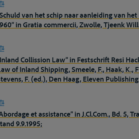
“Schuld van het schip naar aanleiding van he
1960” in Gratia commercii, Zwolle, Tjeenk Willi
“Inland Collission Law” in Festschrift Resi Ha
Law of Inland Shipping, Smeele, F., Haak, K., F
Stevens, F. (ed.), Den Haag, Eleven Publishin
Abordage et assistance” in J.Cl.Com., Bd. 5, Tr
stand 9.9.1995;