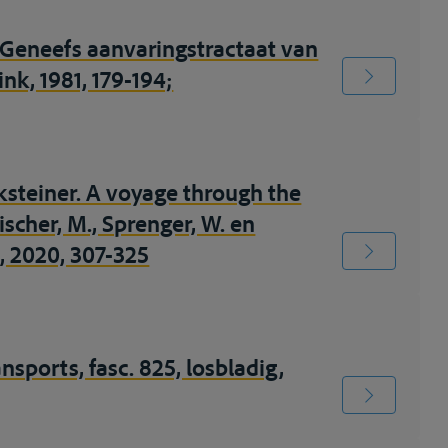
t Geneefs aanvaringstractaat van
nk, 1981, 179-194;
cksteiner. A voyage through the
ischer, M., Sprenger, W. en
g, 2020, 307-325
ansports, fasc. 825, losbladig,