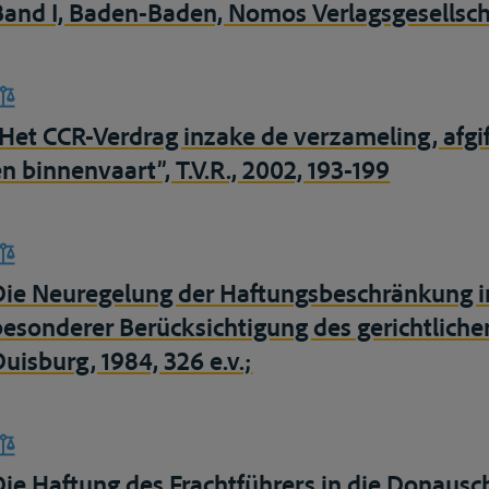
Band I, Baden-Baden, Nomos Verlagsgesellscha
”Het CCR-Verdrag inzake de verzameling, afgif
en binnenvaart”, T.V.R., 2002, 193-199
Die Neuregelung der Haftungsbeschränkung in
besonderer Berücksichtigung des gerichtliche
Duisburg, 1984, 326 e.v.;
Die Haftung des Frachtführers in die Donausch