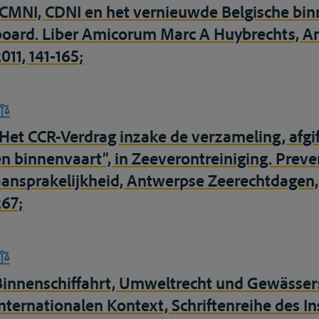
“CMNI, CDNI en het vernieuwde Belgische bin
board. Liber Amicorum Marc A Huybrechts, A
011, 141-165;
“Het CCR-Verdrag inzake de verzameling, afgif
en binnenvaart”, in Zeeverontreiniging. Preven
aansprakelijkheid, Antwerpse Zeerechtdagen,
267;
Binnenschiffahrt, Umweltrecht und Gewässer
internationalen Kontext, Schriftenreihe des In