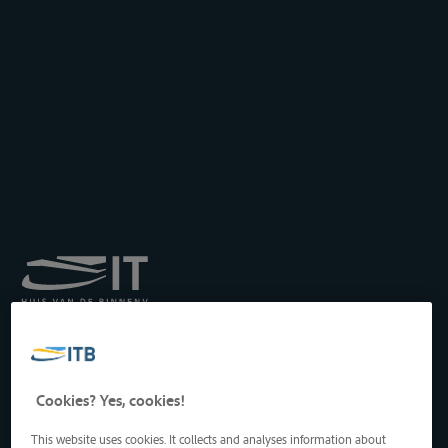
Königliches Institut für
Transport auf der
Binnenwasserstraße
Drukpersstraat 19
Cookies? Yes, cookies!
1000 Brüssel, Belgien
Tel
: +32 2 217 09 67
This website uses cookies. It collects and analyses information about