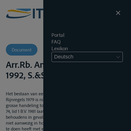
Portal
FAQ
Lexikon
Document
Deutsch
Arr.Rb. Amsterdam, 1 april
1992, S.&S., 1994, nr. 70
Het bestaan van een averij grosse situatie in de zin van de
Rijnregels 1979 is niet afhankelijk van de vraag of de averij
grosse handeling tot een gunstig resultaat heeft geleid. Art.
74, lid 1 B.V. 1981 laat toe de aansprakelijkheid te beperken,
behoudens in geval van opzet of grove schuld. Deze laatste is
niet aanwezig in hoofde van een schipper die, wanneer men
te doen heeft met een plotseling opkomende gevaarsituatie,