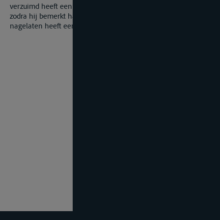
verzuimd heeft een uitkijk op de voorsteven te posteren van
zodra hij bemerkt had dat plotseling mist opkam, alsook
nagelaten heeft een oproep per marifoon te beantwoorden.