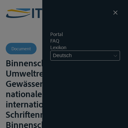
Portal
FAQ
Lexikon
Document
Deutsch
Binnenschiffahrt,
Umweltrecht und
Gewässerschutz im
nationalen und
internationalen Kontext,
Schriftenreihe des Instituts für
Binnenschiffahrtsrecht, Band