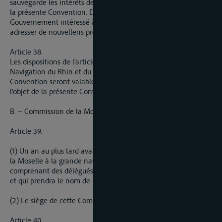
sauvegarde les intérêts de la navigation tels qu’ils résultent de
la présente Convention. Dans la négative, elle devra inviter le
Gouvernement intéressé à faire modifier les plans et à lui
adresser de nouvellens propositions.
Article 38.
Les dispositions de l’article 3 de la Convention révisée pour la
Navigation du Rhin et du protocole de clôture annexé à cette
Convention seront valables sur le cours de la Moselle faisant
l’objet de la présente Convention.
B. – Commission de la Moselle
Article 39.
(1) Un an au plus tard avant la date prévue pour l’ouverture de
la Moselle à la grande navigation, il sera créé une commission
comprenant des délégués de chacun des trois Etats riverains
et qui prendra le nom de «Commission de la Moselle».
(2) Le siège de cette Commission sera à Trèves.
Article 40.