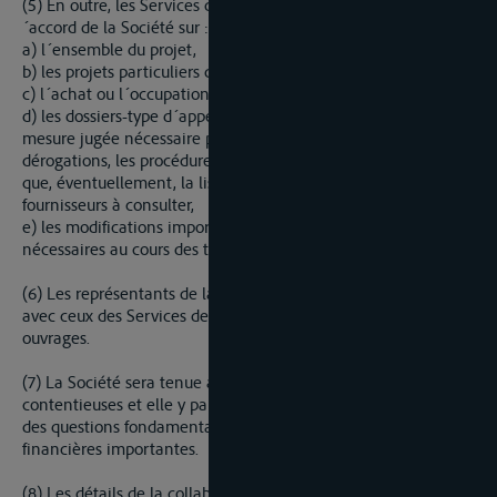
(5) En outre, les Services de Navigation devront obtenir l
´accord de la Société sur :
a) l´ensemble du projet,
b) les projets particuliers de chacun des ouvrages,
c) l´achat ou l´occupation temporaire des terrains,
d) les dossiers-type d´appel à la concurrence et, dans la
mesure jugée nécessaire par la Société, les dossiers de
dérogations, les procédures d´appel à la concurrence ainsi
que, éventuellement, la liste des entrepreneurs ou
fournisseurs à consulter,
e) les modifications importantes au projet qui se révéleraient
nécessaires au cours des travaux.
(6) Les représentants de la Société procéderont en commun
avec ceux des Services de Navigation à la réception des
ouvrages.
(7) La Société sera tenue au courant des actions arbitrales et
contentieuses et elle y participera dans les cas mettant en jeu
des questions fondamentales ou comportant des incidences
financières importantes.
(8) Les détails de la collaboration entre les Services de