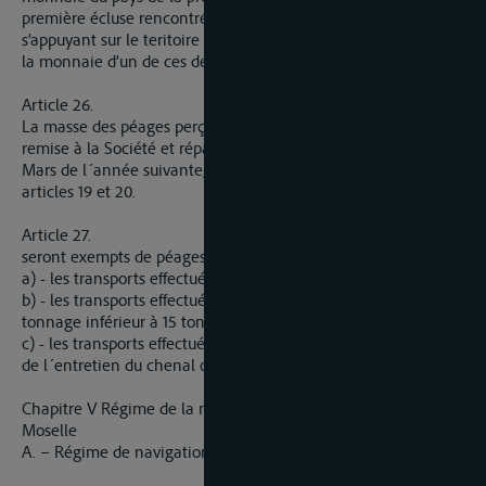
première écluse rencontrée appartient à un ouvrage
s’appuyant sur le teritoire de deux Etats, l’usager pourra choisir
la monnaie d’un de ces deux Etats.
Article 26.
La masse des péages perçus au cours d´une année sera
remise à la Société et répartie par ses soins, au plus tard le 1er
Mars de l´année suivante, conformément aux dispositions des
articles 19 et 20.
Article 27.
seront exempts de péages :
a) - les transports effectués entre deux écluses successives,
b) - les transports effectués dans des petits bateaux de
tonnage inférieur à 15 tonnes,
c) - les transports effectués dans l´intérêt de la construction et
de l´entretien du chenal ou des ouvrages de navigation.
Chapitre V Régime de la navigation et Commission de la
Moselle
A. – Régime de navigation