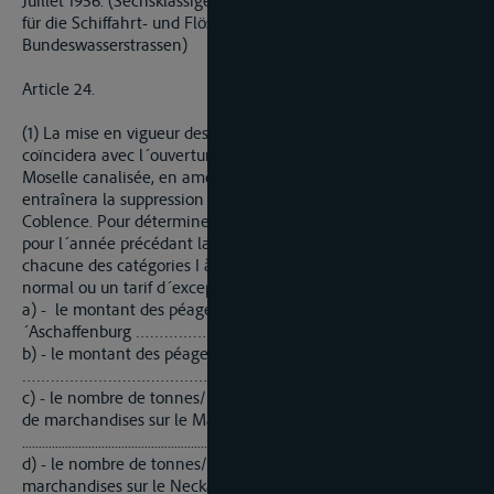
Juillet 1956. (Sechsklassiges Güterverzeichnis zu den Tarifen
für die Schiffahrt- und Flössereiabgaben auf den
Bundeswasserstrassen)
Article 24.
(1) La mise en vigueur des tarifs d´application marchandises
coïncidera avec l´ouverture à la grande navigation de la
Moselle canalisée, en amont du bief de Coblence qui
entraînera la suppression des péages spéciaux à l´écluse de
Coblence. Pour déterminer les tarifs d´application on relèvera,
pour l´année précédant la date de mise en vigueur et pour
chacune des catégories I à VI (marchandises payant le tarif
normal ou un tarif d´exception) :
a) - le montant des péages perçus sur le Main en aval d
´Aschaffenburg ……………………. P
b) - le montant des péages perçus sur le Neckar
………………………………………… p
c) - le nombre de tonnes/kilomètres correspondant au trafic
de marchandises sur le Main, en aval d´Aschaffenburg
............................................................................................................. TK
d) - le nombre de tonnes/kilomètres correspondant au trafic
marchandises sur le Neckar ...... tk et l´on effectuera pour