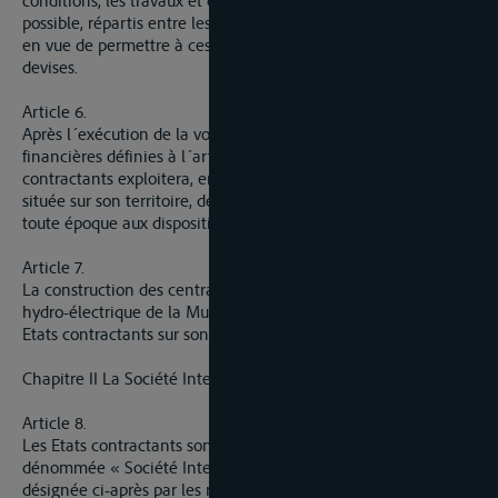
conditions, les travaux et commandes devront être, autant que
possible, répartis entre les entreprises des Etats contractants
en vue de permettre à ces derniers de faire des économies de
devises.
Article 6.
Après l´exécution de la voie navigable et dans les conditions
financières définies à l´article 19 ci-dessous, chacun des Etats
contractants exploitera, entretiendra et renouvellera la partie
située sur son territoire, de manière à ce qu´elle réponde à
toute époque aux dispositions de l´article 1 ci-dessus.
Article 7.
La construction des centrales et l´utilisation de l´énergie
hydro-électrique de la Muselle sont réservées à chacun des
Etats contractants sur son territoire.
Chapitre II La Société Internationale de la Moselle
Article 8.
Les Etats contractants sont convenus de confier à une Société,
dénommée « Société Internationale de la Moselle », et
désignée ci-après par les mots « La Société », le financement