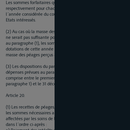
Les sommes forfaitaires qui résultent de ce calcul varieront
respectivement pour chaque année avec l´indice moyen pour
l´année considérée du coût de la construction de chacun des
Etats intéressés.
(2) Au cas où la masse des péages perçus pendant une année
ne serait pas suffisante pour faire face aux prélèvements visés
au paragraphe (1), les sommes nécessaires pour compléter les
dotations de cette année seront prélevées par priorité sur la
masse des péages perçus au cours des années ultérieuress.
(3) Les dispositions du paragraphe (2) s´appliqueront aux
dépenses prévues au paragraphe (1) afférentes à la période
comprise entre le premier voyage commercial (article 50,
paragraphe 1) et le 31 décembre de la même année.
Article 20.
(1) Les recettes de péages, pour autant qu´elles dépasseront
les sommes nécessaires aux objets prévus à l´article 19, seront
affectées par les soins de la Société aux objets suivants et
dans l´ordre ci-après :