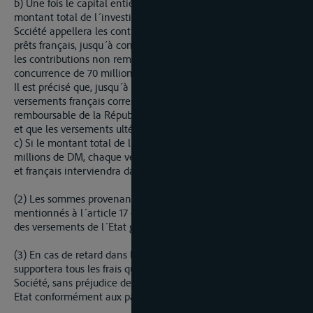
b) Une fois le capital entièrement utilisé et jusqu´à un
montant total de l´investissement de 370 millions de DM, la
Scciété appellera les contributions non remboursables et les
prêts français, jusqu´à concurrence de 198 millions de DM et
les contributions non remboursables allemandes jusqu´à
concurrence de 70 millions de DM dans le rapport de 198 à 70.
Il est précisé que, jusqu´à concurrence de 10 millions, les
versements français correspondent à la contribution non
remboursable de la République Française définie à l´article 16
et que les versements ultérieurs correspondent à des prêts.
c) Si le montant total de l´investissement dépasse 370
millions de DM, chaque versement supplémentaire allemand
et français interviendra dans la proportion de 120 à 250.
(2) Les sommes provenant éventuellement des emprunts
mentionnés à l´article 17 d) interviendront aux lieu et place
des versements de l´Etat garant.
(3) En cas de retard dans les versements, l´Etat responsable
supportera tous les frais qui pourraient en résulter pour la
Société, sans préjudice des obligations qui incombent à cet
Etat conformément aux para[1]graphes précédents.