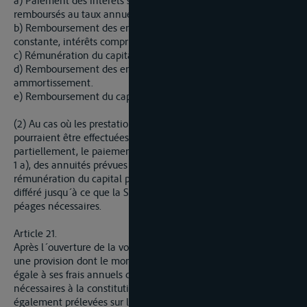
a) Paiement des intérêts sur les emprunts non encore
remboursés au taux annuel de 5%.
b) Remboursement des emprunts sur la base d´une annuité
constante, intérêts compris, de 5,5% de leur montant total.
c) Rémunération du capital social au taux annuel de 3%.
d) Remboursement des emprunts jusqu´à leur complet
ammortissement.
e) Remboursement du capital social.
(2) Au cas où les prestations prévues au paragraphe (1) ne
pourraient être effectuées ou ne pourraient l´être que
partiellement, le paiement des intérêts prévus au paragraphe
1 a), des annuités prévues au paragraphe 1 b) et de la
rémunération du capital prévue au paragraphe 1 c) serait
différé jusqu´à ce que la Société dispose des recettes de
péages nécessaires.
Article 21.
Après l´ouverture de la voie navigable, la Société constituera
une provision dont le montant pourra atteindre une somme
égale à ses frais annuels de fonctionnement. Les sommes
nécessaires à la constitution de cette provision seront
également prélevées sur la masse des péages.