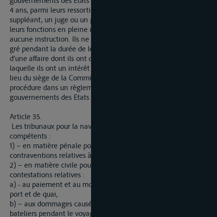
4 ans, parmi leurs ressortissants comme membre et membre
suppléant, un juge ou un professeur de droit. Ceux-ci exercent
leurs fonctions en pleine indépendance et ne sont liés par
aucune instruction. Ils ne peuvent être révoqués contre leur
gré pendant la durée de leur mandat. Ils ne peuvent connaître
d’une affaire dont ils ont déjà été saisai par ailleurs, ou à
laquelle ils ont un intérêt direct. Le Comité d’Appel siège au
lieu du siège de la Commission de la Moselle. Il règle sa
procédure dans un règlement qui doit être approuvé par les
gouvernements des Etats contractants.
Article 35.
Les tribunaux pour la navigation de la Moselle sont
compétents :
1) – en matière pénale pour instruire et juger toutes les
contraventions relatives à la navigation et à la police fluviale,
2) – en matière civile pour prononcer sommairement sur les
contestations relatives :
a) - au paiement et au montant des péages, droits de grue, de
port et de quai,
b) – aux dommages causés du fait de la navigation par les
bateliers pendant le voyage ou en abordant.