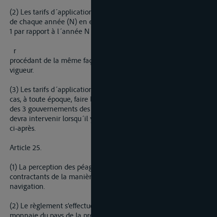
(2) Les tarifs d´application pourront être modifiés au 1er Juillet
de chaque année (N) en effectuant le calcul pour l´année N -
1 par rapport à l´année N - 2 des coefficients
R
et en
r
procédant de la même façon qu´à l´époque de la mise en
vigueur.
(3) Les tarifs d´application des péages pourront dans tous les
cas, à toute époque, faire l´objet de modifica[1]tions par accord
des 3 gouvernements des Etats contractants. Un tel accord
devra intervenir lorsqu´il y aura lieu d´appliquer l´article 38
ci-après.
Article 25.
(1) La perception des péages sera faite par les Etats
contractants de la manière la plus commode pour la
navigation.
(2) Le règlement s’effectuera en une seule fois dans la
monnaie du pays de la première écluse rencontrée. Si la