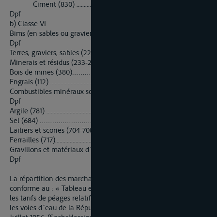
Ciment (830) ...................................................................... 0,285
Dpf
b) Classe VI
Bims (en sables ou graviers) (224, 227)………………….. 0,225
Dpf
Terres, graviers, sables (223-227) ....................................... 0,20 Dpf
Minerais et résidus (233-243) …………………………….. 0,20 Dpf
Bois de mines (380)……………….......................................0,175 Dpf
Engrais (112) ....................................................................... 0,20 Dpf
Combustibles minéraux solides (82, 83, 464-466, 758, 759) 0,25
Dpf
Argile (781) ........................................................................... 0,25 Dpf
Sel (684) …………………………………………………… 0,225 Dpf
Laitiers et scories (704-708) ………….................................. 0,25 Dpf
Ferrailles (717)....................................................................... 0,20 Dpf
Gravillons et matériaux d´empierrement (755) ..................... 0,20
Dpf
La répartition des marchandises entre les six classes sera
conforme au : « Tableau en six classes des marchandises pour
les tarifs de péages relatifs à la navigation et au flottage sur
les voies d´eau de la République Fédérale», en vigueur au 1er