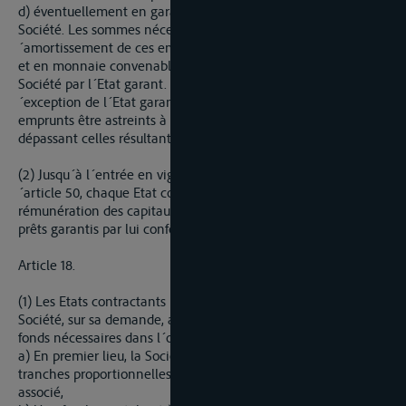
d) éventuellement en garantissant des emprunts émis par la
Société. Les sommes nécessaires au service de l´intérêt et à l
´amortissement de ces emprunts seront, en temps opportun
et en monnaie convenable, mises à la disposition de la
Société par l´Etat garant. La Société et ses associés, à l
´exception de l´Etat garant, ne pourront du fait de ces
emprunts être astreints à des obligations financières
dépassant celles résultant de la présente Convention.
(2) Jusqu´à l´entrée en vigueur du mécanisme prévu à l
´article 50, chaque Etat contractant, conservera à sa charge la
rémunération des capitaux investis et, éventuellement, des
prêts garantis par lui conformément au paragraphe (1).
Article 18.
(1) Les Etats contractants mettront à la disposition de la
Société, sur sa demande, au fur et à mesure de ses besoins, les
fonds nécessaires dans l´ordre suivant :
a) En premier lieu, la Société appellera le capital social, par
tranches proportionnelles à la participation de chaque
associé,