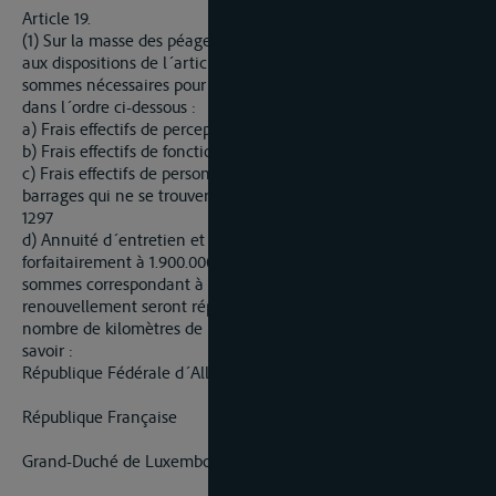
Article 19.
(1) Sur la masse des péages remis à la Société conformément
aux dispositions de l´article 26, la Société prélèvera les
sommes nécessaires pour couvrir les dépenses suivantes et
dans l´ordre ci-dessous :
a) Frais effectifs de perception des péages,
b) Frais effectifs de fonctionnement de la Société,
c) Frais effectifs de personnel des écluses ainsi que des
barrages qui ne se trouveraient pas à proximité des écluses,
1297
d) Annuité d´entretien et de renouvellement fixée
forfaitairement à 1.900.000 DM (valeur 1er août 1955). Les
sommes correspondant à cette annuité d´entretien et de
renouvellement seront réparties entre les Etats selon le
nombre de kilomètres de rive intéressés par la canalisation, à
savoir :
République Fédérale d´Allemagne :
448
540
République Française :
55
540
Grand-Duché de Luxembourg :
37
540