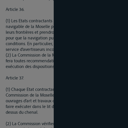
Article 36.
(1) Les Etats contractants maintiendront en bon état la voie
navigable de la Moselle pour la partie située à l’intérieur de
leurs frontières et prendront toutes les dispositions nécessaires
pour que la navigation puisse s’exercer dans les meilleures
conditions. En particulier, la signalisation du chenal et le
service d’avertisseurs incomberont aux Etats riverains.
(2) La Commission de la Moselle prendra toutes résolutions et
fera toutes recommendations pour assurer une bonne
exécution des dispositions du présent article.
Article 37.
(1) Chaque Etat contractant fera parvenir, en temps voulu, à la
Commission de la Moselle une description générale des
ouvrages d’art et travaux qu’il envisagera d’exécuter ou de
faire exécuter dans le lit de la Moselle, sur ses berges ou au
dessus du chenal.
(2) La Commission vérifiera si l’exécution des travaux prévus