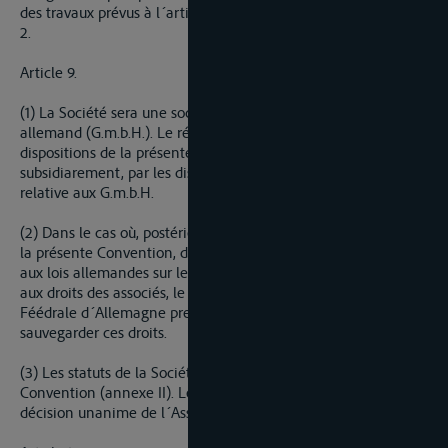
des travaux prévus à l´article 1 et les tâches définies à l´article
2.
Article 9.
(1) La Société sera une société à responsabilité limitée de droit
allemand (G.m.b.H.). Le régime de la Société est défini par les
dispositions de la présente Convention, par ses statuts et,
subsidiarement, par les dispositions de la loi allemande
relative aux G.m.b.H.
(2) Dans le cas où, postérieurement à l´entrée en vigueur de
la présente Convention, des modifications seraient apportées
aux lois allemandes sur les sociétés qui porteraient atteinte
aux droits des associés, le Gouvernement de la République
Féédrale d´Allemagne prendrait toutes mesures pour
sauvegarder ces droits.
(3) Les statuts de la Société sont annexés à la présente
Convention (annexe II). Les statuts peuvent être modifiés par
décision unanime de l´Assemblée Générale.