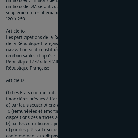
millions et 2 millions de DM. Les dépenses excédant 370
millions de DM seront couvertes par des versements
supplémentaires allemands et français dans la proportion de
120 à 250
Article 16.
Les participations de la République Fédérale d´Allemagne et
de la République Française pour les objets autres que la
navigation sont constituées par les contributions non
remboursables ci-après :
République Fédérale d´Allemagne : 70 millions de DM
République Française : 10 millions de DM
Article 17.
(1) Les Etats contractants s´acquitteront de leurs obligations
financières prévues à l´article 15 :
a) par leurs souscriptions au capital social prévues à l´article
10 (rémunérées et amortissables conformément aux
dispositions des articles 20 et 50),
b) par les contributions prévues à l´article 16,
c) par des prêts à la Société (portant intérêt et amortissables
conformément aux dispositions des articles 20 et 50),