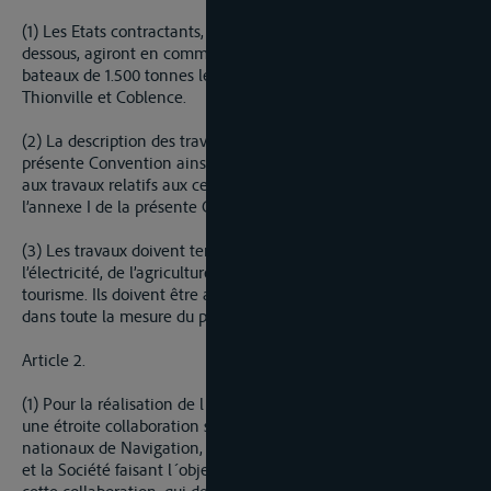
(1) Les Etats contractants, conformément aux dispositions ci-
dessous, agiront en commun pour rendre accessible aux
bateaux de 1.500 tonnes le cours de la Moselle entre
Thionville et Coblence.
(2) La description des travaux à accomplir en exécution de la
présente Convention ainsi que leur délimitation par rapport
aux travaux relatifs aux centrales électriques font l’objet de
l’annexe I de la présente Convention.
(3) Les travaux doivent tenir compte des besoins de
l’électricité, de l’agriculture, de la pêche, de l’hydrologie et du
tourisme. Ils doivent être accomplis de manière à respecter,
dans toute la mesure du possible, l’harmonie des sites.
Article 2.
(1) Pour la réalisation de l´aménagement défini à l´article 1,
une étroite collaboration s´établira entre les Services
nationaux de Navigation, chacun pour leur secteur respectif,
et la Société faisant l´objet du chapitre II. Les conditions de