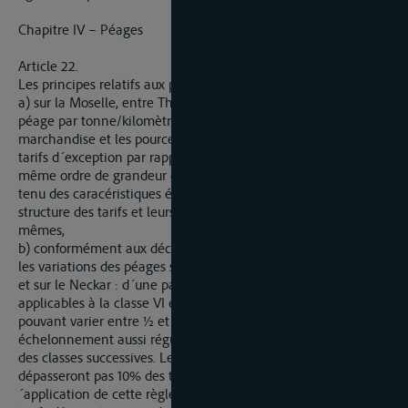
Chapitre IV – Péages
Article 22.
Les principes relatifs aux péages seront les suivants :
a) sur la Moselle, entre Thionville et Coblence, les taux de
péage par tonne/kilomètre pour chaque nature de
marchandise et les pourcentages de recettes provenant des
tarifs d´exception par rapport aux recettes totales seront du
même ordre de grandeur que sur le Main et le Neckar, compte
tenu des caracéristiques économiques du trafic ; par ailleurs, la
structure des tarifs et leurs conditions d´application seront les
mêmes,
b) conformément aux déclarations du Gouvernement Fédéral,
les variations des péages susceptibles d´intervenir sur le Main
et sur le Neckar : d´une part, maintiendront les péages
applicables à la classe VI et à la classe I dans un rapport
pouvant varier entre ½ et ¼, d´autre part, maintiendront un
échelonnement aussi régulier que possible entre les péages
des classes successives. Les dérogations éventuelles ne
dépasseront pas 10% des taux résultant normalement de l
´application de cette règle, enfin, ne comporteront, pour les