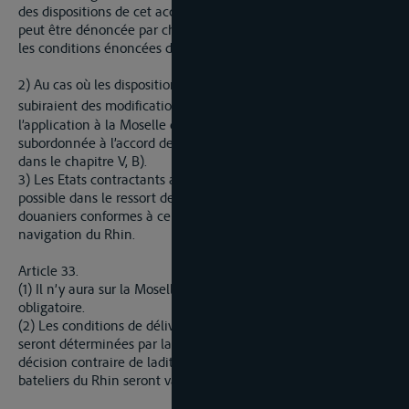
des dispositions de cet accord, en ce qui concerne la Moselle,
peut être dénoncée par chacun des Etats contractants dans
les conditions énoncées dans l’article 6 dudit accord.
2) Au cas où les dispositions sus-mentionnées auraient subi ou
er
subiraient des modifications après la date du 1
janvier 1956,
l’application à la Moselle des dispositions ainsi modifiées sera
subordonnée à l’accord de la Commission de la Moselle visé
dans le chapitre V, B).
3) Les Etats contractants autorisent le plus large emploi
possible dans le ressort de la Moselle des documents
douaniers conformes à ceux qui sont employés pour la
navigation du Rhin.
Article 33.
(1) Il n’y aura sur la Moselle aucun service de pilotage
obligatoire.
(2) Les conditions de délivrance des patentes de batelier
seront déterminées par la Commission de la Moselle. Sauf
décision contraire de ladite Commission, les patentes de
bateliers du Rhin seront valables sur la Moselle.