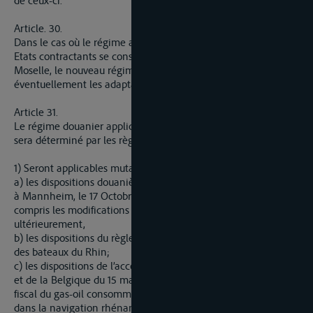
de ceux-ci.
Article. 30.
Dans le cas où le régime actuel du Rhin serait modifié, les
Etats contractants se consulteraient en vue d’étendre à la
Moselle, le nouveau régime applicable au Rhin, avec
éventuellement les adaptations convenables
Article 31.
Le régime douanier applicable à la navigation sur la Moselle
sera déterminé par les règles suivantes :
1) Seront applicables mutatis mutandis:
a) les dispositions douanières de la Convention révisée signée
à Mannheim, le 17 Octobre 1868 pour la Navigation du Rhin, y
compris les modifications et les amendements apportés
ultérieurement,
b) les dispositions du règlement relatif à la clôture douanière
des bateaux du Rhin;
c) les dispositions de l’accord entre les Etats riverains du Rhin
et de la Belgique du 15 mai 1952, relatif au régime douanier et
fiscal du gas-oil consommé comme ravitaillement de bord
dans la navigation rhénane ; l’application mutatis mutandis