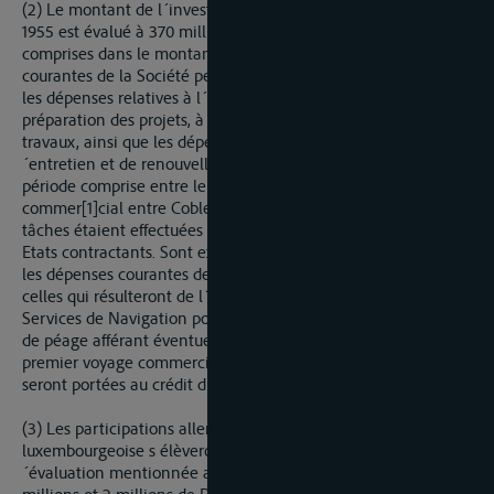
(2) Le montant de l´investissement au niveau des prix d´août
1955 est évalué à 370 millions de DM. Sont notamment
comprises dans le montant de l´investissement les dépenses
courantes de la Société pendant la période de construction,
les dépenses relatives à l´établissement des plans, à la
préparation des projets, à la surveillance et au règlement des
travaux, ainsi que les dépenses réelles d´exploitation, d
´entretien et de renouvellement des ouvrages pendant la
période comprise entre leur réception et le premier voyage
commer[1]cial entre Coblence et Thionville, même si ces
tâches étaient effectuées par les Services de Navigation des
Etats contractants. Sont exclues du coût de 1 investissement
les dépenses courantes des Services de Navigation, y compris
celles qui résulteront de l´emploi d agents permanents des
Services de Navigation pour 1 exécution du projet. Les recettes
de péage afférant éventuellement à la période antérieure au
premier voyage commercial entre Coblence et Thionville
seront portées au crédit du compte d´investissement.
(3) Les participations allemande, française et
luxembourgeoise s élèveront respectivement, sur la base de l
´évaluation mentionnée au paragraphe (2), à 120 millions, 248