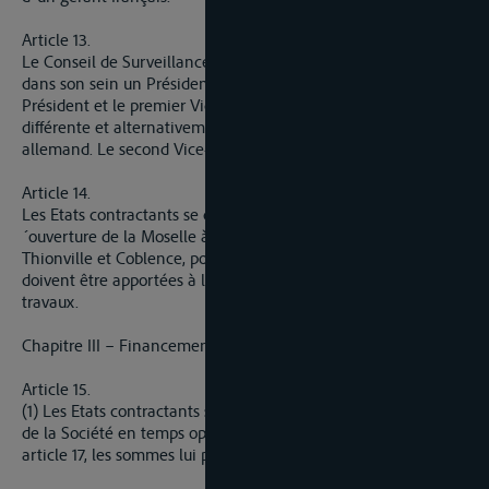
Article 13.
Le Conseil de Surveillance de la Société élit chaque année
dans son sein un Président et deux Vice-Présidents. Le
Président et le premier Vice-Président seront de nationalité
différente et alternativement, chaque année, français et
allemand. Le second Vice-Président sera luxembourgeois.
Article 14.
Les Etats contractants se consulteront, au plus tard lors de l
´ouverture de la Moselle à la grande navigation entre
Thionville et Coblence, pour déterminer les modifications qui
doivent être apportées à la Société après 1 achèvement des
travaux.
Chapitre III – Financement
Article 15.
(1) Les Etats contractants s´engagent à mettre à la disposition
de la Société en temps opportun, par les moyens prévus à 1
article 17, les sommes lui permettant de réaliser son objet.