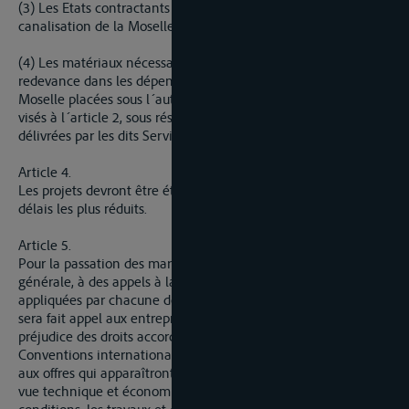
(3) Les Etats contractants déclarent les travaux de la
canalisation de la Moselle d´utilité publique et urgents.
(4) Les matériaux nécessaires aux travaux seront extraits sans
redevance dans les dépendances du domaine public de la
Moselle placées sous l´autorité des Services de Navigation
visés à l´article 2, sous réserve des autorisations qui seront
délivrées par les dits Services.
Article 4.
Les projets devront être établis et les travaux réalisés dans les
délais les plus réduits.
Article 5.
Pour la passation des marchés, il sera procédé, en règle
générale, à des appels à la concurrence, selon les procédures
appliquées par chacune des Administrations intéressées. Il
sera fait appel aux entreprises des Etats contractants, sans
préjudice des droits accordés à des pays tiers en vertu des
Conventions internationales existantes. Il sera donné suite
aux offres qui apparaîtront les plus acceptables des points de
vue technique et économique. En tenant compte de ces