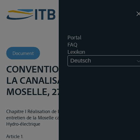
Portal
FAQ
Lexikon
Document
Deutsch
CONVENTION AU SUJET DE
LA CANALISATION DE LA
MOSELLE, 27 OKTOBER 1956
Chapitre I Réalisation de l’aménagement de la Moselle et
entretien de la Moselle canalisée – Utilisation de l’énergie
Hydro-électrique
Article 1.