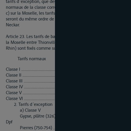
tarifs d´exception, que des réductions par rapport aux tarifs
normaux de la classe correspondante ne dépassant pas 50%,
c) sur la Moselle, les tarifs sur la circulation des passagers
seront du même ordre de grandeur que sur le Main et le
Neckar.
Article 23. Les tarifs de base valeur 1er Juillet 1956 afférents à
la Moselle entre Thionville et Coblence (confluent avec le
Rhin) sont fixés comme suit par tonne/kilomètre :
Tarifs normaux
Classe I ............................................................................ 0,90 Dpf
Classe II ........................................................................... 0,80 Dpf
Classe III .......................................................................... 0,65 Dpf
Classe IV .......................................................................... 0,50 Dpf
Classe V ............................................................................ 0,40 Dpf
Classe VI ........................................................................... 0,275 Dpf
2. Tarifs d´exception
a) Classe V
Gypse, plâtre (326) ............................................................ 0,325
Dpf
Pierres (750-754) ............................................................... 0,20 Dpf