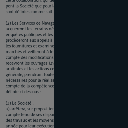
cette collaboration, qui devra s´établir aux moindres frais, tant
pont la Société que pour les Services nationaux de Navigation,
sont définies comme suit :
(2) Les Services de Navigation établiront les projets,
acquerront les terrains nécessaires, mèneront à bien les
enquêtes publiques et les procédures d´expropriation,
procèderont aux appels à la concurrence pour les travaux et
les fournitures et examineront les offres reçues, passeront les
marchés et veilleront à leur bonne exécution en tenant
compte des modifications pui pourraient devenir nécessaires,
recevront les ouvrages 1293 terminés, suivront les procédures
arbitrales et les actions contentieuses, et, d´une façon
générale, prendront toutes les mesures qui s´avéreraient
nécessaires pour la réalisation de l´Entreprise. Ils devront tenir
compte de la compétence de la Société telle qu´elle est
définie ci-dessous :
(3) La Société :
a) arrêtera, sur proposition des Services de Navigation et
compte tenu de ses disponibilités financières, les programmes
des travaux et les moyens financiers nécessaires chaque
année pour leur exécution ; elle se procurera les fonds et