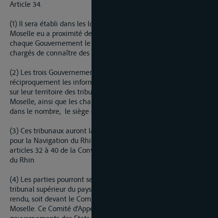
Article 34.
(1) Il sera établi dans les localités convenables situées sur la
Moselle eu a proximité de la rivière, et dans la mesure où
chaque Gouvernement le jugera nécessaire, des tribunaux
chargés de connaître des affaires mentionnées à l’article 35.
(2) Les trois Gouvernements se communiqueront
réciproquement les informations relatives à l’établissement
sur leur territoire des tribunaux pour la navigation de la
Moselle, ainsi que les changements qui seraient apportés
dans le nombre, le siège et la compétence de ces tribunaux.
(3) Ces tribunaux auront la même procédure que les tribunaux
pour la Navigation du Rhin telle qu’elle est définie dans les
articles 32 à 40 de la Convention révisée pour la Navigation
du Rhin
(4) Les parties pourront se pourvoir en appel soit devant le
tribunal supérieur du pays dans lequel le jugement aura été
rendu, soit devant le Comité d’Appel de la Commission de la
Moselle. Ce Comité d’Appel se compose de 3 membres. Les
gouvernements des Etats contractants nomment, chacun pour