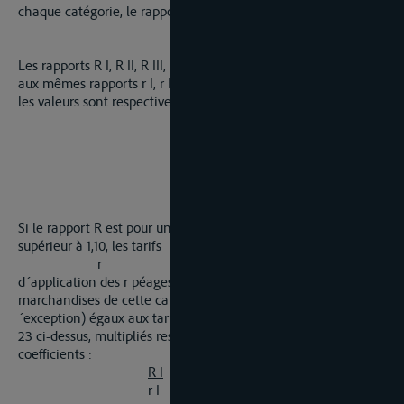
chaque catégorie, le rapport :
P + p
= R
TK + tk
Les rapports R I, R II, R III, etc. ainsi obtenus seront comparés
aux mêmes rapports r I, r II, r III, etc. pour l´année 1955 dont
les valeurs sont respectivement les suivantes :
r I = 0,896 Pf/Tkm
r II = 0,756 -
r III = 0,634 -
r IV = 0,500 -
r V = 0,377 -
r VI = 0,237 -
Si le rapport
R
est pour une catégorie inférieur à 0,90 ou
supérieur à 1,10, les tarifs
r
d´application des r péages de la Moselle seront pour les
marchandises de cette catégorie (tarif normal et tarif d
´exception) égaux aux tarifs de base faisant l´objet de l´article
23 ci-dessus, multipliés respectivement par l´un des
coefficients :
R I
R II
R III
etc. , , ,
r I r II r III