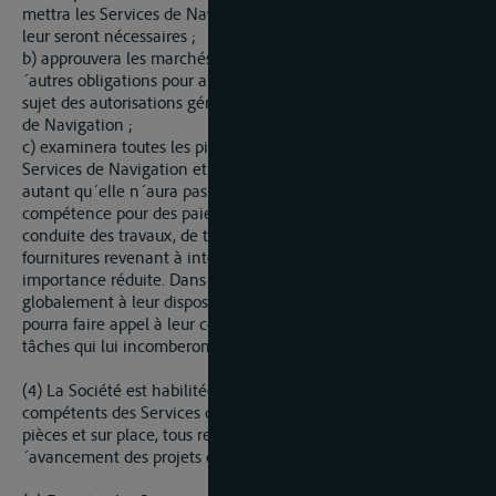
mettra les Services de Navigation en possession de ceux qui
leur seront nécessaires ;
b) approuvera les marchés et les engagements relatifs à d
´autres obligations pour autant qu´elle n´aura pas donné à ce
sujet des autorisations générales ou particulières aux Services
de Navigation ;
c) examinera toutes les pièces de dépenses présentées par les
Services de Navigation et procédera aux paiements pour
autant qu´elle n´aura pas donné aux Services de Navigation
compétence pour des paiements directs, quand il s´agira de la
conduite des travaux, de travaux en régie, de travaux et de
fournitures revenant à intervalles réguliers ou d´une
importance réduite. Dans ce cas, la Société mettra
globalement à leur disposition les fonds nécessaires. Elle
pourra faire appel à leur concours pour l´accomplissement des
tâches qui lui incomberont au point de vue comptable.
(4) La Société est habilitée à se faire donner par les agents
compétents des Services de Navigation, notamment sur
pièces et sur place, tous renseignements et documents sur l
´avancement des projets et la marche des travaux.