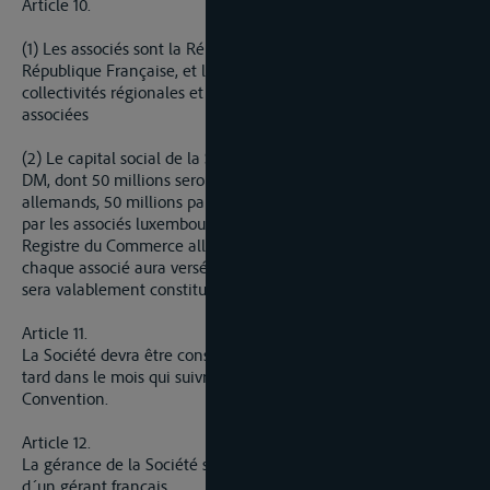
Article 10.
(1) Les associés sont la République Fédérale d´Allemagne, la
République Française, et le Grand-Duché de Luxembourg. Les
collectivités régionales et locales peuvent également être
associées
(2) Le capital social de la Société s´élèvera à 102 millions de
DM, dont 50 millions seront apportés par les associés
allemands, 50 millions par les associés français et 2 millions
par les associés luxembourgeois. La demande d´inscription au
Registre du Commerce allemand pourra être effectuée dès que
chaque associé aura versé 1/20me de son apport. La Société
sera valablement constituée après cette inscription.
Article 11.
La Société devra être constituée le plus tôt possible et au plus
tard dans le mois qui suivra l´entrée en vigueur de la
Convention.
Article 12.
La gérance de la Société se compose d´un gérant allemand et
d´un gérant français.