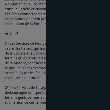
Navigation et la Société feront l´objet d´accords particuliers
entre la Société et chacune des Administrations intéressées.
Les Etats contractants useront de leur influence pour que les
accords interviennent aussitôt que possible après la
constitution de la Société.
Article 3.
(1) Les Services de Navigation des Etats contractants, dans le
cadre des travaux qui leur ont été confiés, acquerront, aux frais
de la Société et au profit de l´Etat dont ils relèvent, les
terrains et les droits relatifs à ces terrains qui, en dehors du lit
de la Moselle, sont nécessaires au projet de construction. Dans
la mesure où des expropriations sont nécessaires, elles seront
accomplies par les Etats contractants, chacun en ce qui
concerne son territoire.
(2) Les Services de Navigation autoriseront sans
dédommagement spécial l´exécution des travaux sur les
terrains gérés par eux et bordant la Moselle ainsi que la
submersion de ces terrains.