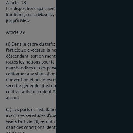
Article 28.
Les dispositions qui suivent s’appliquent aux transport trans-
frontières, sur la Moselle, depuis son confluent avec le Rhin
jusqu’à Metz
Article 29.
(1) Dans le cadre du trafic international, tel qu’il est défini à
l’article 28 ci-dessus, la navigation sur la Moselle, soit en
déscendant, soit en montant, sera libre aux bâtiments de
toutes les nations pour le remorquage et le transport des
marchandises et des personnes, à la condition de se
conformer aux stipulations contenues dans la présente
Convention et aux mesures prescrites pour le maintien de la
sécurité générale ainsi qu’aux dispositions que les Etats
contractants pourraient être amenés à prendre d’un commun
accord.
(2) Les ports et installations de manutentions publics, ou
ayant des servitudes d’usage public, sur le cours de la Moselle
visé à l’article 28, seront mis à la disposition des navigateurs
dans des conditions identiques, quelle que soit la nationalité