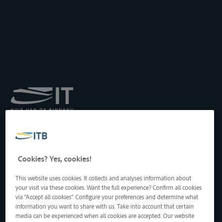
Königliches Institut für
Transport auf der
Binnenwasserstraße
Drukpersstraat 19
Cookies? Yes, cookies!
1000 Brüssel, Belgien
Tel
: +32 2 217 09 67
This website uses cookies. It collects and analyses information about
http://www.itb-info.be
your visit via these cookies. Want the full experience? Confirm all cookies
itb-info@itb-info.be
via "Accept all cookies". Configure your preferences and determine what
information you want to share with us. Take into account that certain
media can be experienced when all cookies are accepted. Our website