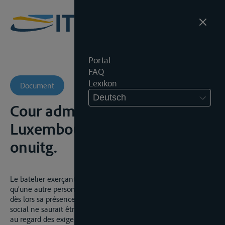
Portal
FAQ
Lexikon
Document
Deutsch
Cour administrative de
Luxembourg, 28 januari 2016,
onuitg.
Le batelier exerçant son activité à titre personnel, pas plus
qu’une autre personne, ne dispose d’un don d’ubiquité et que
dès lors sa présence régulière en tant que dirigeant au siège
social ne saurait être exigée, étant donnée que parallèment
au regard des exigences plus précisément de la navigation