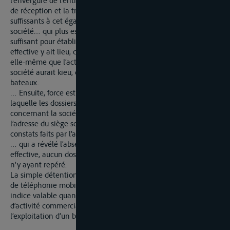
l’envergure de l’entreprise. … De simples travaux d’archivage,
de réception et la transmission de documents ne seraient pas
suffissants à cet égard. Un simple bureau à l’adresse de la
société… qui plus est partagé avec d’autres sociétés, n’est pas
suffisant pour établir une activité commerciale et de direction
effective y ait lieu, ce d’autant plus que la société …explique
elle-même que l’activité de direction et de gestion de la
société aurait kieu, du moins en majeure partie, sur les
bateaux.
… Ensuite, force est de constater que l’affirmation suivant
laquelle les dossiers administratifs au cours et les archives
concernant la société demanderesse étaient conservées à
l’adresse du siège social … est formellement contredite par les
constats faits par l’administration … lors de la visite des lieux
… qui a révélé l’absence totale d’activité commerciale réelle et
effective, aucun dossier, ni pièce quelconque de la société …
n’y ayant repéré.
La simple détention d’un abonnement auprès d’un opérateur
de téléphonie mobile luxembourgeois ne saurait constituer un
indice valable quant à l’existence au Luxembourg d’un centre
d’activité commerciale et d’une direction effective de
l’exploitation d’un bateau.