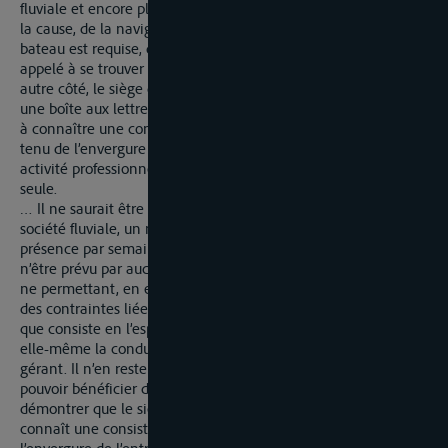
fluviale et encore plus exactement, dans le contexte précis de
la cause, de la navigation fluviale rhénane, sa présence sur le
bateau est requise, de manière que très régulièrement il est
appelé à se trouver en dehors du siège de son entreprise. D’un
autre côté, le siège de l’entreprise ne peut pas se résumer à
une boîte aux lettres, ni à un bureau inoccupé, mais est appelé
à connaître une consistance raisonnablement étoffée compte
tenu de l’envergure de l’entreprise qui se ramène à une
activité professionnelle exercée par une personne agissant
seule.
… Il ne saurait être exigée de la part du dirigeant d’une
société fluviale, un nombre minimal forfaitaire d’heures de
présence par semaine au bureau, une telle exigence, outre de
n’être prévu par aucune disposition légale ou réglementaire …
ne permettant, en effet, pas nécessairement de tenir compte
des contraintes liées à l’activité de la société demanderesse
que consiste en l’espèce, à exploiter deux bateaux en assurant
elle-même la conduite de ces bateaux, y compris par son
gérant. Il n’en reste pas moins qu’une société demandant à
pouvoir bénéficier d’un certificat d’exploitant doit pouvoir
démontrer que le siège de son entreprise au Luxembourg
connaît une consistance suffissante, compte tenu de