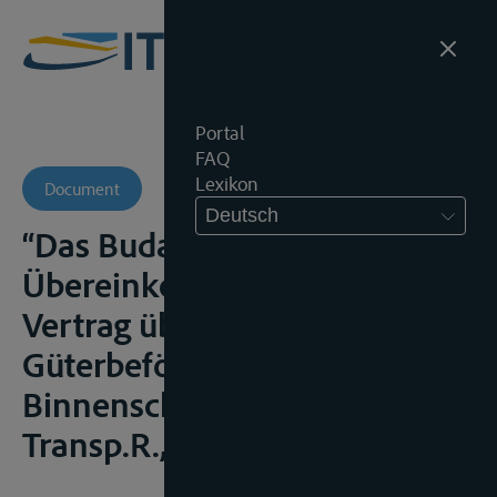
Portal
FAQ
Lexikon
Document
Deutsch
“Das Budapester
Übereinkommen über den
Vertrag über die
Güterbeförderung in der
Binnenschiffahrt (CMNI)”,
Transp.R., 2001, 277-284