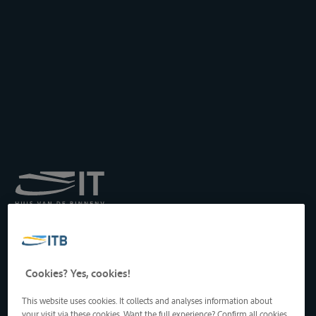
Königliches Institut für
Transport auf der
Binnenwasserstraße
Drukpersstraat 19
Cookies? Yes, cookies!
1000 Brüssel, Belgien
Tel
: +32 2 217 09 67
This website uses cookies. It collects and analyses information about
http://www.itb-info.be
your visit via these cookies. Want the full experience? Confirm all cookies