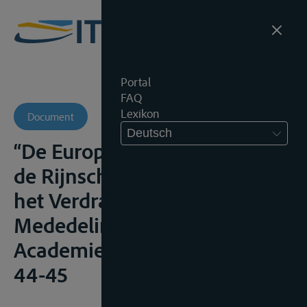
Portal
FAQ
Lexikon
Document
Deutsch
“De Europese integratie van
de Rijnscheepvaart voor en na
het Verdrag van Rome”,
Mededelingen Marine
Academie, 1964, (43-55), i.h.b.
44-45