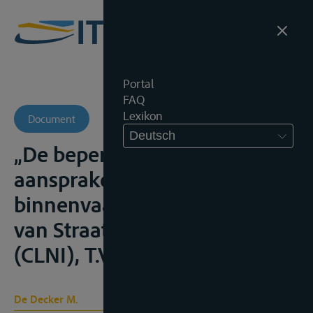
Portal
FAQ
Lexikon
Document
Deutsch
„De beperking van
aansprakelijkheid in de
binnenvaart. I.h.b. het Verdrag
van Straatsburg van 4.11.1988
(CLNI), T.V.R., 2004, 281-290;
De Decker M.