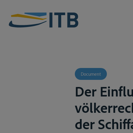
Document
Der Einflu
völkerrec
der Schif