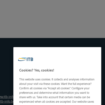
Cookies? Yes, cookies!
This website uses cookies. It collects and analyses information
about your visit via these cookies. Want the full experience?
Confirm all cookies via "Accept all cookies". Configure your
preferences and determine what information you want to
w.itb-info.be
share with us. Take into account that certain media can be
tb-info.be
experienced when all cookies are accepted. Our website saves