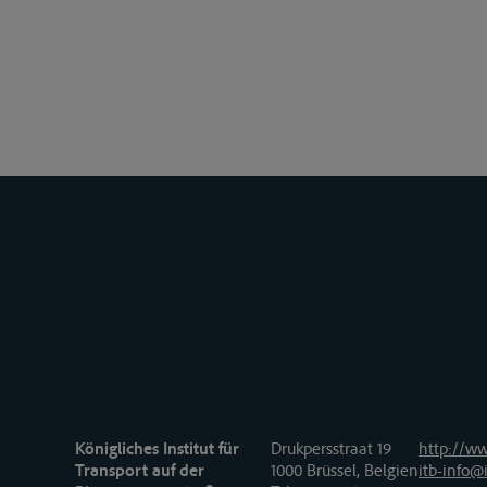
Königliches Institut für
Drukpersstraat 19
http://ww
Transport auf der
1000 Brüssel, Belgien
itb-info@i