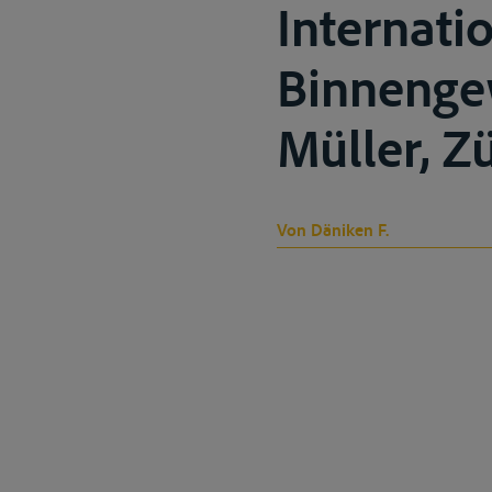
Internati
Binnengew
Müller, Zü
Von Däniken F.