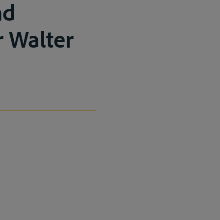
nd
r Walter