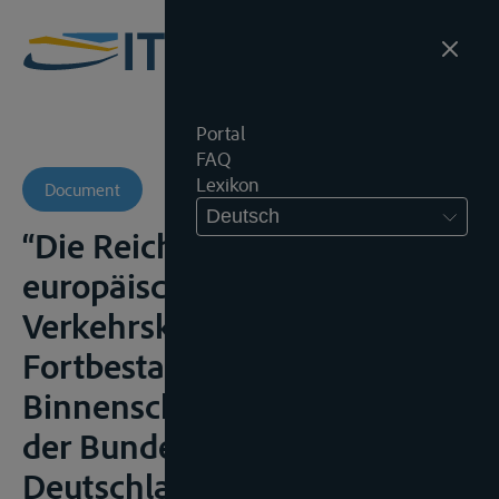
Portal
FAQ
Lexikon
Document
Deutsch
“Die Reichweite der
europäischen
Verkehrskompetenz – Zum
Fortbestand der bilateralen
Binnenschiffahrtsabkommenen
der Bundesrepublik
Deutschland nach der EU-