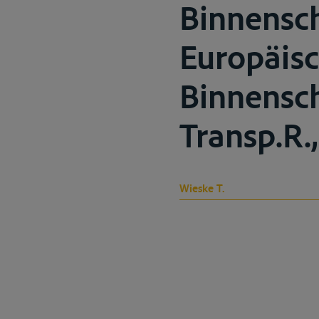
Binnensch
Europäis
Binnensch
Transp.R.
Wieske T.