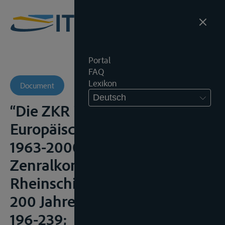
Portal
FAQ
Lexikon
Document
Deutsch
“Die ZKR im Zeichen der
Europäischen Einigung –
1963-2000” in ZKR (ed.),
Zenralkommisson für die
Rheinschifffahrt: 1815-2015.
200 Jahre Geschichte, 2015,
196-239;