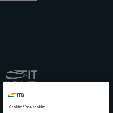
Königliches Institut für
Transport auf der
Binnenwasserstraße
Drukpersstraat 19
Cookies? Yes, cookies!
1000 Brüssel, Belgien