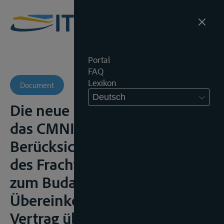
Portal
FAQ
Lexikon
Document
Deutsch
Die neue Rechtslage durch
das CMNI unter besonderer
Berücksichtigung der Haftung
des Frachtführers, Workshop
zum Budapester
Übereinkommen über der
Vertrag über die