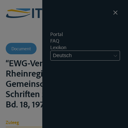
Portal
FAQ
Lexikon
Document
Deutsch
“EWG-Vertrag und
Rheinregime”, Verkehr und
Gemeinschaftsrecht, Kölner
Schriften zum Europarecht,
Bd. 18, 1972, 25-44
Zuleeg