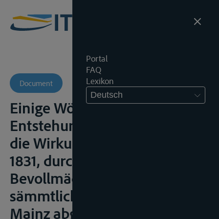
Portal
FAQ
Lexikon
Document
Deutsch
Einige Wörter über die
Entstehung, den Zweck und
die Wirkung des, am 31. März
1831, durch die
Bevollmächtigen der
sämmtlichen Uferstaaten in
Mainz abgeschlossenen