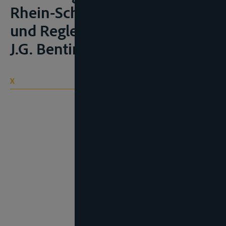
Rhein-Schiffahrts-Vertrags
und Reglements, Amsterdam,
J.G. Bentinck, 1835, 103p
X