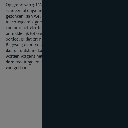
Op grond van § 1.18, derde lid RPR wordt de verplichting
schepen of drijvende voorwerpen die zijn vastgevaren of
gezonken, dan wel voorwerpen die zijn verloren, uit de rivier
te verwijderen, geregeld door de nationale wetgeving, terwijl
conform het vierde lid van dit artikel de bevoegde autoriteit
onmiddellijk tot opruiming kan overgaan, wanneer hij van
oordeel is, dat dit niet kan worden uitgesteld.
Bijgevolg dient de vraag of de genomen maatregelen en
daaruit ontstane kosten gerechtvaardigd waren, beoordeeld te
worden volgens het recht van het land waar het feit dat tot
deze maatregelen en kosten heeft geleid, zich heeft
voorgedaan.