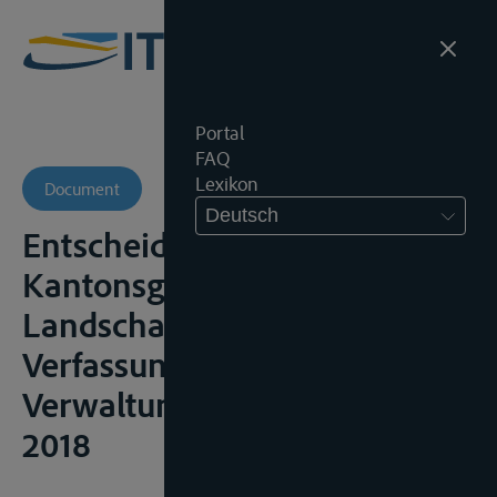
Portal
FAQ
Lexikon
Document
Deutsch
Entscheid des
Kantonsgerichts Basel-
Landschaft, Abteilung
Verfassungs- und
Verwaltungsrecht , 21 maart
2018