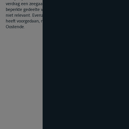
verdrag een zeegaand schip. Dat het schip slechts een
beperkte gedeelte van zijn exploitatietijd estuair zou varen, is
niet relevant. Evenzeer is niet relevant dat de schade zich
heeft voorgedaan, niet op zee, maar in de haven van
Oostende.