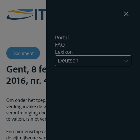
Portal
FAQ
Lexikon
Document
Deutsch
Gent, 8 februari 2016, IHT,
2016, nr. 4
Om onder het toepassingsgebied van het Internationaal
verdrag inzake de wettelijke aansprakelijkheid voor
verontreiniging door olie door tankers, kortweg CLC verdrag,
te vallen, is niet vereist dat het schip een zeeschip is.
Een binnenschip dat toegelaten is tot estuaire vaart binnen
de vijfmijlszone van de kust is voor de toepassing van dit