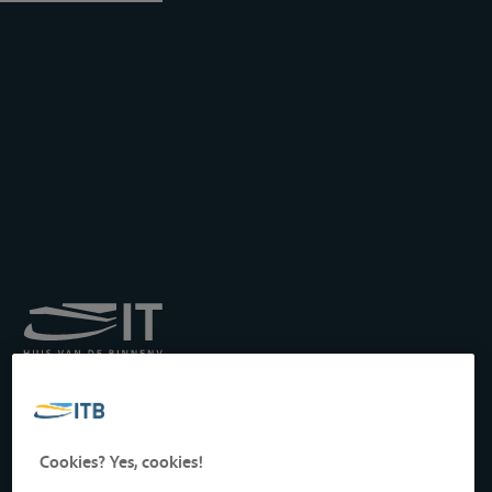
Königliches Institut für
Transport auf der
Binnenwasserstraße
Drukpersstraat 19
Cookies? Yes, cookies!
1000 Brüssel, Belgien