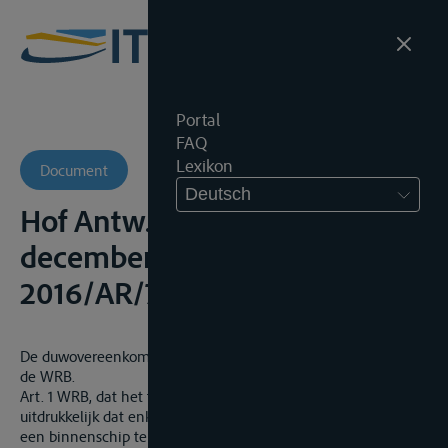
Portal
FAQ
Lexikon
Document
Deutsch
Hof Antw., Kamer B4, 10
december 2018, onuitg.,
2016/AR/71 en 2017/AR/1775
De duwovereenkomst valt buiten het toepassingsgebied van
de WRB.
Art. 1 WRB, dat het toepassingsgebied van de wet regelt, stelt
uitdrukkelijk dat enkel overeenkomsten die ten doel hebben
een binnenschip te gebruiken voor vervoer of opslag van