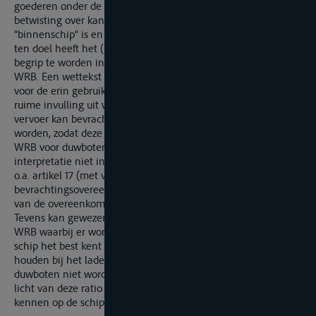
goederen onder de wet vallen. Alhoewel er algemeen geen
betwisting over kan bestaan dat een duwboot een
“binnenschip” is en dit binnenschip in een ruime interpretatie
ten doel heeft het (indirect) vervoer van goederen, dient het
begrip te worden ingevuld conform de bepalingen van de
WRB. Een wettekst dient te worden gebruikt als glossarium
voor de erin gebruikte begrippen. Artikel 4 WRB sluit een
ruime invulling uit waar het stelt dat het schip met het oog op
vervoer kan bevracht worden. Een duwboot kan niet bevracht
worden, zodat deze bepaling het toepassingsgebied van de
WRB voor duwboten uitsluit. In dezelfde zin kan een ruime
interpretatie niet in overeenstemming worden gebracht met
o.a. artikel 17 (met verwijzing naar de
bevrachtingsovereenkomst) en artikel 36 WRB (verbreking
van de overeenkomst alvorens inlading).
Tevens kan gewezen worden op de ratio legis van artikel 8
WRB waarbij er wordt vanuit gegaan dat de schipper zijn
schip het best kent en vanuit deze kennis toezicht dient te
houden bij het laden, lossen en stuwen. Aangezien de
duwboten niet worden geladen, gelost of gestuwd, kan in het
licht van deze ratio legis artikel 8 WRB geen toepassing
kennen op de schipper van de duwboot.