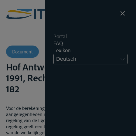
Portal
FAQ
Lexikon
Document
Deutsch
Hof Antwerpen, 19 november
1991, Rechtspr. Antw., 1992,
182
Voor de berekening van de stilligschade in quasi-delictuele
aangelegenheden is het gebruikelijk zich te richten naar de
regeling van de ligdagen inzake rivierbevrachting. Deze
regeling geeft een billijke bepaling van de minimumbedragen
van de werkelijk geleden schade.