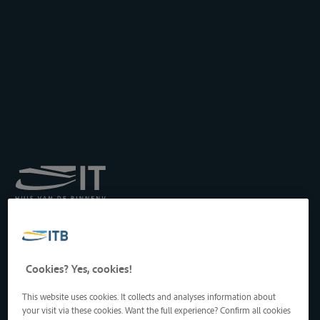
Königliches Institut für
Transport auf der
Binnenwasserstraße
Drukpersstraat 19
Cookies? Yes, cookies!
1000 Brüssel, Belgien
Tel
: +32 2 217 09 67
This website uses cookies. It collects and analyses information about
http://www.itb-info.be
your visit via these cookies. Want the full experience? Confirm all cookies