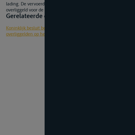
lading. De vervoerder heeft derhalve recht op betaling van
overliggeld voor de betreffende periode.
Gerelateerde documenten
Koninklijk besluit betreffende de ligtijd en het bedrag van de
overliggelden op het gebied van de binnenbevrachting