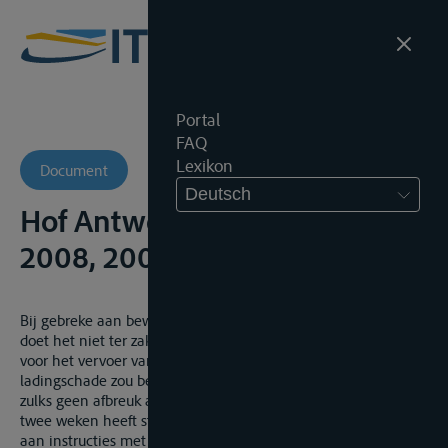
Portal
FAQ
Lexikon
Document
Deutsch
Hof Antwerpen, 23 september
2008, 2006/AR/1428, onuitg.
Bij gebreke aan bewijs van het bestaan van ladingschade
doet het niet ter zake of het schip al dan niet geschikt was
voor het vervoer van de betrokken lading. Zelfs indien
ladingschade zou bewezen zijn, wat niet het geval is, doet
zulks geen afbreuk aan het feit dat het schip gedurende bijna
twee weken heeft stilgelegen en geblokkeerd was bij gebrek
aan instructies met betrekking tot lossing van de resterende