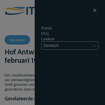
Portal
FAQ
Lexikon
Document
Deutsch
Hof Antwerpen, 4de Kamer, 14
februari 1995
Een classificatiebewijs levert op zich niet het afdoende bewijs
van zeewaardigheid dat de schipper de nodige maatregelen
heeft genomen om de zeewaardigheid van zijn schip te
garanderen, zoals in art. 31 WRB voorzien.
Gerelateerde documenten