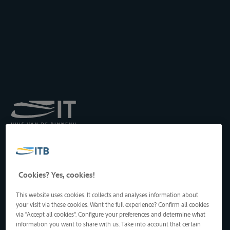
Königliches Institut für
Transport auf der
Binnenwasserstraße
Drukpersstraat 19
Cookies? Yes, cookies!
1000 Brüssel, Belgien
Tel
: +32 2 217 09 67
This website uses cookies. It collects and analyses information about
http://www.itb-info.be
your visit via these cookies. Want the full experience? Confirm all cookies
itb-info@itb-info.be
via "Accept all cookies". Configure your preferences and determine what
information you want to share with us. Take into account that certain