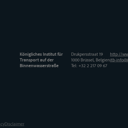
Königliches Institut für
Drukpersstraat 19
http://ww
Transport auf der
1000 Brüssel, Belgien
itb-info@i
Binnenwasserstraße
Tel
: +32 2 217 09 67
acy
Disclaimer