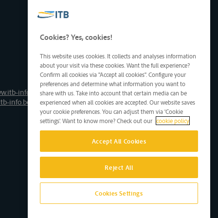
Cookies? Yes, cookies!
This website uses cookies. It collects and analyses information
about your visit via these cookies. Want the full experience?
Confirm all cookies via "Accept all cookies". Configure your
preferences and determine what information you want to
w.itb-info.be
share with us. Take into account that certain media can be
tb-info.be
experienced when all cookies are accepted. Our website saves
your cookie preferences. You can adjust them via 'Cookie
settings'. Want to know more? Check out our
cookie policy
Accept All Cookies
Reject All
Cookies Settings
Site by D'M&S