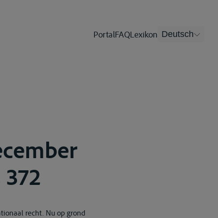
Portal
FAQ
Lexikon
Deutsch
december
, 372
ationaal recht. Nu op grond