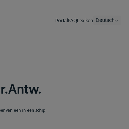
Portal
FAQ
Lexikon
Deutsch
pr.Antw.
per van een in een schip