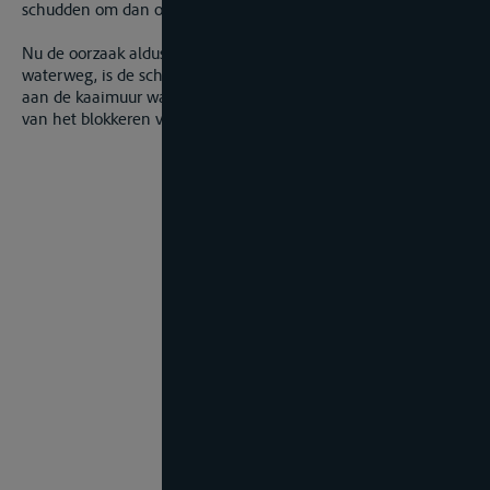
schudden om dan onbestuurbaar tegen de kade aan te varen.
Nu de oorzaak aldus gelegen is in een gebrek van de
waterweg, is de schipper niet aansprakelijk voor de schade
aan de kaaimuur waartegen het schip is gevaren als gevolg
van het blokkeren van de schroef.