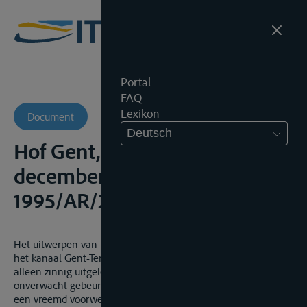
Portal
FAQ
Lexikon
Document
Deutsch
Hof Gent, 7de Kamer, 2
december 1999, onuitg.,
1995/AR/2249
Het uitwerpen van het stuurboord anker bij het opvaren van
het kanaal Gent-Terneuzen vanuit de Ringvaart kan enkel en
alleen zinnig uitgelegd worden als een noodreactie op een
onverwacht gebeuren, nl. het blokkeren van de schroef door
een vreemd voorwerp waardoor het schip plots is gaan