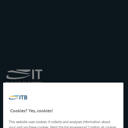
Königliches Institut für
Transport auf der
Binnenwasserstraße
Drukpersstraat 19
Cookies? Yes, cookies!
1000 Brüssel, Belgien
Tel
: +32 2 217 09 67
This website uses cookies. It collects and analyses information about
http://www.itb-info.be
your visit via these cookies. Want the full experience? Confirm all cookies