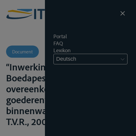
Portal
FAQ
Lexikon
Document
Deutsch
“Inwerkingtreding Verdrag van
Boedapest inzake de
overeenkomst van
goederenvervoer over de
binnenwateren (CMNI)”,
T.V.R., 2006, 119-125