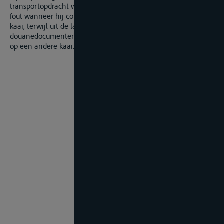
transportopdracht wijzigen. Bijgevolg begaat de schipper een
fout wanneer hij containers lost op de initieel aangewezen
kaai, terwijl uit de later bezorgde lichterplanning en
douanedocumenten blijkt dat deze dienden gelost te worden
op een andere kaai.