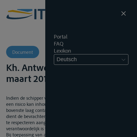
Portal
FAQ
Lexikon
Document
Deutsch
Kh. Antwerpen, 1ste K., 27
maart 2013, onuitg., A/12/1281
Indien de schipper van oordeel is dat het varen met drie lagen
een risico kan inhouden omdat de vrije ruimte tussen de
bovenste laag containers en de bruggen te gering zou worden,
dient de bevrachter deze kennelijk niet onredelijke beslissing
te respecteren aangezien de schippers immers finaal
verantwoordelijk is voor zijn schip en vervoerde lading.
Bij toepassing van art. 14 CMNI mag de bevrachter de