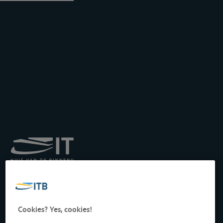
Königliches Institut für
Transport auf der
Binnenwasserstraße
Drukpersstraat 19
Cookies? Yes, cookies!
1000 Brüssel, Belgien