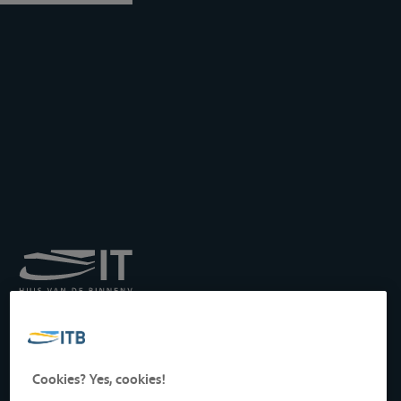
Königliches Institut für
Transport auf der
Binnenwasserstraße
Drukpersstraat 19
Cookies? Yes, cookies!
1000 Brüssel, Belgien