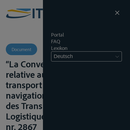
Portal
FAQ
Lexikon
Document
Deutsch
“La Convention de Budapest
relative au contrat de
transport de marchandises en
navigation intérieure”, Bulletin
des Transports et de la
Logistique, 6 november 2000,
nr. 2867