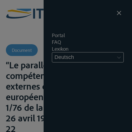
Portal
FAQ
Lexikon
Document
Deutsch
“Le parallelisme des
compétences internes et
externes de la communauté
européenne. à propos de l’avis
1/76 de la Cour de justice du
26 avril 1977”, C.D.E., 1978, 3-
22