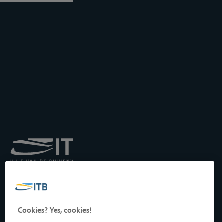
Königliches Institut für
Transport auf der
Binnenwasserstraße
Drukpersstraat 19
Cookies? Yes, cookies!
1000 Brüssel, Belgien