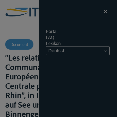
Portal
FAQ
Lexikon
Document
Deutsch
“Les relations entre la
Communauté Economique
Européenne et la Commission
Centrale pour la Navigation du
Rhin”, in Internationales Recht
auf See und
Binnengewässern, Festschrift