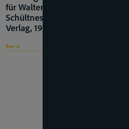
für Walter Müller, Zürich,
Schültness, polygraphischer
Verlag, 1993, 61 e.v.
Bour A.