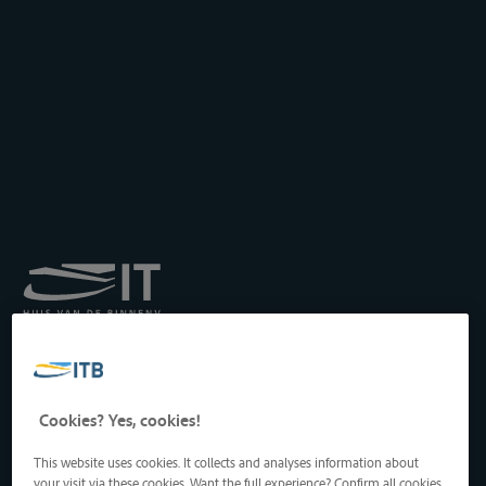
Königliches Institut für
Transport auf der
Binnenwasserstraße
Drukpersstraat 19
Cookies? Yes, cookies!
1000 Brüssel, Belgien
Tel
: +32 2 217 09 67
This website uses cookies. It collects and analyses information about
http://www.itb-info.be
your visit via these cookies. Want the full experience? Confirm all cookies