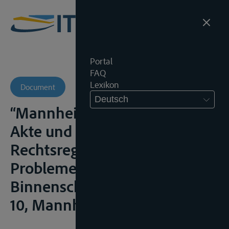
Portal
FAQ
Lexikon
Document
Deutsch
“Mannheimer Akte, Belgrader
Akte und Europäische Union.
Rechtsregimes im Wandel” in
Probleme des
Binnenschiffahrtsrechts, dl.
10, Mannheim, 2004, 7-31