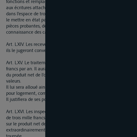
fonctions et remplacer provisoirement les visiteurs et commis
aux écritures attachés à leur bureau à la charge d’en faire part
dans l’espace de trois jours au plus au directeur général et de
le mettre en état par un rapport circonstancié et appuyé de
pièces probantes, de prononcer avec une entière
connaissance des causes.
Art. LXIV. Les receveurs pourront changer de cannotiers quand
ils le jugeront convenable.
Art. LXV. Le traitement du directeur général sera de huit mille
francs par an. Il aura en outre une remise d’un quart pour cent
du produit net de l’octroi, déduction faite des frais et non
valeurs.
Il lui sera alloué ainsi une somme de six mille francs par an
pour logement, commis et frais de bureau.
Il justifiera de ses ports de lette et en sera remboursé.
Art. LXVI. Les inspecteurs jouiront chacun d’un traitement fixe
de trois mille francs et en outre d’une remise d’un pour mille
sur le produit net de l’octroi. Il leur sera alloué
extraordinairement dix francs par jour quand ils seront en
tournée.