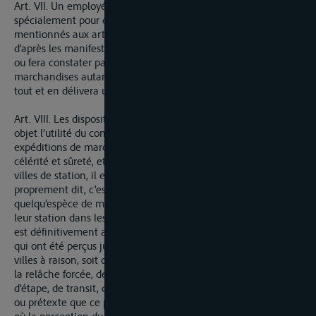
Art. VII. Un employé de l’octroi de navigation commis
spécialement pour cet effet, assistera aux versements
mentionnés aux articles IV, V et VI. Il vérifiera les chargemens
d’après les manifestes dont il sera parlé ci-après ; il constatera
ou fera constater par des peseurs publics, le poid des diverses
marchandises autant que besoin sera ; il tiendra registre du
tout et en délivera un extrait au batelier pour sa décharge.
Art. VIII. Les dispositions des articles précédens n’ayant pour
objet l’utilité du commerce auquel il importe que les
expéditions de marchandises se faasent avec régularité,
célérité et sûreté, et nullement de le rendre tributaire des
villes de station, il est convenu : Imo, que le droit d’étape
proprement dit, c’est-à-dire, la mise en vente forcée, de
quelqu’espèce de marchandises ou denrées que ce soit, lors de
leur station dans les port des villes de Mayence et de Cologne
est définitivement aboli et supprimé ; Iido, que tous les droits
qui ont été perçus jusqu’à présent dans les ports des dites
villes à raison, soit de l’étape dont il vient d’être parlé, soit de
la relâche forcée, de l’échelle etc. sous les noms de droit
d’étape, de transit, d’accis et sous quelqu’autre dénomination
ou prétexte que ce puisse être, cesseront entièrement du jour