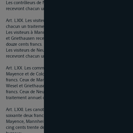
Les contrôleurs de Neubourg, Welmich, Lintz et Homberg
recevront chacun un traitement de douze cents francs.
Art. LXIX. Les visiteurs à Mayence et à Cologne recevront
chacun un traitement annuel de seize cent francs.
Les visiteurs à Mannheim, Thal, Andernach, Dusseldorf, Wesel
et Griethausen recevront chacun un traitement annuel de
douze cents francs.
Les visiteurs de Neubourg, Welmich, Lintz et Homberg
recevront chacun un traitement annuel de huit cents francs.
Art. LXX. Les commis aux écritures auront, savoir, ceux de
Mayence et de Cologne un traitement annuel de quinze cents
francs. Ceux de Mannheim, Thal, Andernach, Dusseldorf,
Wesel et Griethausen un traitement annuel de onze cents
francs. Ceux de Neubourg, Welmich, Lintz et Homberg un
traitement annuel de huit cents francs.
Art. LXXI. Les canotiers auront un salaire fixe, de six cents
soixante deux francs (325 florins) dans les bureaux de
Mayence, Mannheim, Cologne, DUsseldorf et Wesel, et de
cing cents trente deux francs (250 florins) dans les autres
bureaux.