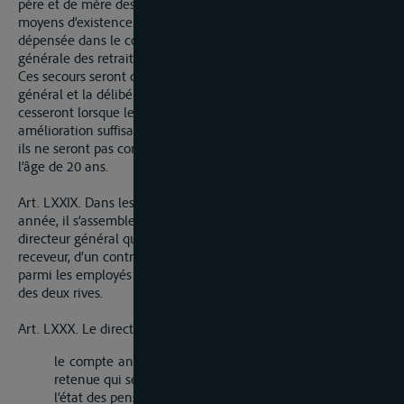
père et de mère des employés qui seroient les plus dénucés de
moyens d’existence. La portion de ce fonds qui ne sera pas
dépensée dans le cours de l’année retournera à la masse
générale des retraites.
Ces secours seront distribués sur la proposition du dircteur
général et la délibération du conseil établi ci-après ; ils
cesseront lorsque les individus auront obtenu une
amélioration suffisante dans leurs facultés et dans aucuns cas
ils ne seront pas continuées aux orphelins qui auront atteint
l’âge de 20 ans.
Art. LXXIX. Dans les premiers jours de fructidor de chaque
année, il s’assemblera à Mayence un conseil composé du
directeur général qui le présidera ; de deux inspecteurs, d’un
receveur, d’un contrôleur et d’un visiteur pris à tour de rôle
parmi les employés de ces différens grades dans les bureaux
des deux rives.
Art. LXXX. Le directeur général présentera au conseil
le compte annuel des recettes de dépenses du fonds de
retenue qui sera examiné et arrêté par le conseil.
l’état des pensions déjà obtenues.