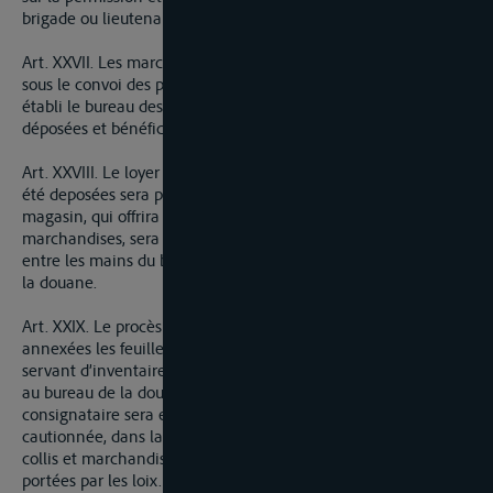
brigade ou lieutenant principal des douanes.
Art. XXVII. Les marchandises débarquées seront transportées
sous le convoi des préposés dans la commune où se trouvera
établi le bureau des douanes le plus voisin pour y être
déposées et bénéficiées s’il est nécessaire.
Art. XXVIII. Le loyer de magasin où les marchandises auront
été deposées sera payé par le batelier ou le propriétaire. Ce
magasin, qui offrira sûreté et solidité pour la conservation des
marchandises, sera fermé à deux clefs, dont l’une restera
entre les mains du batelier et l’autre en celles du receveur de
la douane.
Art. XXIX. Le procès verbal de déchargement auquel seront
annexées les feuilles de chargement et connoissement,
servant d’inventaire des dits effets et marchandises sera remis
au bureau de la douane, le batelier, propriétaire ou
consignataire sera en outre tenu d’y joindre une soumission
cautionnée, dans la forme ordinaire, de représenter les ballots,
collis et marchandises portés au procès verbal sous les peines
portées par les loix.