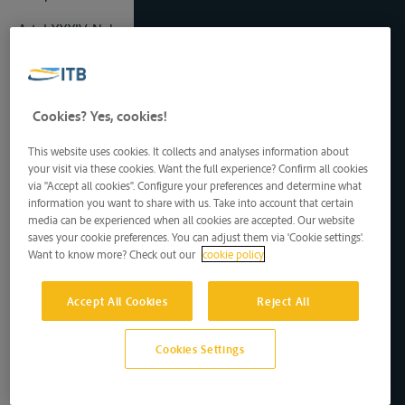
Art. LXXXIV. Nul ne sera admis à exercer d’emploi dans l’octroi
de navigation qu’il ne sache parler et écrire en langue
allemande, il devra y avoir dans chaque bureau un employé,
au moins, qui sache parler et écrire en français.
Cookies? Yes, cookies!
Art. LXXXV. Le directeur général, les inspecteurs, receveurs,
contrôleurs, visiteurs et commis aux écritures ne pourront
This website uses cookies. It collects and analyses information about
exercer en même tems, aucun autre emploi et s’ils en
your visit via these cookies. Want the full experience? Confirm all cookies
acceptent quelqu’un il sera pourvu à leur remplacement.
via "Accept all cookies". Configure your preferences and determine what
information you want to share with us. Take into account that certain
Art. LXXXVI. Les receveurs, contrôleurs et autres employés
media can be experienced when all cookies are accepted. Our website
seront tenus d’exercer par eux-mêmes les fonctions qui leur
saves your cookie preferences. You can adjust them via 'Cookie settings'.
sont confiées ; ils ne pourront se faire suppléer même pour un
Want to know more? Check out our
cookie policy
court espace de tems, que du consentement par écrit du
directeur général à peine de déstitution.
Accept All Cookies
Reject All
Art. LXXXVII. Les receveurs du droit d’octroi fourniront avant
d’entrer en exercice un cautionnement égal au moins à ce
Cookies Settings
que la perception, dont ils seront attargés, sera reputée devoir
rendre à un taux moyen pendant deux mois. Le
cautionnement sera constitué sur des bien immeubles situés