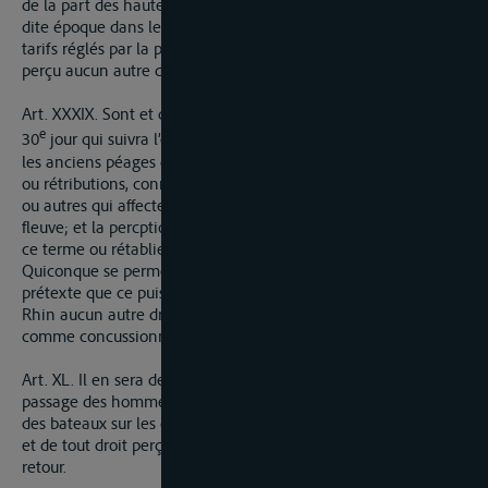
de la part des hautes parties contractantes commencera à la
dite époque dans les lieux, suivant les formes et d’après les
tarifs réglés par la présente convention, el il ne sera plus
perçu aucun autre droit sur la navigation.
Art. XXXIX. Sont et demeureront supprimés à dater de la fin du
e
30
jour qui suivra l’échange des ratifications, non seulement
les anciens péages du Rhin, mais aussi toutes les impositions
ou rétributions, connues sous les noms de licent, transit, accis
ou autres qui affecteraient la navigation de transit de ce
fleuve; et la percption ne pourra en être prolongée au-delà de
ce terme ou rétablie en quelque tems que ce soit.
Quiconque se permettrait, à quelque titre et sous quelque
prétexte que ce puissse être, de percevoir sur la navigation du
Rhin aucun autre droit que celui d’octroi, sera poursuivi et puni
comme concussionnaire.
Art. XL. Il en sera de même de tout obstacle, apporté au libre
passage des hommes et animaux employés à la manœuvre
des bateaux sur les chemins de hallage des deux rives du Rhin
et de tout droit perçu sur le dit passage soit à l’allée, soit au
retour.