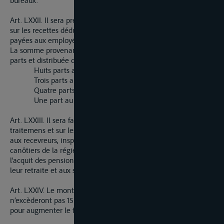
Art. LXXII. Il sera prélevé dans chaque bureau quatre pour cent
sur les recettes déduction faite préalablement des salaires
payées aux employés.
La somme provenant de ce prélèvement sera divisée en vingt
parts et distribuée de la manière suivante.
Huits parts au receveur.
Trois parts au contrôleur.
Quatre parts à chacun des deux visiteurs.
Une part au commis aux écritures.
Art. LXXIII. Il sera fait une retenue de quatre pour cent sur les
traitemens et sur les remises allouées au directeur général,
aux recevreurs, inspecteurs, contrôleurs, visiteurs, commis et
canôtiers de la régie de l’octroi, pour former un fonds destiné à
l’acquit des pensions de ceux qui seront dans le cas d’obtenir
leur retraite et aux secours à accorder à leurs veuves et enfans.
Art. LXXIV. Le montant des vacances d’emplois qui
n’excèderont pas 15 jours sera ajouté à la retenue ci-dessus
pour augmenter le fonds des retraites et pensions.