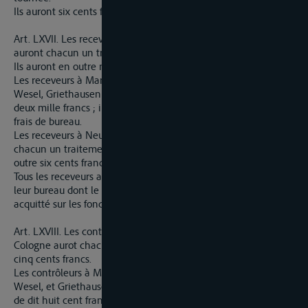
Ils auront six cents francs pour frais de bureau.
Art. LXVII. Les receveurs de l’octroi à Mayence et à Cologne
auront chacun un traitement annuel de trois mille francs.
Ils auront en outre mille francs pour frais de bureau.
Les receveurs à Mannheim, Thal, Andernach, Dusseldorf,
Wesel, Griethausen auront chacun un traitement annuel de
deux mille francs ; ils auront en outre huit cents francs pour
frais de bureau.
Les receveurs à Neubourg, Welmich, Lint et Homberg auront
chacun un traitement annuel de quinze cents francs, et en
outre six cents francs pour frais de bureau.
Tous les receveurs auront en outre un logement pour eux et
leur bureau dont le loyer sera réglé par le directeur général, et
acquitté sur les fonds de l’octroi.
Art. LXVIII. Les contrôleurs des bureaux de Mayence et de
Cologne aurot chacun un traitement annuel de deux mille
cinq cents francs.
Les contrôleurs à Mannheim, Thal, Andernach, Dusseldorf,
Wesel, et Griethausen recevront chacun un traitement annuel
de dit huit cent francs.