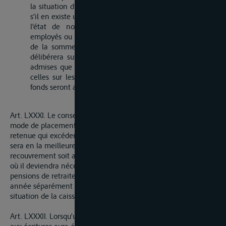
la situation du fonds de retenue et de celui d’économie,
s’il en existe un.
l’état de nouvelles demandes de retraite pour les
employés ou de secours pour les veuves et orphelins, et
de la somme nécessaire pour les acquitter. Le conseil
délibérera sur ces nouvelles demandes, qui ne seront
admises que dans la proportion des fonds disponibles ;
celles sur lesquelles il ne pourra être statué, faute de
fonds seront ajournés à l’année suivante.
Art. LXXXI. Le conseil délibérera aussi chaque année sur le
mode de placement à l’intérêt de la portion du fonds de
retenue qui excédera les besoins de l’année. Ce placement
sera en la meilleure forme et de manière à ce que le
recouvrement soit assuré et qu’il puisse être réalisé dans le cas
où il deviendra nécessaire d’en faire l’emploi pour payer les
pensions de retraite. Le directeur général rendra chaque
année séparément aux deux gouvernemens le compte de la
situation de la caisse des retraites.
Art. LXXXII. Lorsqu’un receveur, contrôleur, visiteur, ou commis
aux écritures aura été provisoirement suspendu de ses