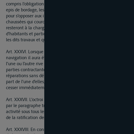
compris l’obligation de construire, réparer et enetretenir les
epis de bordage, les digues et autres ouvrages d’art établis
pour s’opposer aux inondations du fleuve, mais seulement les
chaussées qui couronnent les dits ouvrages ; les autres travaux
resteront à la charge des souverains, communautés
d’habitants et particuliers dont les priétés sont préservées par
les dits travaux et qui les ont eus jusqu’à présent à leur charge.
Art. XXXVI. Lorsque sur les rapports des inspecteurs de la
navigation il aura été constaté que les chemins de hallage de
l’une ou l’autre rive ont besoin d’être réparés, les hautes
parties contractantes s’obligent à faire exécuter ces
réparations sans délai. S’il était apporté quelque retard de la
part de l’une d’elles, elle sera invitée par l’autre de le faire
cesser immédiatement.
Art. XXXVII. L’octroi de navigation du Rhin, tel qu’il est établi
par le paragraphe trente neuf du recès sus-daté, sera mis en
activité sous tous les rapports le 31me jour qui suivra l’échange
de la ratification des présentes conventions.
Art. XXXVIII. En conséquence la perception des droits d’octroi