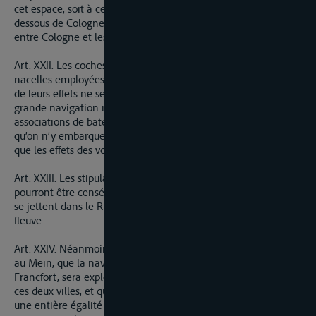
cet espace, soit à celui de Francfort, et pour tout l’espace au
dessous de Cologne aux bateliers appartenans à un port sité
entre Cologne et les frontières de la réopublique Batave.
Art. XXII. Les coches et diligences d’eau, les yachts et les
nacelles employées uniquement au transport de voyageurs et
de leurs effets ne seront point assujéties aux règlemens de la
grande navigation relatifs tant aux stations, qu’aux
associations de bateliers ; mais sous la condition expresse
qu’on n’y embarquera point des marchandises ni rien autre
que les effets des voyageurs.
Art. XXIII. Les stipulations de la présente convention ne
pourront être censées s’étendre à la navigation des rivières qui
se jettent dans le Rhin soit à la droite, soit à la gauche de ce
fleuve.
Art. XXIV. Néanmoins il est spécialement convenu par rapport
au Mein, que la navigation de cette rivière entre Mayence et
Francfort, sera exploitée concurremment par les bateliers de
ces deux villes, et que l’in et l’autre port participeront avec
une entière égalité à l’établissement de la diligence d’eaux,