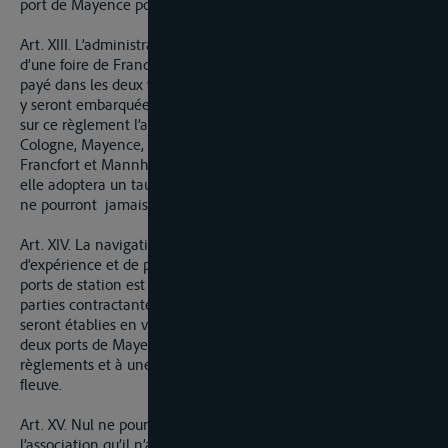
port de Mayence pour acquitter le droit de navigation.
Art. XIII. L’administration de l’octroi de navigation réglera
d’une foire de Francfort à l’autre, le prix du frêt qui devra être
payé dans les deux villes de station pour les marchandises qui
y seront embarquées à différentes destinations. Elle prendra
sur ce règlement l’avis des Chambres de commerce de
Cologne, Mayence, Strasbourg et des magistrats de Düsseldorf,
Francfort et Mannheim et si les avis ne sont pas uniformes
elle adoptera un taux moyen ; les prix fixés par ce règlement
ne pourront jamais être excédés.
Art. XIV. La navigation du Rhin exigeant beaucoup
d’expérience et de pratique, celle qui a lieu à partir des deux
ports de station est confiée exclusivement par les hautes
parties contractantes à des associations de bateliers qui
seront établies en vertu de la présente convention dans les
deux ports de Mayence et de Cologne et soumises à des
règlements et à une police appropriée à la navigation de ce
fleuve.
Art. XV. Nul ne pourra être reçu maître batelier ou membre de
l’association qu’il n’ait navigué en personne et pendant un