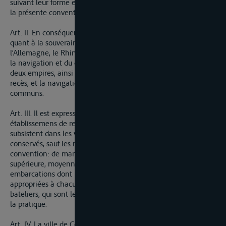
suivant leur forme et teneur et serviront de base principale à
la présente convention
Art. II. En conséquence, quoique le Thalweg du Rhin forme,
quant à la souveraineté, la limite entre la France et
l’Allemagne, le Rhin sera toujours considéré sous le rapport de
la navigation et du commerce, comme un fleuve entre les
deux empires, ainsi qu’il est dit au même paragraphe du dit
recès, et la navigation en sera soumise à des règlemens
communs.
Art. III. Il est expressément convenu, que les anciens
établissemens de relâche et d’échelle (Umschlag) qui
subsistent dans les villes de Mayence et de Cologne, seront
conservés, sauf les modifications énoncées dans la présente
convention: de manière à ce que la navigation sur la partie
supérieure, moyenne et inférieure du Rhin soit exercée par les
embarcations dont la construction et la capacité sont le mieux
appropriées à chacune de ces parties du fleuve, et par les
bateliers, qui sont le plus à porté d’en avoir la connaissance et
la pratique.
Art. IV. La ville de Cologne continuera, en vertu de cette