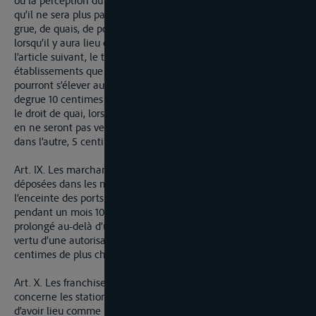
où la perception du droit d’octroi commencerad ‘avoir lieu, et
qu’il ne sera plus payé en sus du droit d’octroi que ceux de
grue, de quais, de poids publics, et un droit de magazinage,
lorsqu’il y aura lieu de percevoir, ainsi qu’il sera dit dans
l’article suivant, le tout pour subvenir aux frais des
établissements que la station nécessite. Ces rétributions ne
pourront s’élever au dessus du taux ci-après, savoir : le droit
degrue 10 centimes par quintal, le droit de pesage 5 centimes,
le droit de quai, lorsque les marchandises seront mises à terre
en ne seront pas versées immédiatement d’une embarcation
dans l’autre, 5 centimes.
Art. IX. Les marchandises qui pour leur conservation seront
déposées dans les magazins, destinés à cet usage dans
l’enceinte des ports de station, payeront pour l’emmagasinage
pendant un mois 10 centimes par quintal, et si le dépôt en est
prolongé au-delà d’un mois, ce qui ne pourra avoir lieu qu’en
vertu d’une autorisation du directeur des douanes, cinq
centimes de plus chaque mois de séjour en magasin.
Art. X. Les franchises des foires de Francfort en ce qui
concerne les stations de la navigation du Rhin continueront
d’avoir lieu comme par le passé.