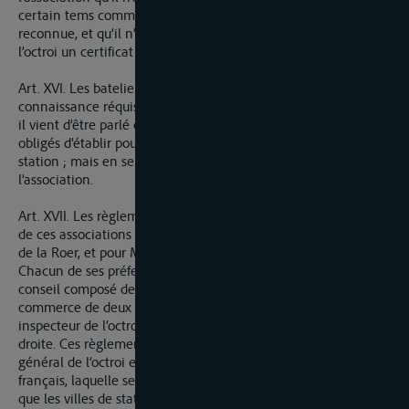
certain tems comme pilote, que son aptitude n’ait été
reconnue, et qu’il n’ait obtenu de la direction générale de
l’octroi un certificat constatant sa capacité.
Art. XVI. Les bateliers des deux rives ayant les qualités et les
connaissance réquises seront reçus dans les associations dont
il vient d’être parlé et prendront leur tour de rôle sans être
obligés d’établir pour cet effet leur domicile dans les villes de
station ; mais en se soumettant aux règlemens de
l’association.
Art. XVII. Les règlemens concernant l’organisation et la police
de ces associations seront arrêtés pour Cologne par le préfet
de la Roer, et pour Mayence par celui du Mont-Tonnerre.
Chacun de ses préfets réunira à cet effet et consultera un
conseil composé de deux membres de la Chambre de
commerce de deux anciens maîtres bateliers et d’un
inspecteur de l’octroi pris sur les deux nommés par la rive
droite. Ces règlemens seront communiqués au directeur
général de l’octroi et soumis à l’approbation du gouvernement
français, laquelle sera nécessaire pour leur exécution, attendu
que les villes de station se trouvent être sur la rive gauche.