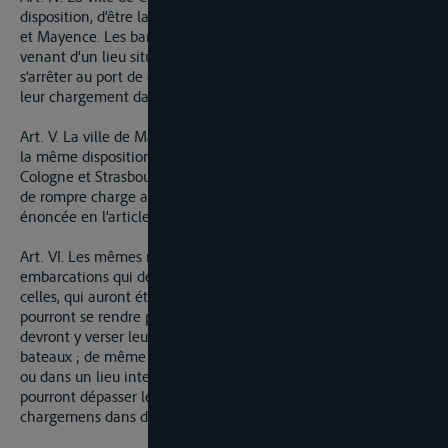
disposition, d’être la station de la navigation entre la Hollande
et Mayence. Les barques, bateaux, et autres embarcations
venant d’un lieu situé au dessous de Cologne seront obligés de
s’arrêter au port de cette ville, d’y rompre charge et de verser
leur chargement dans d’autres embarcations.
Art. V. La ville de Mayence continuera également en vertu de
la même disposition, d’être la station de la navigation entre
Cologne et Strasbourg, et les barques et bateaux seront tenus
de rompre charge au port de cette ville de la manière
énoncée en l’article précédent.
Art. VI. Les mêmes règles seront observées pour les
embarcations qui descendront le Rhin. En conséquence toutes
celles, qui auront été chargées au dessus de Mayence, ne
pourront se rendre plus loin que le port de cette ville et
devront y verser leur chargement dans d’autres barques ou
bateaux ; de même celles, qui auront été chargées à Mayence
ou dans un lieu intermédiaire netre Mayence et Cologne, ne
pourront dépasser le port de Cologne, et elles y verseront leurs
chargemens dans d’autres barques ou bateaux.