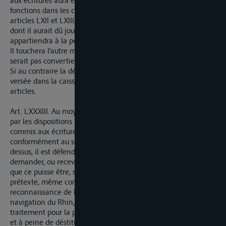
fonctions dans les cas et de la manière énoncées dans les
articles LXII et LXIII, la moitié du traitement fixe à des remises
dont il aurait dû jouir pendant que durera sa suspension
appartiendra à la personne commise pour exercer à sa place.
Il touchera l’autre moitié dans le cas où sa suspension ne
serait pas convertie en déstitution par l’autorité compétente.
Si au contraire la déstitution est prononcée, cette moitié sera
versée dans la caisse des retraites établie par les précédens
articles.
Art. LXXXIII. Au moyen des traitemens et remises déterminés
par les dispositions précédentes pour les receveurs, visiteurs et
commis aux écritures attachés à l’octroi de navigation, et
conformément au serment, dont la formule est rapportée ci-
dessus, il est défendu à tous et à chacun d’exu d’exiger,
demander, ou recevoir ou retenir à leur profit particulier quoi
que ce puisse être, soit en argent, soit en nature, sous aucun
prétexte, même comme témoignage d’affection et de
reconnaissance de la part d’aucune personne intéressée à la
navigation du Rhin, à peine de privation d’un mois de
traitement pour la première faute, de 6 mois pour la seconde
et à peine de déstitution pour la troisième.