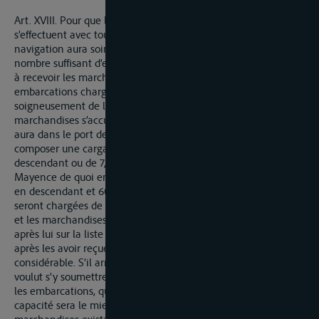
Art. XVIII. Pour que les transports des marchandises
s’effectuent avec toute la célérité possible, l’administration de
navigation aura soin qu’il se trouve à chaque station un
nombre suffisant d’embarcations de capacité différentes prêtes
à recevoir les marchandises qui devront être embarquées. Ces
embarcations chargeront à tour de rôle. Cependant on évitera
soigneusement de laisser les expéditions languir et les
marchandises s’accumuler; en conséquence aussitôt qu’il y
aura dans le port de Cologne assez de marchandises pour
composer une cargaison de 9000 myriagrammes en
descendant ou de 7,500 en remontant, ou dans le port de
Mayence de quoi en composer une de 7,500 myriagrammes
en descendant et 6000 en remontant ces marchandises
seront chargées de suite sur l’embarcation que le tour de rôle,
et les marchandises seront confiées à celui des bateliers porté
après lui sur la liste et qui voudra s’astreindre à partir aussitôt
après les avoir reçues sans attendre un chargement plus
considérable. S’il arrivait qu’aucun des bateliers présens ne
voulut s’y soumettre, l’administration de l’octroi choisira parmi
les embarcations, qui se trouvent à la station, celle dont la
capacité sera le mieux appropriée à la quantité des