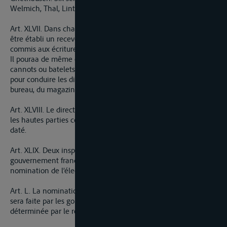
Welmich, Thal, Lintz, Dusseldorf et Wesel.
Art. XLVII. Dans chacun de ces bureaux de recette il pourra
être établi un receveur, un contrôleur, deux visiteurs, et un
commis aux écritures.
Il pouraa de même être attaché à chaque bureau deux
cannots ou batelets pour les visites en rivière et trois hommes
pour conduire les dits cannots et faire en outre le service du
bureau, du magazin et les commissions et messages.
Art. XLVIII. Le directeur général sera nommé en commun par
les hautes parties contractantes conformément au recès sur-
daté.
Art. XLIX. Deux inspecteurs seront nommés par le
gouvernement français ; les deux autres seront à la
nomination de l’électeur archi-chancelier.
Art. L. La nomination aux places de receveurs et contrôleurs
sera faite par les gouvernems respectifs en la manière
déterminée par le recès.