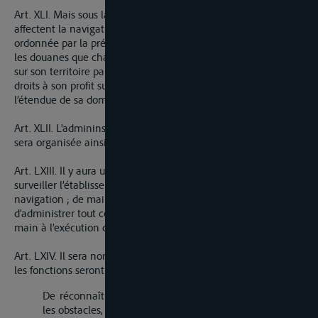
Art. XLI. Mais sous la dénomination d’impositions, qui
affectent la navigation du Rhin et dans la suppression
ordonnée par la présente convention, ne sont pas comprises
les douanes que chaque état a la faculté d’établir ou conserver
sur son territoire particulier, et dans lesquelles il peut lever des
droits à son profit sur les marchandises qui entrent dans
l’étendue de sa domination et qui en sortent.
Art. XLII. L’admininstation génénrale de l’cotroi de navigation
sera organisée ainsi qu’il suit.
Art. LXIII. Il y aura un directeur général chargé de diriger et
surveiller l’établissement et la perception de l’octroi de
navigation ; de maintenir l’uniformité dans la dite perception,
d’administrer tout ce qui se rapporte à l’octroi et de tenir la
main à l’exécution de la présente convention.
Art. LXIV. Il sera nommé quatre inspecteurs de l’octroi donts
les fonctions seront :
De réconnaître par eux-mêmes l’état du lit du Rhin et
les obstacles, que la navigation peut rencontrer.