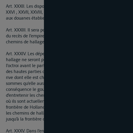
Art. XXXII. Les dispositions comprises dans les articles XXV,
XXVI ; XXVII, XXVIII, XXIX, XXX et XXXI sont déclarés communes
aux douanes établies ou à établir sur la rive droite du fleuve.
Art. XXXIII. Il sera pourvu de la manière suivante à l’exécution
du recès de l’empire en ce qui concerne l’entretien des
chemins de hallage.
Art. XXXIV. Les dépenses pour l’entretien des chemins de
hallage ne seront point prélévées sur la masse des produits de
l’octroi avant le partage qui doit en être fait; mais chacune
des hautes parties contractantes s’oblige d’y pourvoir sur la
rive dont elle est chargée et d’en acquitter les dépenses sur les
sommes qu’elle aura touchées après le partage. En
conséquence le gouvernement français reste chargé
d’entretenir les chemins de hallage sur la rive gauche partout
où ils sont actuellement établis, depuis Strasbourg jusqu’à la
frontière de Hollande. S.A.E. s’oblige pareillement d’entretenir
les chemins de hallage sur la rive droite du fleuve depuis Kehl
jusqu’à la frontière de Hollande, partout où ils sont établie.
Art. XXXV. Dans l’entretien des chemins de hallage n’est pas