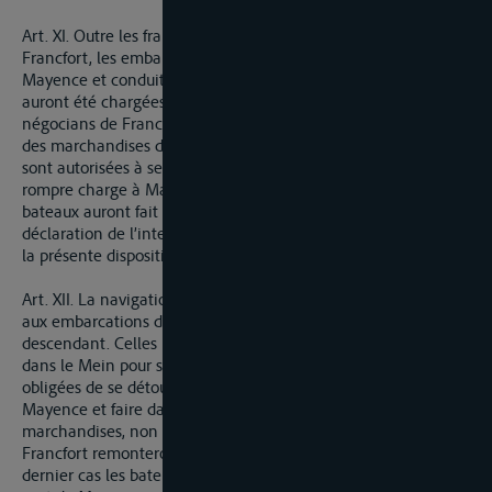
Art. XI. Outre les franchises dont jouissent les foires de
Francfort, les embarcations appartenantes au port de
Mayence et conduites par les bateliers de cette ville qui
auront été chargées à la station de Cologne pour le compte de
négocians de Francfort et sur lesquelles il ne se trouvera que
des marchandises destinées pour la dite ville de Francfort,
sont autorisées à se rendre directement à Francfort sans
rompre charge à Mayence après que les conducteurs des dits
bateaux auront fait au port de Cologne, avant leur départ, la
déclaration de l’intention où ils sont de profiter du bénéfice de
la présente disposition.
Art. XII. La navigation entre Strasbourg et Mayence sera libre
aux embarcations des deux rives soit en montant, soit en
descendant. Celles même qui venant du haut Rhin entreront
dans le Mein pour se rendre à Francfort, ne seront point
obligées de se détourner de leur route pour aborder à
Mayence et faire dans cette station le versement de leurs
marchandises, non plus que les bateaux, qui venant de
Francfort remonteront le haut Rhin ; néanmoins dans le
dernier cas les bateliers seront tenus de se présenter devant le