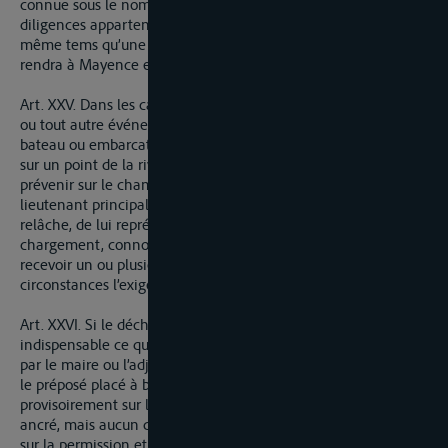
connue sous le nom de Marktschiff, de manière qu’une de ces
diligences appartenant au port de Mayence, ira à Francfort en
même tems qu’une autre appartenant au port de Francfort, se
rendra à Mayence et vice versa.
Art. XXV. Dans les cas, où pour cause d’avaries, péril imminent
ou tout autre événement de force majeure, une barque,
bateau ou embarcation quelconque serait obligé de relâcher
sur un point de la rive gauche, le batelier sera tenu d’en
prévenir sur le champ le receveur, contrôleur de brigade ou
lieutenant principal des douanes le plus voisin du lieu de la
relâche, de lui représenter son manifeste, ses feuilles de
chargement, connoissemens et autres expéditions et de
recevoir un ou plusieurs préposés à bord suivant que les
circonstances l’exigeront.
Art. XXVI. Si le déchargement de l’embarcation est jugé
indispensable ce qui sera constaté par un procès-verbal dressé
par le maire ou l’adjoint de la commune la plus voisine, et par
le préposé placé à bord, le dit déchargement s’effectuera
provisoirement sur le lieu de la rive où le bâtiment aura été
ancré, mais aucun des ballots ou collis ne pourra enlevé que
sur la permission et en présence du receveur, contrôleur de