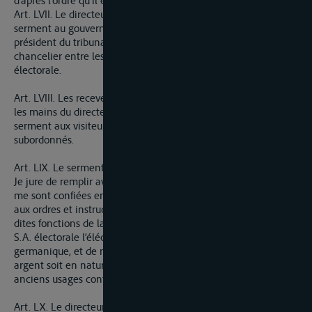
Art. LVII. Le directeur général et les inspecteurs prêteront
serment au gouvernement français entre les mains du
président du tribunal civil de Mayence, et à l’electeur archi-
chancelier entre les mains du commissaire de son altesse
électorale.
Art. LVIII. Les receveurs et conrôleurs prêteront serment entre
les mains du directeur général et chaque recevreur fera prêter
serment aux visiteurs et commis aux écritures qui lui seront
subordonnés.
Art. LIX. Le serment sera ainsi conçu:
Je jure de remplir avec fidélité et exactitude les fonctions qui
me sont confiées en qualité de …. de me conformer en tout
aux ordres et instructions qui me seront données touchant les
dites fonctions de la part de S.M. l’empereur des Français et de
S.A. électorale l’élécteur archi-chancelier de l’empire
germanique, et de ne percevoir ni faire percevoir soit en
argent soit en nature, rien au delà du tarif, non obstant tous
anciens usages contraires.
Art. LX. Le directeur général poursuivra à ce que le service ne