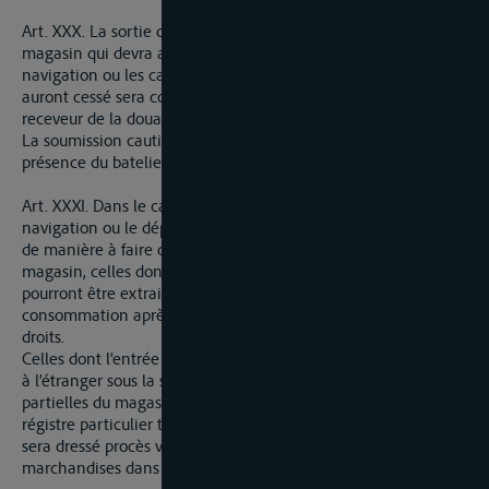
Art. XXX. La sortie des effets et marchandises déposés en
magasin qui devra avoir lieu aussitôt que les obstacles de la
navigation ou les causes de l’avarie éprouvée par le batleier
auront cessé sera constatée par un procès verbal dressé par le
receveur de la douane, deux préposés de brigade et le batelier.
La soumission cautionnée sera annullée par le receveur en
présence du batelier ou de son fondé de pouvoir.
Art. XXXI. Dans le cas où les causes qui retardaient la
navigation ou le départ des marchandises se prolongeraient
de manière à faire desirer aux propriétaires de les retirer du
magasin, celles dont l’entrée en France n’est pas prohibée,
pourront être extraites partiellement et admises dans la
consommation après vérification et après le payement des
droits.
Celles dont l’entrée en France est prohibée seront réexportées
à l’étranger sous la surveillance des douanes. Ces sorties
partielles du magasin seront portées successivement sur un
régistre particulier tenu par le receveur de la douane et il en
sera dressé procès verbal après la sortie de la totalité des
marchandises dans la forme dessus precrite.