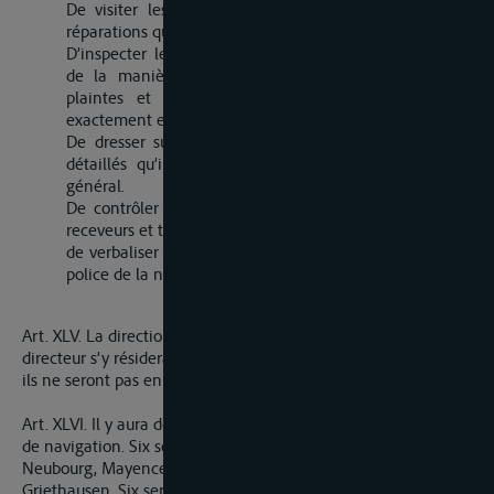
De visiter les chemins de hallage pour s’assurer des
réparations qu’ils peuvent exiger.
D’inspecter les bureaux d’octroi, prendre connaissance
de la manière dont le service s’y fait, recevoir les
plaintes et s’aasurer si la présente convention et
exactement et unfiormement observée.
De dresser sur tous ces objets des rapports exacts et
détaillés qu’ils enverront avec leur avis au directeur
général.
De contrôler et vérifier les registres et les caisses des
receveurs et toutes leurs opérations.
de verbaliser sur toutes les contraventions relatives à la
police de la navigation et à la percepion de l’octroi.
Art. XLV. La direction générale aura son siège à Mayence. Le
directeur s’y résidera constamment, et les inspecteurs quand
ils ne seront pas en tournée.
Art. XLVI. Il y aura douze bureaux pour la perception de l’octroi
de navigation. Six seront sur la rive gauche, savoir : à
Neubourg, Mayence, Andernach, Cologne, Homber et
Griethausen. Six seront sur la rive droite, savoir à Mannheim,