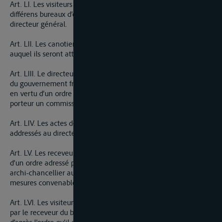
Art. LI. Les visiteurs et les commis aux écritures attachés aux
différens bureaux d’octroi des deux rives seront nommés par le
directeur général.
Art. LII. Les canotiers seront choisis par le receveur du bureau
auquel ils seront attachés.
Art. LIII. Le directeur général sera installé en vertu d’un ordre
du gouvernement français addressé au tribunal de Mayence et
en vertu d’un ordre de l’électeur archi-chancelier dont sera
porteur un commissaire envoyé à cet effet par S.A. electorale.
Art. LIV. Les actes de nomination des inspecteurs seront
addressés au directeur général qui les installera.
Art. LV. Les receveurs et contrôleurs seront installés en vertu
d’un ordre adressé pour la rive droite par son altesse l’électeur
archi-chancellier au directeur de l’octroi, qui prendra les
mesures convenables pour a faire reconnaître.
Art. LVI. Les visiteurs et commis aux écritures seront installés
par le receveur du bureau, auquel ils devront être attachés
d’après l’ordre qu’il en recevra du directeur général.