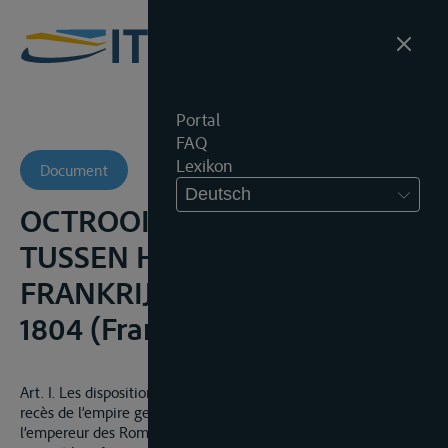
Portal
FAQ
Lexikon
Document
Deutsch
OCTROOICONVENTIE
TUSSEN HET DUITSE RIJK EN
FRANKRIJK, 15 AUGUSTUS
1804 (Franse versie)
Art. I. Les dispositions contenues dans le paragraphe 39 du
recès de l’empire germanique ratifié par sa Majesté impériale
l’empereur des Romains le 17 Avril 1803, seront exécutées