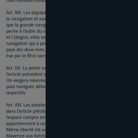
marchandises existantes et fera partir d’autorité.
Art. XIX. Les stipulations précédentes relatives aux stations de
la navigation et aux associations de bateliers ne concernent
que la grande navigation, c’est-à-dire, celle qui se fait d’une
partie à l’autre du cours du Rhin, en passant devant Mayence
et Cologne; elles ne sont point applicables à la petite
navigation qui a pour objet les relations mutuelles des ports et
pays des deux rives situés de manière à communiquer entre
eux par le Rhin sans passer devant ces deux stations.
Art. XX. La petite navigation telle qu’elle est désignée dans
l’article précédent sera libre à tous les bateliers des deux rives.
On exigera néanmoins qu’ils soient munis d’une autorisation
pour naviguer, délivrée sous l’autorité de leurs souverains
respectifs.
Art. XXI. Les bateliers munis de l’autorisation mentionnée
dans l’article précédent pourront naviguer librement dans
l’espace compris entre Cologne et Mayence, s’ils
appartiennent à un port intermédiaire entre ces deux villes.
Même liberté est accordée pour tout l’espace au dessus de
Mayence aux bateliers appartenans soit à un port situé dans