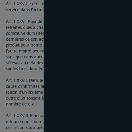
Art. LXXV. Le droit de retraite sera acquis par trente ans de
service dans l’octroi.
Art. LXXVI. Pour déterminer le montant des pensions des
retraites dues à chaque individu, il sera fait une année
commune du traitement dont il aura joui pndant les trois
dernières de son activité. La pension sera de moitié de ce
produit pour trente années de service, et d’un vingtième de
l’autre moitié pour chaque année au dessus de trente ans,
sans que dans aucun cas le maximum des retraites puisse
s’élever au delà des deux tiers du traitement moyen calculé
sur les trois dernières années d’activité.
Art. LXXVII. Dans le cas de retraite forcée avan trent ans pour
cause d’infirmités la pension à accorder sera déterminée à
raison d’un sixième de traitement pour dix ans de servic et en
outre d’un soixantième pour chaque année excédant le
nombre de dix.
Art. LXXVIII. Il pouraa être pris sur le produit annuel de la
retenue une somme de 12 à 1500 francs pour être affectée à
des secours annuels à accorder aux veuves et aux orphelins de