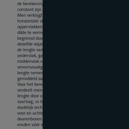
de berekening van het volume in de gevormde delen,
constant zijn en in de regel 10 cm.
Men verkrijgt de inhoud van een schijf, begrensd door
horizontale vlakken, door de halve som van de
oppervlakken van het boven- en het ondervlak met de
dikte te vermenigvuldigen. De inhoud van een schijf,
begrensd door elkaar snijdende vlakken, wordt op
dezelfde wijze verkregen, waarbij als gemiddelde dikte
de lengte van de verticale lijn tussen het boven- en
ondervlak, gaande door het zwaartepunt van het
middenvlak van de schijf, wordt genomen; ter
vereenvoudiging kan men echter voor al de schijven de
lengte nemen van de verticale lijn die gaat door een
gemiddeld zwaartepunt.
Voor het berekenen van het oppervlak van ieder vlak
verdeelt men het oppervlak in delen van dezelfde
lengte door ordinaten loodrecht op de lengteas van het
vaartuig; in het middengedeelte, dat in het algemeen
duidelijk rechthoekig is, evenals in elk der uiteinden
voor en achter, is het aantal vakken tenminste vier;
daarenboven wordt het oppervlak van de uitstekende
einden vóór en achter, indien nodig, afzonderlijk