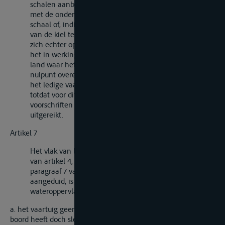
schalen aanbrengt moet het nulpunt ervan gelijk zijn
met de onderkant van de romp ter plaatse van de
schaal of, indien er een kiel is, gelijk met de onderkant
van de kiel ter plaatse van de schaal; de ijkschalen die
zich echter op een vaartuig bevinden op het tijdstip van
het in werking treden van deze Overeenkomst voor het
land waar het vaartuig is gemeten en waarvan het
nulpunt overeenkomt met het vlak van inzinking van
het ledige vaartuig, zullen kunnen blijven gehandhaafd
totdat voor dit vaartuig een meetbrief volgens de
voorschriften van deze Overeenkomst zal worden
uitgereikt.
Artikel 7
Het vlak van ledige inzinking, zoals dit in paragraaf 1
van artikel 4, in de aanvang van artikel 5 en in
paragraaf 7 van artikel 6 van deze Bijlage wordt
aangeduid, is het vlak overeenkomende met het
wateroppervlak indien
a. het vaartuig geen brandstof of verplaatsbare ballast aan
boord heeft doch slechts de uitrusting, de proviand en de