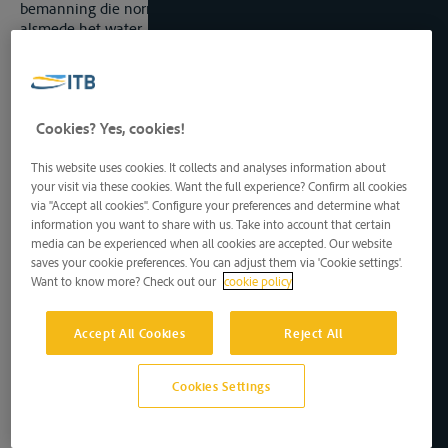
bemanning die normaal aan boord zijn als het vaartuig vaart;
alsmede het water, dat niet door gebruikelijke middelen uit
het ruim kan worden verwijderd; de drinkwatervoorraad mag
echter 0,5% van de grootste verplaatsing van het vaartuig
niet overschrijden;
b. de werktuigen, ketels, pijpleidingen en installaties, nodig
Cookies? Yes, cookies!
voor de voortstuwing of voor de noodzakelijke hulpwerktuigen,
zomede voor verwarming of koeling, het water, de olie of de
andere vloeistoffen bevatten waarvan zij in gewone
This website uses cookies. It collects and analyses information about
your visit via these cookies. Want the full experience? Confirm all cookies
omstandigheden worden voorzien om dienst te kunnen doen;
via "Accept all cookies". Configure your preferences and determine what
c. het vaartuig zich in zoet water bevindt, dat wil zeggen in
information you want to share with us. Take into account that certain
water met een soortelijk gewicht gelijk aan 1.
media can be experienced when all cookies are accepted. Our website
saves your cookie preferences. You can adjust them via 'Cookie settings'.
Indien het vaartuig zich bij de meting niet in de
Want to know more? Check out our
cookie policy
toestand, omschreven in paragraaf 1 van dit artikel,
bevindt, of niet in omstandigheden die leiden tot
dezelfde inzinking en ongeveer dezelfde trimligging,
Accept All Cookies
Reject All
moet het verschil in belasting en het verschil in
soortelijk gewicht van het water in aanmerking worden
genomen bij het maken van de berekeningen.
Cookies Settings
De gewichten aan boord die behoren bij de ledige
inzinking moeten in de meetbrief worden vermeld.