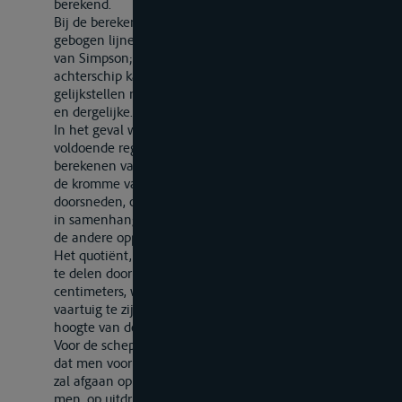
berekend.
Bij de berekening van de oppervlakken die door
gebogen lijnen worden begrensd, gebruikt men de regel
van Simpson; voor de uitstekende einden in voor- en
achterschip kan men echter de gebogen lijnen
gelijkstellen met bekende krommen als ellips, parabool
en dergelijke.
In het geval waarin het verloop van de oppervlakken
voldoende regelmatig is, kan men zich beperken tot het
berekenen van een aantal oppervlakken, voldoende om
de kromme van verschillen van de oppervlakken van de
doorsneden, of van zekere delen van deze doorsneden,
in samenhang met hun hoogteligging te ontwerpen en
de andere oppervlakken daarvan afleiden.
Het quotiënt, verkregen door de inhoud van een schijf
te delen door haar gemiddelde dikte, uitgedrukt in
centimeters, wordt geacht de verplaatsing van het
vaartuig te zijn voor iedere centimeter inzinking over de
hoogte van deze schijf.
Voor de schepen waarvan de bestemming zodanig is,
dat men voor het bepalen van de lading in geen geval
zal afgaan op gegevens bij verschillende diepgang, kan
men, op uitdrukkelijk verzoek van de aanvrager van de