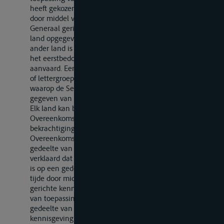
heeft gekozen; later kan het land zijn keuze wijzigen
door middel van een nieuwe aan de Secretaris-
Generaal gerichte kennisgeving. Indien de door een
land opgegeven letter of lettergroep reeds door een
ander land is opgegeven, deelt de Secretaris-Generaal
het eerstbedoelde land mede dat deze niet kan worden
aanvaard. Een wijziging van een eerder gekozen letter
of lettergroep wordt drie maanden na het tijdstip
waarop de Secretaris-Generaal daarvan kennis is
gegeven van kracht.
Elk land kan bij het ondertekenen van deze
Overeenkomst of bij het nederleggen van zijn akte van
bekrachtiging of van toetreding verklaren dat deze
Overeenkomst slechts van toepassing zal zijn op een
gedeelte van zijn grondgebied. Elk land dat heeft
verklaard dat de Overeenkomst slechts van toepassing
is op een gedeelte van zijn grondgebied kan te allen
tijde door middel van een aan de Secretaris-Generaal
gerichte kennisgeving verklaren dat de Overeenkomst
van toepassing zal zijn voor het geheel of voor een
gedeelte van het overige grondgebied; deze
kennisgeving wordt twaalf maanden na ontvangst