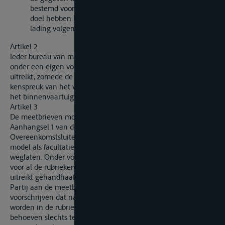
bestemd voor het vervoer van goederen, kan ook ten
doel hebben het mogelijk te maken het gewicht van de
lading volgens de inzinking te bepalen.
Artikel 2
Ieder bureau van meting schrijft in een bijzonder register,
onder een eigen volgnummer, iedere meetbrief in die het
uitreikt, zomede de datum van de uitreiking, de naam en de
kenspreuk van het vaartuig en de andere gegevens waardoor
het binnenvaartuig kan worden geïdentificeerd.
Artikel 3
De meetbrieven moeten overeenstemmen met het in
Aanhangsel 1 van deze Bijlage gegeven model. Elke
Overeenkomstsluitende Partij mag de rubrieken die in het
model als facultatief zijn aangegeven uit de meetbrief
weglaten. Onder voorbehoud dat de nummering en volgorde
voor al de rubrieken die voorkomen op het model dat hij
uitreikt gehandhaafd blijven, kan elke Overeenkomstsluitende
Partij aan de meetbrieven rubrieken toevoegen, of
voorschrijven dat nadere aanduidingen gemaakt dienen te
worden in de rubrieken volgens het model. De meetbrieven
behoeven slechts te worden gedrukt en ingevuld in de taal of