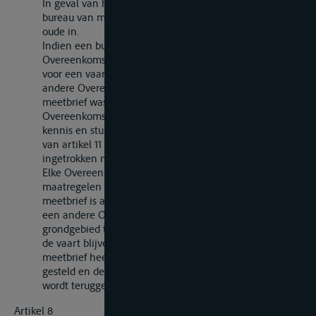
In geval van hermeting van een vaartuig trekt het
bureau van meting dat de nieuwe meetbrief afgeeft, de
oude in.
Indien een bureau van meting van een
Overeenkomstsluitende Partij een meetbrief afgeeft
voor een vaartuig, waarvoor door een bureau van een
andere Overeenkomstsluitende Partij reeds eerder een
meetbrief was afgegeven, stelt de eerste
Overeenkomstsluitende Partij de tweede daarvan in
kennis en stuurt haar overeenkomstig de bepalingen
van artikel 11 van de Bijlage bij deze Overeenkomst de
ingetrokken meetbrief terug.
Elke Overeenkomstsluitende Partij neemt de nodige
maatregelen opdat, indien een vaartuig, waarvoor de
meetbrief is afgegeven door een bureau van meting van
een andere Overeenkomstsluitende Partij op haar
grondgebied tenietgaat of gesloopt wordt of daar voor
de vaart blijvend ongeschikt wordt, het bureau dat de
meetbrief heeft afgegeven daarvan in kennis wordt
gesteld en de meetbrief zo mogelijk aan dat bureau
wordt teruggezonden.
Artikel 8