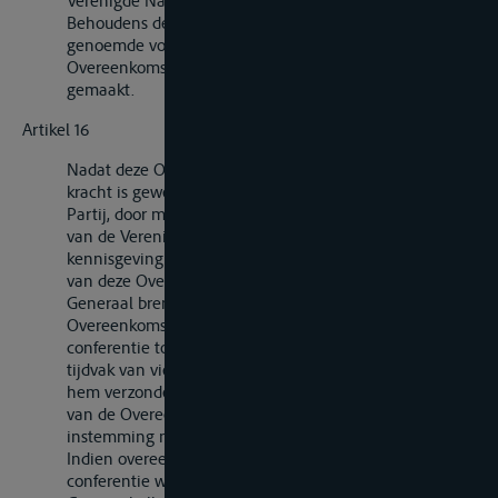
Verenigde Naties gerichte schriftelijke kennisgeving.
Behoudens de in het eerste en tweede lid van dit artikel
genoemde voorbehouden mag met betrekking tot deze
Overeenkomst geen enkel voorbehoud worden
gemaakt.
Artikel 16
Nadat deze Overeenkomst gedurende drie jaar van
kracht is geweest kan elke Overeenkomstsluitende
Partij, door middel van een aan de Secretaris-Generaal
van de Verenigde Naties gerichte schriftelijke
kennisgeving, verzoeken een conferentie tot herziening
van deze Overeenkomst bijeen te roepen. De Secretaris-
Generaal brengt dit verzoek ter kennis van alle
Overeenkomstsluitende Partijen en roept een
conferentie tot herziening bijeen, indien binnen een
tijdvak van vier maanden na dagtekening van de door
hem verzonden kennisgeving ten minste een vierde
van de Overeenkomstsluitende Partijen hem van hun
instemming met het verzoek kennis hebben gegeven.
Indien overeenkomstig het eerste lid van dit artikel een
conferentie wordt bijeengeroepen, stelt de Secretaris-