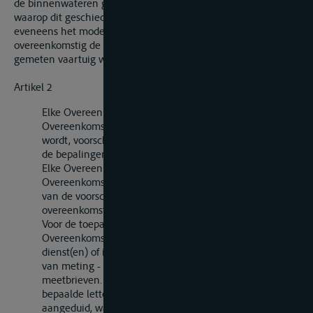
de binnenwateren gebruikte vaartuigen, alsmede de wijze
waarop dit geschiedt, beschreven. In bedoelde Bijlage wordt
eveneens het model beschreven van de meetbrief die voor elk
overeenkomstig de bepalingen van deze Overeenkomst
gemeten vaartuig wordt afgegeven.
Artikel 2
Elke Overeenkomstsluitende Partij vaardigt, zodra de
Overeenkomst op haar grondgebied van toepassing
wordt, voorschriften uit voor de tenuitvoerlegging van
de bepalingen van deze Overeenkomst en de Bijlage.
Elke Overeenkomstsluitende Partij stelt elke andere
Overeenkomstsluitende Partij op haar verzoek in kennis
van de voorschriften die zij heeft uitgevaardigd
overeenkomstig het eerste lid van dit artikel.
Voor de toepassing van deze Overeenkomst wijst elke
Overeenkomstsluitende Partij op haar grondgebied de
dienst(en) of instelling(en) - hierna te noemen bureaus
van meting - aan, die zijn belast met het afgeven van
meetbrieven. Elk bureau van meting wordt met
bepaalde letters of met bepaalde cijfers en letters
aangeduid, waarbij de laatste letter(s) de