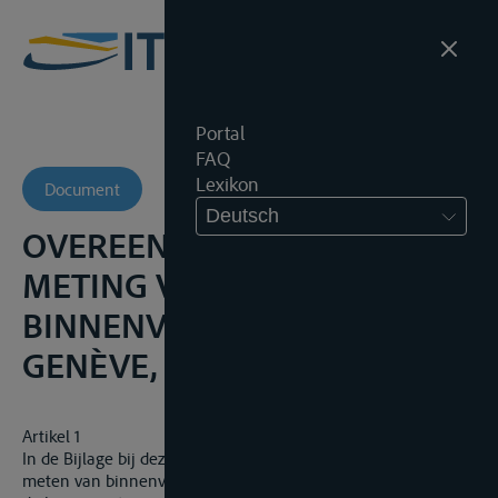
Portal
FAQ
Lexikon
Document
Deutsch
OVEREENKOMST NOPENS DE
METING VAN
BINNENVAARTUIGEN,
GENÈVE, 15 FEBRUARI 1966
Artikel 1
In de Bijlage bij deze Overeenkomst wordt het doel van het
meten van binnenvaartuigen en van andere bij de vaart op