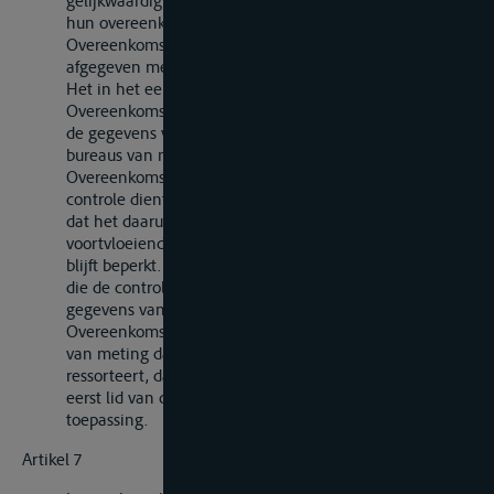
gelijkwaardig aan de door deze Partijen op grond van
hun overeenkomstig de bepalingen van deze
Overeenkomst vastgestelde eigen voorschriften
afgegeven meetbrieven.
Het in het eerste lid van dit artikel bepaalde belet een
Overeenkomstsluitende Partij niet voor eigen rekening
de gegevens van meetbrieven afgegeven door de
bureaus van meting van een andere
Overeenkomstsluitende Partij te doen controleren; deze
controle dient evenwel op zodanige wijze te geschieden
dat het daaruit voor de exploitatie van het vaartuig
voortvloeiend ongerief tot het strikt onvermijdelijke
blijft beperkt. Indien de Overeenkomstsluitende Partij
die de controle laat verrichten onjuistheden in de
gegevens van de meetbrief aantreft, stelt zij de
Overeenkomstsluitende Partij waaronder het bureau
van meting dat de meetbrief heeft afgegeven
ressorteert, daarvan in kennis; het bepaalde in het
eerst lid van dit artikel is op deze gegevens niet van
toepassing.
Artikel 7