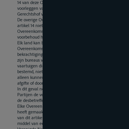
14 van deze Overeenkomst met betrekking tot het
voorleggen van geschillen aan het Internationale
Gerechtshof voor zichzelf niet als bindend beschouwt.
De overige Overeenkomstsluitende Partijen zijn door
artikel 14 niet gebonden ten opzichte van een
Overeenkomstsluitende Partij die een zodanig
voorbehoud heeft gemaakt.
Elk land kan bij de ondertekening van deze
Overeenkomst of de nederlegging van zijn akte van
bekrachtiging of van toetreding verklaren dat de door
zijn bureaus van meting afgegeven meetbrieven voor
vaartuigen die voor het vervoer van goederen zijn
bestemd, niet kunnen worden verlengd, of dat deze
alleen kunnen worden verlengd door het bureau van
afgifte of door een van zijn eigen bureaus van meting.
In dit geval nemen de andere Overeenkomstsluitende
Partijen de verplichting op zich de geldigheidsduur van
de desbetreffende meetbrieven niet te verlengen.
Elke Overeenkomstsluitende Partij die een voorbehoud
heeft gemaakt overeenkomstig het eerste en tweede lid
van dit artikel kan dit te allen tijde intrekken door
middel van een aan de Secretaris-Generaal van de