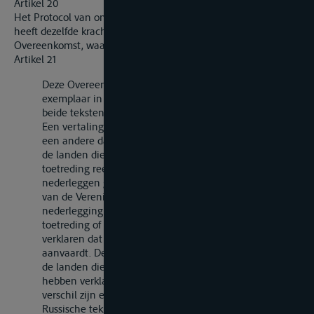
Artikel 20
Het Protocol van ondertekening van deze Overeenkomst
heeft dezelfde kracht, geldigheid en duur als de
Overeenkomst, waarvan het een integrerend deel uitmaakt.
Artikel 21
Deze Overeenkomst is opgesteld in een enkel
exemplaar in de Franse en de Russische taal, zijnde
beide teksten gelijkelijk gezaghebbend.
Een vertaling van de tekst van deze Overeenkomst in
een andere dan de Franse of de Russische taal kan door
de landen die hun akten van bekrachtiging of
toetreding reeds hebben nedergelegd of zullen
nederleggen gezamenlijk aan de Secretaris-Generaal
van de Verenigde Naties worden toegezonden. Bij de
nederlegging van zijn akte van bekrachtiging of
toetreding of op ieder later tijdstip kan een land
verklaren dat het een reeds nedergelegde vertaling
aanvaardt. De vertaling geldt als officiële vertaling voor
de landen die een vertaling hebben nedergelegd of
hebben verklaard deze te aanvaarden; in geval van
verschil zijn echter uitsluitend de Franse en de
Russische tekst gezaghebbend.