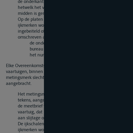
de onderkant gelijk is met het vlak van inzinking tot
hetwelk het vaartuig is gemeten en waarvan het
midden is gemerkt door een verticale lijn.
Op de platen die de ijkmerken vormen of bij de andere
ijkmerken wordt, in duidelijke tekens, een metingsmerk
ingebeiteld of gecenterd, bestaande uit de hierna
omschreven aanduidingen:
de onderscheidingsletters of -nummers van het
bureau dat de meetbrief uitgeeft;
het nummer van de meetbrief.
Elke Overeenkomstsluitende Partij kan echter voor de
vaartuigen, binnen zijn gebied gemeten, voorschrijven dat dit
metingsmerk slechts op één paar ijkmerken wordt
aangebracht.
Het metingsmerk wordt eveneens, in onuitwisbare
tekens, aangebracht op een duidelijk waarneembare in
de meetbrief vermelde plaats op een vast deel van het
vaartuig, dat beschermd is tegen schokken en weinig
aan slijtage onderhevig is.
De ijkschalen kunnen op de romp recht onder de
ijkmerken worden aangebracht; indien men deze