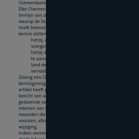
Overeenkomst bedoelde landen.
Elke Overeenkomstsluitende Partij kan, binnen een
termijn van zes maanden te rekenen van de datum
waarop de Secretaris-Generaal het voorstel tot wijziging
heeft bekend gemaakt, de Secretaris-Generaal ervan in
kennis stellen
hetzij, dat zij bezwaar maakt tegen de
voorgestelde wijziging;
hetzij dat, hoewel zij voornemens is het voorstel
te aanvaarden, de voorwaarden waaraan in haar
land de aanvaarding is gebonden, nog niet zijn
vervuld.
Zolang een Overeenkomstsluitende Partij, die de
kennisgeving bedoeld in het tweede lid, onder
b
van dit
artikel heeft gedaan, de Secretaris-Generaal nog geen
bericht van aanvaarding heeft gezonden, kan zij
gedurende een termijn van negen maanden, te
rekenen van het tijdstip waarop de termijn van zes
maanden die voor het doen van de kennisgeving is
voorzien, afloopt, bezwaar maken tegen de voorgestelde
wijziging.
Indien overeenkomstig het bepaalde in het tweede en