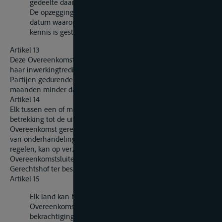
gedeelte daarvan.
De opzegging wordt van kracht twaalf maanden na de
datum waarop de Secretaris-Generaal daarvan in
kennis is gesteld.
Artikel 13
Deze Overeenkomst houdt op van kracht te zijn indien, na
haar inwerkingtreding, het aantal Overeenkomstsluitende
Partijen gedurende een tijdvak van twaalf achtereenvolgende
maanden minder dan vijf bedraagt.
Artikel 14
Elk tussen een of meer Overeenkomstsluitende Partijen met
betrekking tot de uitlegging of de toepassing van deze
Overeenkomst gerezen geschil dat Partijen niet door middel
van onderhandelingen of op andere wijze hebben kunnen
regelen, kan op verzoek van een der betrokken
Overeenkomstsluitende Partijen aan het Internationale
Gerechtshof ter beslissing worden voorgelegd.
Artikel 15
Elk land kan bij de ondertekening van deze
Overeenkomst of bij de nederlegging van zijn akte van
bekrachtiging of van toetreding verklaren dat het artikel