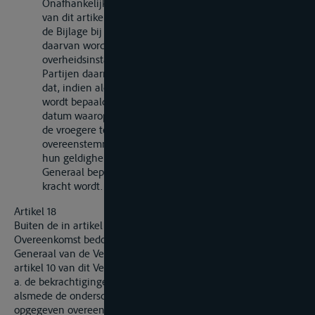
Onafhankelijk van de in het eerste tot en met zesde lid
van dit artikel voorziene wijzigingsprocedure, kunnen
de Bijlage bij deze Overeenkomst en de aanhangsels
daarvan worden gewijzigd als de bevoegde
overheidsinstanties van de Overeenkomstsluitende
Partijen daarmede instemmen, doch op voorwaarde
dat, indien aldus Aanhangsel 1 wordt gewijzigd, daarbij
wordt bepaald dat meetbrieven afgegeven voor de
datum waarop de wijziging van kracht wordt en die met
de vroegere tekst van Aanhangsel 1 in
overeenstemming zijn, gedurende een overgangstijdvak
hun geldigheid zullen behouden. De Secretaris-
Generaal bepaalt de datum waarop de wijziging van
kracht wordt.
Artikel 18
Buiten de in artikel 16 en 17 en in artikel 21, lid 2, van deze
Overeenkomst bedoelde kennisgevingen, stelt de Secretaris-
Generaal van de Verenigde Naties de in het eerste lid van
artikel 10 van dit Verdrag bedoelde landen in kennis van:
a. de bekrachtigingen en toetredingen krachtens artikel 10,
alsmede de onderscheidingsletters of -lettergroepen die zijn
opgegeven overeenkomstig het bepaalde in artikel 10, lid 5,