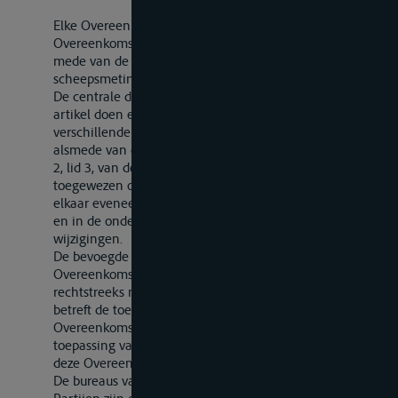
Elke Overeenkomstsluitende Partij deelt de andere
Overeenkomstsluitende Partijen de naam en het adres
mede van de centrale dienst(en), die op het gebied der
scheepsmeting bevoegd is (zijn).
De centrale diensten bedoeld in het eerste lid van dit
artikel doen elkaar een lijst toekomen van de
verschillende bureaus van meting binnen het ressort
alsmede van de overeenkomstig het bepaalde in artikel
2, lid 3, van deze Overeenkomst aan die bureaus
toegewezen onderscheidingsletters of -cijfers; zij geven
elkaar eveneens kennis van de eventueel in deze lijsten
en in de onderscheidingsletters of -cijfers aangebrachte
wijzigingen.
De bevoegde centrale diensten van de
Overeenkomstsluitende Partijen zijn bevoegd
rechtstreeks met elkaar in verbinding te treden wat
betreft de toepassing van artikel 2, lid 2, van deze
Overeenkomst, de toepassing van dit artikel en de
toepassing van de artikelen 10 en 11 van de Bijlage bij
deze Overeenkomst.
De bureaus van meting van de Overeenkomstsluitende