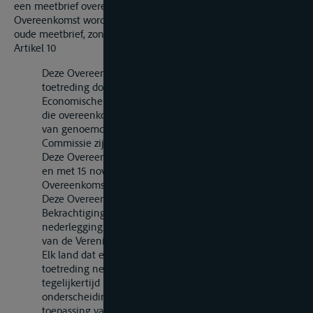
een meetbrief overeenkomstig de bepalingen van deze
Overeenkomst worden afgegeven tegen overlegging van de
oude meetbrief, zonder dat hermeting is vereist.
Artikel 10
Deze Overeenkomst staat open voor ondertekening of
toetreding door de landen die lid zijn van de
Economische Commissie voor Europa en door de landen
die overeenkomstig het achtste lid van het mandaat
van genoemde Commissie als raadgevend lid tot de
Commissie zijn toegelaten.
Deze Overeenkomst staat open voor ondertekening tot
en met 15 november 1966. Na deze datum staat de
Overeenkomst open voor toetreding.
Deze Overeenkomst dient te worden bekrachtigd.
Bekrachtiging of toetreding geschiedt door
nederlegging van een akte bij de Secretaris-Generaal
van de Verenigde Naties.
Elk land dat een akte van bekrachtiging of van
toetreding nederlegt dient de Secretaris-Generaal
tegelijkertijd mede te delen welke
onderscheidingsletter of -lettergroep het voor de
toepassing van artikel 2, lid 3, van deze Overeenkomst