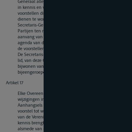
Generaal alle Overeenkomstsluitende Partijen hiervan
in kennis en verzoekt hun binnen drie maanden de
voorstellen die naar hun oordeel door de conferentie
dienen te worden behandeld in te zenden. De
Secretaris-Generaal stelt alle Overeenkomstsluitende
Partijen ten minste drie maanden voor de datum van
aanvang van de conferentie in kennis van de voorlopige
agenda van de conferentie, alsmede van de inhoud van
de voorstellen.
De Secretaris-Generaal nodigt alle in artikel 10, eerste
lid, van deze Overeenkomst bedoelde landen uit tot het
bijwonen van de overeenkomstig dit artikel
bijeengeroepen conferenties.
Artikel 17
Elke Overeenkomstsluitende Partij kan een of meer
wijzigingen in de Bijlage bij deze Overeenkomst of in de
Aanhangsels daarvan voorstellen. De tekst van elk
voorstel tot wijziging wordt aan de Secretaris-Generaal
van de Verenigde Naties toegezonden, die deze ter
kennis brengt van alle Overeenkomstsluitende Partijen,
alsmede van de in artikel 10, eerste lid, van deze