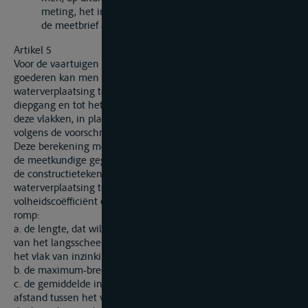
meting, het invullen van de tabellen van rubriek 33 in
de meetbrief achterwege laten.
Artikel 5
Voor de vaartuigen die niet bestemd zijn voor het vervoer van
goederen kan men zich beperken tot het berekenen van de
waterverplaatsing tot het vlak van de grootste toegelaten
diepgang en tot het vlak van ledige inzinking of tot één van
deze vlakken, in plaats van het uitvoeren van een meting
volgens de voorschriften van artikel 4 van deze Bijlage.
Deze berekening moet worden uitgevoerd hetzij op basis van
de meetkundige gegevens, verkregen aan het schip zelf of van
de constructietekeningen, hetzij door voor de
waterverplaatsing te nemen het produkt van de
volheidscoëfficiënt en de drie volgende afmetingen van de
romp:
a. de lengte, dat wil zeggen de afstand tussen de snijpunten
van het langsscheepse middenvlak met de kromme lijn die
het vlak van inzinking begrenst;
b. de maximum-breedte in het vlak van inzinking;
c. de gemiddelde inzinking, dat wil zeggen de verticale
afstand tussen het vlak van inzinking en het laagste punt van