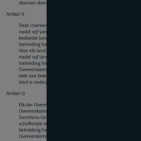
daarvan door de Secretaris-Generaal van kracht
Artikel 11
Deze Overeenkomst treedt in werking twaalf maanden
nadat vijf van de in het eerste lid van artikel 10
bedoelde landen hun akte van bekrachtiging of van
toetreding hebben nedergelegd.
Voor elk land dat het bekrachtigt of ertoe toetreedt
nadat vijf landen hun akte van bekrachtiging of van
toetreding hebben nedergelegd, treedt deze
Overeenkomst in werking twaalf maanden nadat de
akte van bekrachtiging of toetreding van het betrokken
land is nedergelegd.
Artikel 12
Elk der Overeenkomstsluitende Partijen kan deze
Overeenkomst opzeggen door middel van een aan de
Secretaris-Generaal van de Verenigde Naties gerichte
schriftelijke kennisgeving. Deze opzegging kan
betrekking hebben op het gehele grondgebied van de
Overeenkomstsluitende Partij, of slechts op een