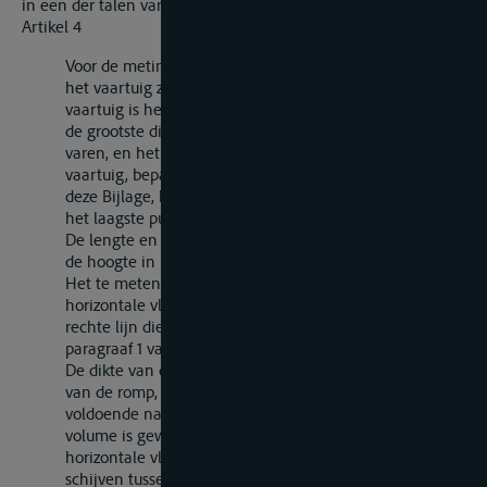
in een der talen van het land van uitgifte.
Artikel 4
Voor de meting van een vaartuig worden de maten aan
het vaartuig zelf gemeten. Het te meten deel van het
vaartuig is het deel dat begrepen is tussen het vlak van
de grootste diepgang, tot welke het vaartuig zal kunnen
varen, en hetzij het vlak van inzinking van het ledige
vaartuig, bepaald volgens paragraaf 1 van artikel 7 van
deze Bijlage, hetzij het horizontale vlak, gaande door
het laagste punt van de romp van het vaartuig.
De lengte en breedte worden in centimeters uitgevoerd,
de hoogte in millimeters.
Het te meten deel van het vaartuig wordt door
horizontale vlakken of door vlakken, gaande door een
rechte lijn die de snijlijn van de vlakken, bedoeld in
paragraaf 1 van dit artikel, vormt, verdeeld in schijven.
De dikte van de schijven moet, in verband met de vorm
van de romp, op zodanige wijze worden gekozen, dat
voldoende nauwkeurigheid bij de berekening van het
volume is gewaarborgd; de afstand tussen de
horizontale vlakken of de gemiddelde dikte van de
schijven tussen de elkaar snijdende vlakken moet, voor