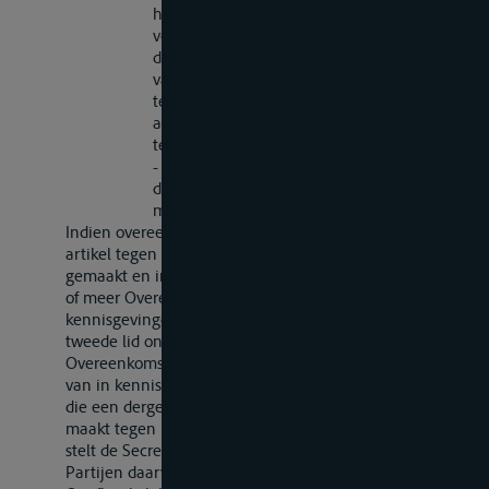
hebben gesteld dat zij instemmen met het
voorstel tot wijziging, met dien verstande
dat deze datum wordt gesteld op het einde
van de in lid 2 van dit artikel bedoelde
termijn van zes maanden, als alle
aanvaardingen voor het aflopen van die
termijn waren medegedeeld;
- het tijdstip waarop de in het derde lid van
dit artikel bedoelde termijn van negen
maanden afloopt.
Indien overeenkomstig het tweede lid onder
a
van dit
artikel tegen het voorstel tot wijziging bezwaar wordt
gemaakt en indien aan de Secretaris-Generaal door een
of meer Overeenkomstsluitende Partijen
kennisgevingen zijn gedaan overeenkomstig het
tweede lid onder
b
, stelt deze alle
Overeenkomstsluitende Partijen er zo spoedig mogelijk
van in kennis. Indien de Overeenkomstsluitende Partij
die een dergelijke kennisgeving heeft gedaan bezwaar
maakt tegen het voorstel tot wijziging of het aanvaardt,
stelt de Secretaris-Generaal alle Overeenkomstsluitende
Partijen daarvan vervolgens in kennis.