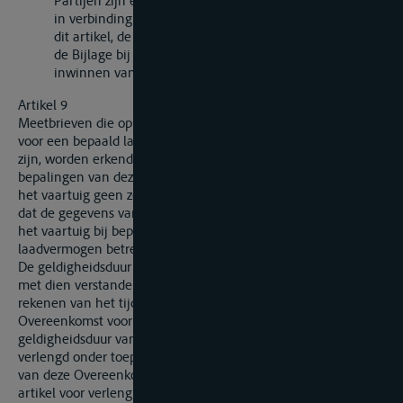
Partijen zijn eveneens bevoegd rechtstreeks met elkaar
in verbinding te treden wat betreft de toepassing van
dit artikel, de toepassing van de artikelen 10 en 11 van
de Bijlage bij deze Overeenkomst, alsmede voor het
inwinnen van dringende inlichtingen.
Artikel 9
Meetbrieven die op het tijdstip waarop deze Overeenkomst
voor een bepaald land in werking treedt, in dat land geldig
zijn, worden erkend als meetbrieven overeenkomstig de
bepalingen van deze Overeenkomst, onder voorbehoud dat
het vaartuig geen zodanige veranderingen heeft ondergaan
dat de gegevens van de meetbrief de waterverplaatsing van
het vaartuig bij bepaalde inzinkingen of het maximale
laadvermogen betreffende niet juist meer zijn.
De geldigheidsduur van deze meetbrieven blijft onveranderd,
met dien verstande dat deze een termijn van tien jaar, te
rekenen van het tijdstip van inwerkingtreding van deze
Overeenkomst voor dat land, niet mag overschrijden. De
geldigheidsduur van deze meetbrieven kan niet worden
verlengd onder toepassing van de bepalingen van artikel 5
van deze Overeenkomst; indien echter aan de in genoemd
artikel voor verlenging gestelde voorwaarden is voldaan, kan