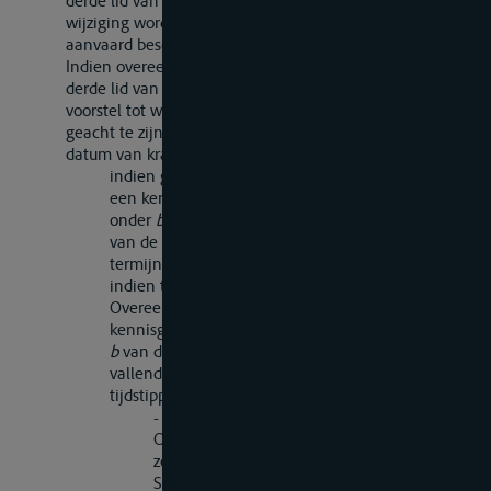
derde lid van dit artikel bezwaar tegen het voorstel tot
wijziging wordt gemaakt, wordt de wijziging als niet
aanvaard beschouwd en wordt zij niet van kracht.
Indien overeenkomstig het bepaalde in het tweede en
derde lid van dit artikel geen bezwaar tegen het
voorstel tot wijziging wordt gemaakt, wordt de wijziging
geacht te zijn aanvaard en wordt zij op de volgende
datum van kracht:
indien geen der Overeenkomstsluitende Partijen
een kennisgeving als bedoeld in het tweede lid,
onder
b
van dit artikel, heeft gedaan, na afloop
van de in het tweede lid van dit artikel bedoelde
termijn;
indien ten minste een der
Overeenkomstsluitende Partijen een
kennisgeving als bedoeld in het tweede lid, onder
b
van dit artikel heeft gedaan, op het eerst
vallende van de beide hierna genoemde
tijdstippen:
- de datum waarop alle
Overeenkomstsluitende Partijen die een
zodanige kennisgeving nebben gedaan de
Secretaris-Generaal ervan in kennis