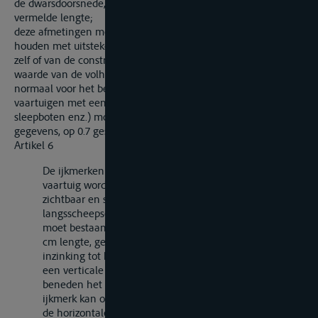
de dwarsdoorsnede, gelegen op het midden van de onder
a
vermelde lengte;
deze afmetingen moeten worden bepaald, zonder rekening te
houden met uitstekende delen van de romp, aan het vaartuig
zelf of van de constructietekeningen, waarbij de aangenomen
waarde van de volheidscoëfficiënt zodanig moet zijn als
normaal voor het betreffende type vaartuig geldt; voor de
vaartuigen met een scherpe vorm (passagiersschepen,
sleepboten enz.) moet deze waarde, bij gebrek aan andere
gegevens, op 0.7 gesteld worden.
Artikel 6
De ijkmerken moeten in paren op de zijden van het
vaartuig worden aangebracht; zij dienen duidelijk
zichtbaar en symmetrisch ten opzichte van het
langsscheepse middenvlak te zijn geplaatst. Ieder merk
moet bestaan uit een horizontale lijn van ten minste 30
cm lengte, geplaatst ter hoogte van het vlak van
inzinking tot hetwelk het vaartuig is gemeten en uit
een verticale lijn van 20 cm lengte, geplaatst loodrecht
beneden het midden van de horizontale lijn; het
ijkmerk kan ook aangevuld worden met lijnen die met
de horizontale lijn een rechthoek vormen, waarvan dan