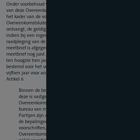
Onder voorbehoud van het bepaalde in artikel 15, tweede lid,
van deze Overeenkomst kan elk bureau van meting binnen
het kader van de voorschriften die het van de
Overeenkomstsluitende Partij waaronder het ressorteert
ontvangt, de geldigheidsduur van een meetbrief verlengen
indien bij een ingesteld onderzoek en, zo nodig, na
raadpleging van de staat van meting op grond waarvan de
meetbrief is afgegeven, blijkt dat de gegevens van de
meetbrief nog juist zijn. De geldigheidsduur kan telkens voor
ten hoogste tien jaar worden verlengd voor vaartuigen
bestemd voor het vervoer van goederen en voor ten hoogste
vijftien jaar voor andere vaartuigen.
Artikel 6
Binnen de begrenzing van hun geldigheidsduur zoals
deze is vastgesteld in artikel 4 en 5 van deze
Overeenkomst, worden meetbrieven, die door een
bureau van meting van een der Overeenkomstsluitende
Partijen zijn afgegeven op grond van overeenkomstig
de bepalingen van deze Overeenkomst vastgestelde
voorschriften, door de autoriteiten van de andere
Overeenkomstsluitende Partijen erkend als