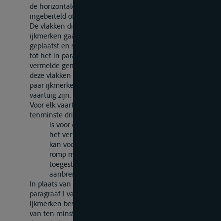
de horizontale lijn de onderzijde is. De lijnen worden
ingebeiteld of gecenterd.
De vlakken die door de verticale lijnen van de
ijkmerken gaan, moeten op gelijke afstand uit elkaar
geplaatst en symmetrisch verdeeld zijn met betrekking
tot het in paragraaf 4 van artikel 4 van deze Bijlage
vermelde gemiddelde zwaartepunt. De afstand tussen
deze vlakken moet voor een vaartuig, voorzien van n
paar ijkmerken, ongeveer l/n van de lengte van het
vaartuig zijn.
Voor elk vaartuig is het aantal paren ijkmerken
tenminste drie. Evenwel
is voor de vaartuigen die niet bestemd zijn voor
het vervoer van goederen één paar voldoende;
kan voor de vaartuigen waarvan de lengte van de
romp minder dan 40 m bedraagt worden
toegestaan dat men slechts twee paar merken
aanbrengt.
In plaats van te zijn uitgevoerd op de wijze als in
paragraaf 1 van dit artikel is omschreven, kunnen de
ijkmerken bestaan uit een duurzaam bevestigde plaat
van ten minste 30 cm lengte en 4 cm hoogte, waarvan