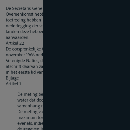
De Secretaris-Generaal stelt alle landen die deze
Overeenkomst hebben ondertekend of een akte van
toetreding hebben nedergelegd, in kennis van de
nederlegging der vertalingen en deelt hun mede welke
landen deze hebben nedergelegd of hebben verklaard deze te
aanvaarden.
Artikel 22
De oorspronkelijke tekst van deze Overeenkomst wordt na 15
november 1966 nedergelegd bij de Secretaris-Generaal van de
Verenigde Naties, die een voor eensluidend gewaarmerkt
afschrift daarvan zal toezenden aan elk der landen, bedoeld
in het eerste lid van artikel 10 van deze Overeenkomst.
Bijlage
Artikel 1
De meting bestaat in het vaststellen van het volume
water dat door een vaartuig wordt verplaatst in
samenhang met zijn inzinking.
De meting van een vaartuig heeft ten doel de
maximum toelaatbare verplaatsing vast te stellen,
evenals, indien nodig, de verplaatsingen behorend bij
de gegeven lastlijnen. De meting van vaartuigen,