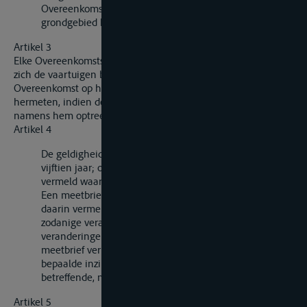
Overeenkomstsluitende Partij aanduidt(duiden) op wier
grondgebied het bureau is gevestigd.
Artikel 3
Elke Overeenkomstsluitende Partij neemt de verplichting op
zich de vaartuigen bedoeld in artikel 1 van deze
Overeenkomst op haar grondgebied te doen meten of
hermeten, indien de eigenaar van het vaartuig of degene die
namens hem optreedt daarom verzoekt.
Artikel 4
De geldigheidsduur van een meetbrief is ten hoogste
vijftien jaar; op iedere meetbrief staat de datum
vermeld waarop hij vervalt.
Een meetbrief verliest zijn geldigheid, ongeacht de
daarin vermelde vervaldatum, indien het vaartuig
zodanige veranderingen ondergaat (herstellingen,
veranderingen, blijvende beschadigingen) dat de in de
meetbrief vermelde gegevens, de waterverplaatsing bij
bepaalde inzinkingen of het maximale laadvermogen
betreffende, niet juist meer zijn.
Artikel 5