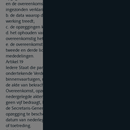
en de overeenkomstig het bepaalde in artikel 10, lid 6,
ingezonden verklaringen;
b. de data waarop deze Overeenkomst ingevolge artikel 11 in
werking treedt;
c. de opzeggingen krachtens artikel 12;
d. het ophouden van kracht te zijn van deze Overeenkomst
overeenkomstig het bepaalde in artikel 13;
e. de overeenkomstig het bepaalde in artikel 15, eerste,
tweede en derde lid, ontvangen verklaringen en
mededelingen.
Artikel 19
Iedere Staat die partij is bij het op 27 november 1925 te Parijs
ondertekende Verdrag nopens de meting van
binnenvaartuigen, moet dat Verdrag, bij het nederleggen van
de akte van bekrachtiging van of van toetreding tot deze
Overeenkomst, opzeggen. Indien echter alsdan het aantal
nedergelegde akten van bekrachtiging of van toetreding nog
geen vijf bedraagt, kan de belanghebbende Staat desgewenst
de Secretaris-Generaal van de Verenigde Naties verzoeken de
opzegging te beschouwen als officieel te zijn gedaan op de
datum van nederlegging van de vijfde akte van bekrachtiging
of toetreding.