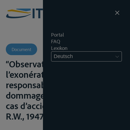
Portal
FAQ
Lexikon
Document
Deutsch
“Observations sur
l’exonération de
responsabilité du batelier pour
dommages à la cargaison en
cas d’accident de navigation »,
R.W., 1947, 609-618