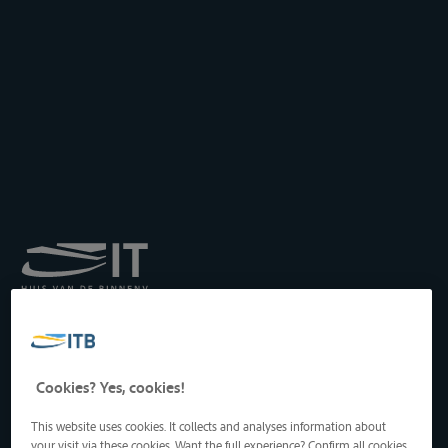
Königliches Institut für
Transport auf der
Binnenwasserstraße
Drukpersstraat 19
Cookies? Yes, cookies!
1000 Brüssel, Belgien
Tel
: +32 2 217 09 67
This website uses cookies. It collects and analyses information about
http://www.itb-info.be
your visit via these cookies. Want the full experience? Confirm all cookies