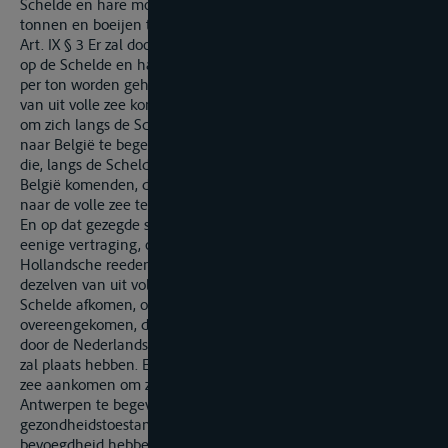
Schelde en hare monden te behouden, en daar de noodige
tonnen en boeijen te plaatsen en te onderhouden.
Art. IX § 3 Er zal door de Nederlandsche Regering op de vaart
op de Schelde en hare monden een eenmalig regt van f 1.50
per ton worden geheven, te weten f 1.12 van de schepen die,
van uit volle zee komende, de Wester-Schelde zullen opvaren,
om zich langs de Schelde of door het kanaal van Terneuzen
naar België te begeven; en van f 0.38 per ton van de schepen,
die, langs de Schelde door het kanaal van Terneuzen uit
België komenden, de Wester-Schelde zullen afvaren, om zich
naar de volle zee te begeven.
En op dat gezegde schepen niet aan eenig onderzoek, noch
eenige vertraging, of eenigerhande hindernis op de
Hollandsche reeden onderworpen kunnen worden, het zij
dezelven van uit volle zee de Schelde opvaren, het zij, zij de
Schelde afkomen, om zich naar de volle zee te begeven, zoo is
overeengekomen, dat de heffing van het bovengemelde regt
door de Nederlandsche agenten te Antwerpen en Terneuzen
zal plaats hebben. Even zoo zullen de schepen, die uit de volle
zee aankomen om zich langs de Wester-Schelde naar
Antwerpen te begeven, en van, met betrekking tot den
gezondheidstoestand, verdachte plaatsen komen, de
bevoegdheid hebben, om vergezeld van een