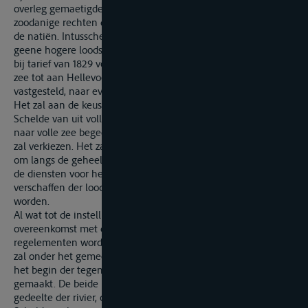
overleg gemaetigde loodsrechten worden bepaald, en zullen
zoodanige rechten dezelfde zyn voor de vaertuygen van alle
de natiën. Intusschen en tot vaststelling dier regten zullen
geene hogere loodsgelden kunnen worden geheven, dan die
bij tarief van 1829 voor de monden van de Maas, van de volle
zee tot aan Hellevoet en Hellevoet tot aan Rotterdam zijn
vastgesteld, naar evenredigheid van de afstanden.
Het zal aan de keus van elk schip staan, dat zich langs de
Schelde van uit volle zee begeeft naar België, of van België
naar volle zee begeeft, om zoodanige loods te nemen, als het
zal verkiezen. Het zal dien volgens aan beide landen vrijstaan,
om langs de geheelen loop der Schelde en aan haren mond,
de diensten voor het loodswezen te vestigen, die voor het
verschaffen der loodsen noodzakelijk zullen geoordeeld
worden.
Al wat tot de instellingen betrekking heeft, zal bij het, in
overeenkomst met de hierachter volgend 6 vast te stellen
regelementen worden bepaald. De dienst dezer instellingen
zal onder het gemeenschappelijk toezigt staan, waarvan in
het begin der tegenwoordige paragraaph, melding is
gemaakt. De beide Regeringen verbinden zich, ieder voor het
gedeelte der rivier, om de bevaarbare zeegaten van de