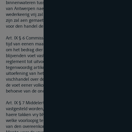
binnenwa­teren tusschen de Schelde en den Rhijn, om zich
van Antwerpen naer den Rhijn te begee­ven, en omge­keerd,
wederkee­rig vrij zal blijven, en dat dezel­ve slechts onderhevig
zijn zal aen gemae­tigde rechten, welke dezelfde zullen zijn
voor den handel der beyde lan­den.
Art. IX § 6 Commissarissen van wederzijden zullen binnen den
tijd van eenen maand te Antwerpen bijeenkomen, zoo wel
om het bedrag dier tolgelden bepaaldelijk en op eenen
blijvenden voet vast te stellen, als om nopens een algemeen
reglement tot uitvoering der beschikkingen van het
tegenwoordig artikel overeen te komen, en om daarin de
uitoefening van het regt der visscherij, en van den
vischhandel over de geheele uitgestrektheid der Schelde, op
de voet eener volkomene wederkeerigheid en gelijkheid ten
behoeve van de onderdanen der beide landen, te begrijpen.
Art. IX § 7 Middelertyd, en tot dat het gezeyd reglement
vastgesteld worden, zal de scheepvaert op de Maes en op
haere takken vry blyven voor den handel der beyde landen,
welke voorloopig te dien opzigte de tarieven zullen gebruyken
van den overeenkomst geteekend den 31 maert 1831, te