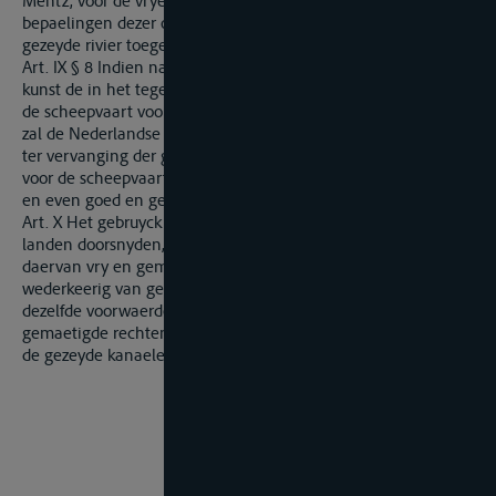
Mentz, voor de vrye Rhynvaert, mitsga­ders de andere
bepaelingen dezer overeenkomst in zoo verre dezelve tot de
gezeyde rivier toegepast zullen kunnen worden.
Art. IX § 8 Indien natuurlijke gebeur­tenis­sen of werken van
kunst de in het tegenwoordig artikel aange­wezen wegen voor
de scheepvaart voor het vervolg onbruik­baar mogen maken,
zal de Nederlandse Rege­ring aan de Belgische scheep­vaart
ter vervanging der gezegde onbruikbaar geworden wegen
voor de scheepvaart, andere zodani­ge wegen die even veilig
en even goed en gemakkelijk zijn, aanwijzen.
Art. X Het gebruyck der vaerten welke te gelyk de beyde
landen doorsny­den, zal by voorduering voor de ingezeten
daer­van vry en gemeen zyn. Het is de bedoeling dat zy er
wederkee­rig van gebruyck zullen kunnen maeken, en op
dezelfde voor­waerden, en dat er van weerskanten slechts
gemae­tigde rechten zullen worden geheven van de vaert op
de gezeyde kanaelen.