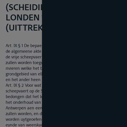
(SCHEIDINGSVERDRAG),
LONDEN 19 APRIL 1839
(UITTREKSEL)
Art. IX § 1 De be­paelingen der art. 108 tot 117 inge­sloten, van
de algemeene akte van het congres van Weenen, betrekkelyk
de vrije scheep­vaert op de stroomen en bevaerbare rivieren,
zullen worden toegepast op de stroomen en bevaerbare
rivieren welke het belgisch grondgebied en het hollandsch
grondgebied van elkan­der scheyden of gelyke­lyk door het een
en het ander heen loopen.
Art. IX § 2 Voor wat byzonderlyk betrekking heeft tot de
scheepvaert op de Schelde en tot haere monden, word er
bedongen dat het loodswezen en de betonning mitsgaders
het onderhoud van de zeegaten der Schelde beneden
Antwerpen aen een gemeenschappelijk toezigt onderworpen
zullen worden, en dat zodanig gemeenschappelijk toezigt zal
worden uytgeoefend door de zorg van kommissarissen ten
eynde van weerskanten benoemd. Er zullen met gemeen