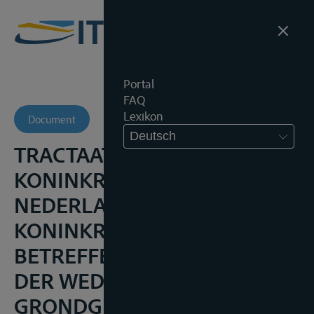
Portal
FAQ
Lexikon
Document
Deutsch
TRACTAAT TUSSEN HET
KONINKRIJK DER
NEDERLANDEN EN HET
KONINKRIJK BELGIË
BETREFFENDE DE SCHEIDING
DER WEDERZIJDSE
GRONDGEBIEDEN