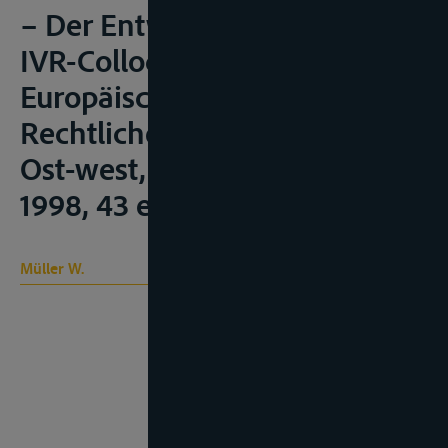
– Der Entwurf der CMNI” in
IVR-Colloquium 1997 –
Europäische Binnenschiffahrt:
Rechtliche Harmonisierung in
Ost-west, Rotterdam, IVR,
1998, 43 e.v.;
Müller W.