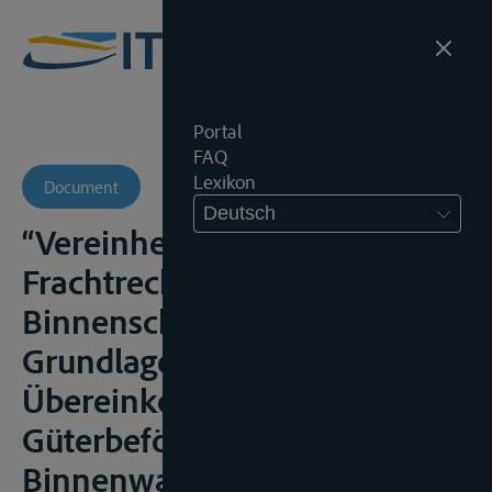
Portal
FAQ
Lexikon
Document
Deutsch
“Vereinheitlichung des
Frachtrechts für die
Binnenschiffahrt auf der
Grundlage des Entwurfs des
Übereinkommens über die
Güterbeförderung auf
Binnenwasserstrassen (CMNI)