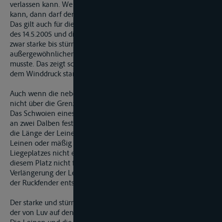
verlassen kann. Wenn dieser Zustand nicht erreicht werden
kann, dann darf der Liegeplatz nicht verwendet werden.
Das gilt auch für die Wetterverhältnisse für den Nachmittag
des 14.5.2005 und die Nacht vom 14./15.5.2005. Es herrschten
zwar starke bis stürmische Windverhältnisse, aber keine so
außergewöhnlichen, dass man nicht mit ihnen rechnen
musste. Das zeigt schon die Tatsache, dass die Festmacher
dem Winddruck standhielten und nicht brachen.
Auch wenn die neben der liegende auf sie drückte, hätte sie
nicht über die Grenzen ihres Liegeplatzes schwoien dürfen.
Das Schwoien eines mit zwei Vorleinen und zwei Achterleinen
an zwei Dalben festgemachten Bootes wird wesentlich durch
die Länge der Leinen bestimmt. Wenn die bei dicht geholten
Leinen oder mäßig lose gesetzten Leinen die Grenzen ihres
Liegeplatzes nicht einhalten konnte, dann hätte sie an
diesem Platz nicht festmachen dürfen. Die geringe
Verlängerung der Leinen, die zeitweise durch das Nachgeben
der Ruckfender entsteht, ist dabei einzukalkulieren.
Der starke und stürmische Wind und das eventuelle Drucken
der von Luv auf den Rumpf der ändert an dieser Pflicht nichts.