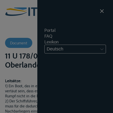
Portal
FAQ
Lexikon
Document
Deutsch
11 U 178/08 BSch -
Oberlandesgericht (-)
Leitsätze:
1) Ein Boot, das in einer Stegbox festgemacht ist, muss so
vertäut sein, dass es auch bei stürmischen Winden mit dem
Rumpf nicht in die Nachbarbox schwoit.
2) Der Schiffsführer, der diesen Anforderungen nicht genügt,
muss für die dadurch verursachte Beschädigung des
Nachbarliegers einstehen.