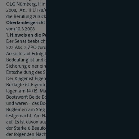
OLG Nürnberg, Hinweis nach § 522 Abs. 2 ZPO vom 10. März
2008, Az.: 11 U 178/08 BSch (auf Grund des Hinweises wurde
die Berufung zurückgenommen)
Oberlandesgericht Nürnberg
vom 10.3.2008
1. Hinweis an die Parteien:
Der Senat beabsichtigt, die Berufung des Beklagten gemäß §
522 Abs. 2 ZPO zurückzuweisen, weil die Berufung keine
Aussicht auf Erfolg hat, die Sache nicht von grundsätzlicher
Bedeutung ist und die Fortbildung des Rechts oder die
Sicherung einer einheitlichen Rechtsprechung eine
Entscheidung des Senats nicht erfordert.
Der Kläger ist Eigentümer des Segelbootes vom Typ und der
Beklagte ist Eigentümer des Segelbootes vom Typ Beide Boote
lagen am 14./15. Mai 2005 vertäut an der Steganlage der
Bootswerft Beide Boote lagen in Stegboxen nebeneinander
und waren - das Boot des Beklagten durch diesen - mit zwei
Bugleinen am Steg und zwei Achterleinen an Dalben
festgemacht. Am Nachmittag des 14. Mai 2005 kam Starkwind
auf. Es ist davon auszugehen, dass sehr wahrscheinlich Böen
der Stärke 8 Beaufort aus Nordwest erreicht wurden und in
der folgenden Nacht Böen, die noch Windstärke 6 Beaufort