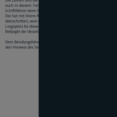
Die Leinen und die eingebundenen Ruckfender erreichen
auch in diesem. Fall eine maximale Länge. Diese hat der
Schiffsführer beim Festmachen seines Schiffes zu bedenken.
Die hat mit ihrem Rumpf die Grenzen ihres Liegeplatzes
überschritten, weil die Leinen zu lang waren oder der
Liegeplatz für dieses Boot ungeeignet war. Für beides trägt der
Beklagte die Verantwortung.
Dem Berufungsführer wird Gelegenheit zur Stellungnahme auf
den Hinweis des Senats bis 10. April 2008 gegeben.