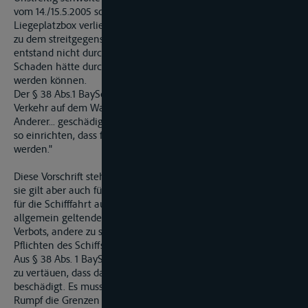
vom 14./15.5.2005 so stark nach Lee, dass sie die Grenzen ihrer
Liegeplatzbox verließ und mit der kollidierte. Dadurch kam es
zu dem streitgegenständlichen Schaden. Der Schaden
entstand nicht durch ein schicksalhaftes Ereignis. Dem
Schaden hätte durch vorausschauendes Handeln vorgebeugt
werden können.
Der § 38 Abs.1 BaySchO verlangt von jedem „Teilnehmer am
Verkehr auf dem Wasser, sich so zu verhalten, dass kein
Anderer... geschädigt ... wird. Er muss sein Verhalten außerdem
so einrichten, dass fremde Fahrzeuge ... nicht beschädigt
werden."
Diese Vorschrift steht zwar unter der Überschrift „Fahrregeln",
sie gilt aber auch für das Festmachen der Schiffe. Denn sie ist
für die Schifffahrt auf bayerischen Gewässern der Ausdruck des
allgemein geltenden Gebots der Rücksichtnahme und des
Verbots, andere zu schädigen. Sie ist eine Konkretisierung der
Pflichten des Schiffsführers im Rahmen des §823 Abs.1 BGB.
Aus § 38 Abs. 1 BaySchO leitet sich die Pflicht ab, ein Schiff so
zu vertäuen, dass das festgemachte Schiff kein anderes
beschädigt. Es muss so festgemacht sein, dass es mit dem
Rumpf die Grenzen des ihm zugewiesenen Liegeplatzes nicht