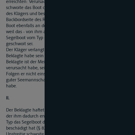
erreichten: Verursacht durch den Wind und die Welle
schwoite das Boot des Beklagten nach Steuerbord in die Box
des Klägers und beschädigte dessen Boot an der
Backbordseite des Rumpfes. Der Beklagte behauptet, dass sein
Boot ebenfalls an der Backbordseite beschädigt worden sei,
weil das - von ihm aus gesehen - in der Backbordbox liegende
Segelboot vom Typ seinerseits in die Box des Beklagten
geschwoit sei.
Der Kläger verlangt Ersatz seiner Schäden. Er trägt vor, der
Beklagte habe sein Boot nicht ordentlich festgemacht. Der
Beklagte ist der Meinung, der Wind, der die Schäden
verursacht habe, sei ein schicksalhaftes Ereignis, für dessen
Folgen er nicht einstehen müsse, da er sein Segelboot nach
guter Seemannschaft ordentlich und richtig festgemacht
habe.
II.
Der Beklagte haftet dem Kläger für den Ersatz des Schadens,
der ihm dadurch entstanden ist, dass dessen Segelboot vom
Typ das Segelboot des Klägers vom Typ am 14/15.5.2005
beschädigt hat (§ 823 Abs. 1 BGB).
Unstreitig schwoite die während des Sturmes in der Nacht