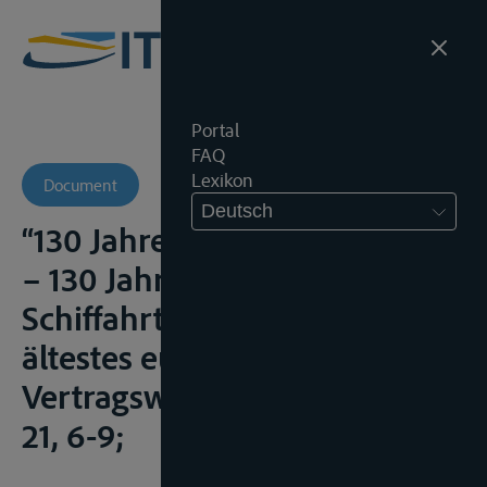
Portal
FAQ
Lexikon
Document
Deutsch
“130 Jahre Mannheimer Akte
– 130 Jahre Freiheit der
Schiffahrt auf dem Rhein:
ältestes europäisches
Vertragswerk”, Z.f.B., 1998, nr.
21, 6-9;