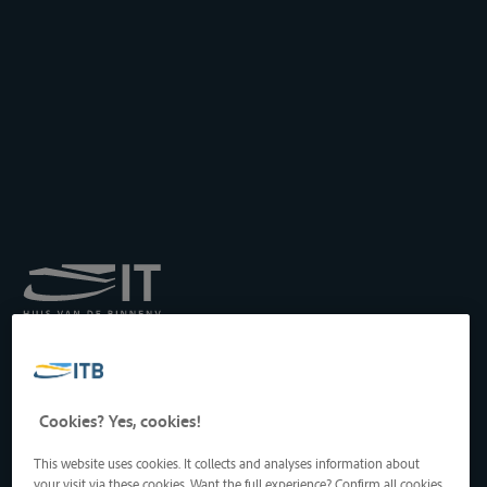
Königliches Institut für
Transport auf der
Binnenwasserstraße
Drukpersstraat 19
Cookies? Yes, cookies!
1000 Brüssel, Belgien
Tel
: +32 2 217 09 67
This website uses cookies. It collects and analyses information about
http://www.itb-info.be
your visit via these cookies. Want the full experience? Confirm all cookies