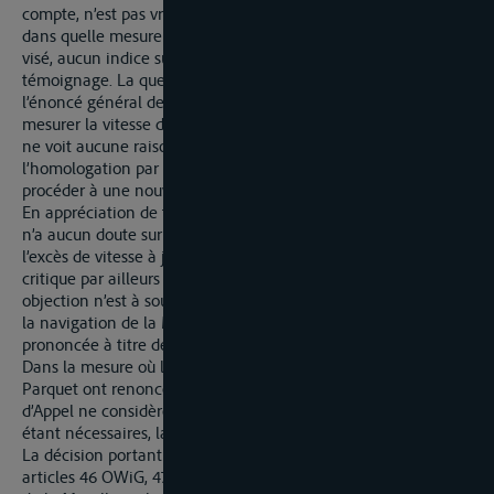
compte, n’est pas vraisemblable, il n’est pas expliqué non plus
dans quelle mesure le policier Monsieur XX pourrait avoir mal
visé, aucun indice sur ce sujet ne se trouve dans son
témoignage. La question de la preuve met en doute dans
l’énoncé général de la question l’aptitude de l’appareil à
mesurer la vitesse de motomarines ; mais le Comité d’Appel
ne voit aucune raison sur la base de la vérification et de
l’homologation par l’Office fédéral de physique technique de
procéder à une nouvelle vérification.
En appréciation de toutes les circonstances, le Comité d’Appel
n’a aucun doute sur le fait que le mis en cause se voit imputer
l’excès de vitesse à juste titre. Pour autant que le mis en cause
critique par ailleurs la violation du droit matériel, aucune
objection n’est à soulever contre les allégations du Tribunal de
la navigation de la Moselle. Le montant de l’amende
prononcée à titre de sanction ne suscite aucune hésitation.
Dans la mesure où le mis en cause et le représentant du
Parquet ont renoncé à des débats oraux et que le Comité
d’Appel ne considère pas non plus des débats oraux comme
étant nécessaires, la décision est prise par voie écrite.
La décision portant sur les coûts et les dépens repose sur les
articles 46 OWiG, 473 al. 1 StPO, article 34 de la Convention