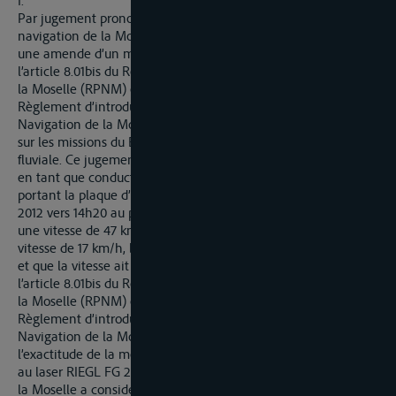
I.
Par jugement prononcé le 18 juillet 2013, le Tribunal de la
navigation de la Moselle St. Goar a infligé au mis en cause
une amende d’un montant de 100 euros pour non-respect de
l’article 8.01bis du Règlement de Police pour la Navigation de
la Moselle (RPNM) en liaison avec l’article 4 al. 3 n° 25 du
Règlement d’introduction du Règlement de Police pour la
Navigation de la Moselle en liaison avec l’article 7 de la Loi
sur les missions du Bund dans le domaine de la navigation
fluviale. Ce jugement reposait sur le fait que le mis en cause,
en tant que conducteur du véhicule nautique à moteur
portant la plaque d’immatriculation XX s’est déplacé le 26 mai
2012 vers 14h20 au point 10,2 (lieu Winningen) vers l’aval à
une vitesse de 47 km/h (net) et était ainsi en dépassement de
vitesse de 17 km/h, bien qu’il y ait eu du trafic en sens inverse
et que la vitesse ait été limitée à 30 km/h (non-respect de
l’article 8.01bis du Règlement de Police pour la Navigation de
la Moselle (RPNM) en liaison avec l’article 4 al. 3 n° 25 du
Règlement d’introduction du Règlement de Police pour la
Navigation de la Moselle). Le mis en cause a contesté
l’exactitude de la mesure de vitesse avec l’appareil de mesure
au laser RIEGL FG 21-PS. Mais le Tribunal de la navigation de
la Moselle a considéré le fait imputé comme étant avéré après