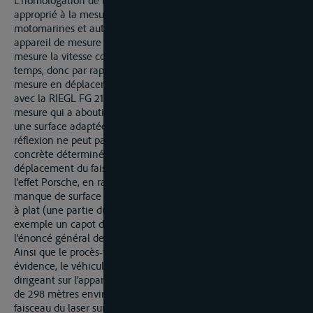
L’homologation de l’appareil garantit que ce dernier est
approprié à la mesure de la vitesse de véhicules nautiques, les
motomarines et autres petits véhicules ne sont pas exclus. Un
appareil de mesure au laser, tel que l’appareil RIEGL FG 21-PS
mesure la vitesse comme modification de la distance avec le
temps, donc par rapport à l’emplacement de l’appareil de
mesure en déplacement horizontal. Une vitesse est indiquée
avec la RIEGL FG 21-PS seulement avec une réflexion et une
mesure qui a abouti. L’impulsion au laser doit donc toucher
une surface adaptée à la mesure, si bien que la propriété de
réflexion ne peut pas avoir été mauvaise. Que la moyenne
concrète déterminée puisse avoir été falsifiée par un
déplacement du faisceau – ainsi qu’il en a été question avec
l’effet Porsche, en raison de la forme de la carrosserie par
manque de surface plane de réflexion avec un profil maintenu
à plat (une partie du véhicule presque plate comme par
exemple un capot de moteur), n’est pas assez concrétisé dans
l’énoncé général de la question de la demande de preuve.
Ainsi que le procès-verbal de la prise de mesure le met en
évidence, le véhicule a été mesuré à l’approche – en se
dirigeant sur l’appareil de mesure - vers l’aval à une distance
de 298 mètres environ. Qu’en visant, un glissement du
faisceau du laser sur la surface puisse entrer en ligne de