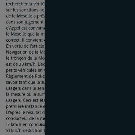
rechercher la vérité (article 77 al. 2 n° 1 OWiG [Loi allemande
sur les sanctions administratives]. Le Tribunal de la navigation
de la Moselle a présenté les considérations correspondantes
dans son jugement auquel il est fait référence. Le Comité
d’Appel est convaincu comme le Tribunal de la navigation de
la Moselle que la mesure de la vitesse a fourni un résultat
correct. Il convient de résumer de la façon suivante :
En vertu de l’article 8.01bis Règlement de Police pour la
Navigation de la Moselle, la vitesse maximum admissible sur
le tronçon de la Moselle sur lequel le mis en cause se trouvait
est de 30 km/h. L’exception à cette limitation valable pour les
petits véhicules en vertu de l’article 8.01bis phrase 2 point a)
Règlement de Police pour la Navigation de la Moselle, à
savoir tant que la surface de l’eau visible est libre d’autres
usagers dans le sens de la circulation, ne s’appliquait pas dans
la mesure où la surface de l’eau n’était pas libre d’autres
usagers. Ceci est établi d’après le résultat des preuves de la
première instance et n’est pas contesté par le mis en cause.
D’après le résultat de la mesure, le mis en cause a, en tant que
conducteur de la motomarine, dépassé la valeur admissible de
17 km/h en conduisant à une vitesse de 47 km/h net (mesure
51 km/h déduction faite de la tolérance de 4 km/h). La mesure