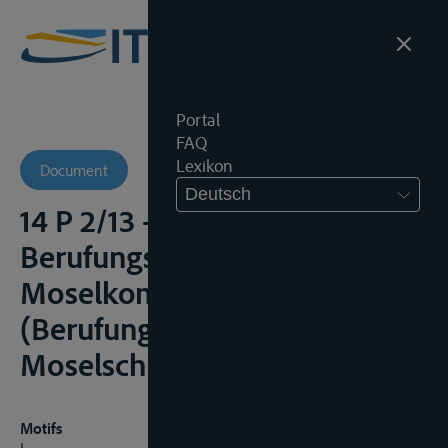
Portal
FAQ
Lexikon
Document
Deutsch
14 P 2/13 -
Berufungsausschuss
Moselkommission
(Berufungsinstanz
Moselschiffahrt)
Motifs