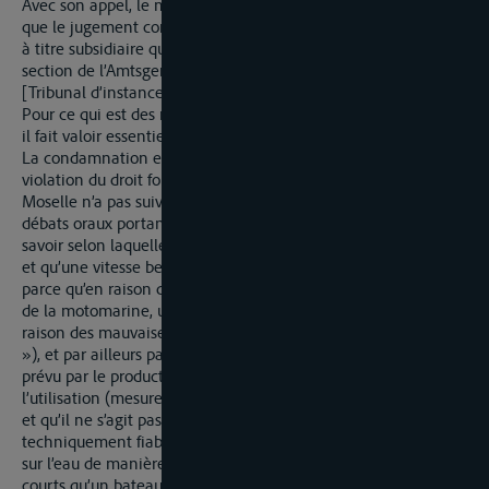
Avec son appel, le mis en cause demande
que le jugement contesté soit cassé et à ce qu’il soit acquitté,
à titre subsidiaire que l’affaire soit renvoyée à une autre
section de l’Amtsgericht
[Tribunal d’instance].
Pour ce qui est des motifs qu’il rattache à ceux de son recours,
il fait valoir essentiellement les points suivants :
La condamnation est injustifiée. Le grief soulevé concerne la
violation du droit formel. Le Tribunal de la navigation de la
Moselle n’a pas suivi la demande de preuves formulée lors des
débats oraux portant sur la sollicitation d’une expertise, à
savoir selon laquelle la mesure ne restitue pas la vitesse réelle
et qu’une vitesse beaucoup plus faible n’est pas exclue. Et ceci
parce qu’en raison du type de construction et de l’utilisation
de la motomarine, un déplacement du faisceau a lieu, aussi en
raison des mauvaises propriétés de réflexion (« effet Porsche
»), et par ailleurs parce que l’appareil de mesure n’est pas
prévu par le producteur pour le genre et la manière de
l’utilisation (mesure de véhicules nautiques, ici motomarines)
et qu’il ne s’agit pas d’un procédé de mesure incontestable et
techniquement fiable. De par le fait que la motomarine saute
sur l’eau de manière plus marquée et à des intervalles plus
courts qu’un bateau à moteur, il manque une surface plane de