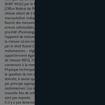
18.WF 99.02) par le Physikalisch-Technischen Bundesanstalt
[Office fédéral de Physique technique] pour une plage de
vitesse allant de 0 à 99 km/h. L’homologation confirme que la
manipulation indiquée et prescrite dans le mode d’emploi
fournit des mesures fiables avec considération de certaines
erreurs admissibles, afin de corriger la valeur mesurée. Ce
procédé d’homologation garantit la fiabilité et l’adéquation de
l’appareil de mesure de la vitesse de véhicules nautiques. Dans
la mesure où les motomarines, un petit véhicule au sens défini
par le droit fluvial (règlement portant sur la navigation de
motomarines – règlement portant sur les motomarines)
appartiennent également aux véhicules nautiques, l’appareil
de mesure RIEGL FG 21-PS est aussi autorisé comme
convenant à la mesure de leur vitesse par l’Office fédéral de
Physique technique. C’est la raison pour laquelle la réponse à
la question du mis en cause concernant la preuve a déjà été
donnée, à savoir que l’appareil de mesure RIEGL FG 21-PS est
par principe approprié à mesurer correctement la vitesse de
motomarines. Les indices concrets amenant à se saisir une
nouvelle fois de cette question ne sont pas décelables et ne
sont pas exposés.
Il n’y a pas davantage d’indices permettant de penser que lors