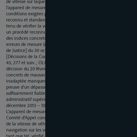
de vitesse sur laquelle se base ce résultat réalisée avec
l’appareil de mesure laser RIEGL FG 21-PS remplit les
conditions exigées par un procédé de mesure officiellement
reconnu et standardisé. Dans un tel cas, le juge au fond n’est
tenu de vérifier la validité des mesures qui ont été prises avec
un procédé reconnu et largement standardisé que s’il existe
des indices concrets permettant de supposer qu’il y a des
erreurs de mesure (entre autres Décision BGH [Cour fédérale
de Justice] du 30 octobre 1997 - 4 StR 24/97 -, BGHSt
[Décisions de la Cour fédérale de Justice en matière pénale]
43, 277 et suiv. ; OLG Cologne [Tribunal régional supérieur],
décision du 20 février 2013 – III RBs 45/13 -) ; si des indices
concrets de mauvais fonctionnement ou de manipulation
inadaptée manquent, il est possible de considérer que la
preuve d’un dépassement d’une vitesse certaine est
suffisamment fiable (Verwaltungsgerichtshof [Tribunal
administratif supérieur] Bade-Wurtemberg décision du 4
décembre 2013 – 10 S 1162/13 -, NZV 2014, 188).
L’appareil de mesure au laser utilisé RIEGL FG 21-PS dont le
Comité d’Appel connaît le mode d’utilisation sert à la mesure
de la vitesse de véhicules nautiques, donc au contrôle de la
navigation sur les voies navigables et sur les eaux et est, en
tant que tel, vérifié et homologué (numéro d’homologation