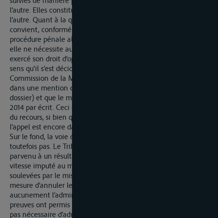
suivies de manière parallèle et indépendamment l’une de
l’autre. Elles constituent une alternative l’une par rapport à
l’autre. Quant à la question de savoir si dans le cas présent, il
convient, conformément à l’article 335 al. 3 du code de
procédure pénale allemand, d’accorder la priorité à l’appel,
elle ne nécessite aucune explication. Le mis en cause a
exercé son droit d’option entre deux voies de recours en ce
sens qu’il s’est décidé en faveur de l’appel devant la
Commission de la Moselle, ainsi que le parquet l’a constaté
dans une mention du 25 novembre 2013 (feuillet 131 du
dossier) et que le mis en cause l’a confirmé le 10 novembre
2014 par écrit. Ceci doit être considéré comme étant un retrait
du recours, si bien que seule la voie de recours (plus vaste) de
l’appel est encore dans l’attente d’une décision.
Sur le fond, la voie de recours du mis en cause n’aboutit
toutefois pas. Le Tribunal de la Navigation de la Moselle est
parvenu à un résultat fondé en droit, à savoir que l’excès de
vitesse imputé au mis en cause est prouvé. Les objections
soulevées par le mis en cause dans son appel ne sont pas en
mesure d’annuler les constats réalisés et ne justifient
aucunement l’administration de preuves supplémentaires. Les
preuves ont permis d’élucider suffisamment les faits. Il n’est
pas nécessaire d’administrer davantage de preuves pour