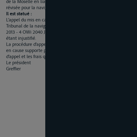
de la Moselle en liaison avec l’article 39 de la Convention
révisée pour la navigation du Rhin.
Il est statué :
L’appel du mis en cause contre le jugement prononcé par le
Tribunal de la navigation de la Moselle St. Goar, du 18 juillet
2013 - 4 OWi 2040 Js 68632/12 BSchMo – est rejeté comme
étant injustifié.
La procédure d’appel est exempte de frais judiciaires. Le mis
en cause supporte par ailleurs les dépens de la procédure
d’appel et les frais qui lui auront été causés.
Le président
Greffier