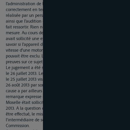
l’administration de la preuve. La mesure a été effectuée
correctement en tenant compte de la manipulation prescrite
réalisée par un personnel qualifié, avec un appareil étalonné,
ainsi que l’audition des témoins par les officiers de police l’a
fait ressortir. Rien ne permet de conclure à une erreur de
mesure. Au cours de l’audience principale, le mis en cause
avait sollicité une expertise essentiellement dans le but de
savoir si l’appareil de mesure était approprié à la mesure de la
vitesse d’une motomarine et si un déplacement du faisceau
pouvait être exclu. Le tribunal n’a pas demandé d’autres
preuves sur ce sujet.
Le jugement a été signifié au mis en cause et à son défenseur
le 26 juillet 2013. Le mis en cause a d’abord formulé la requête
le 25 juillet 2013 visant à autoriser le recours et l’a justifiée le
26 août 2013 par son défenseur. Le 26 août 2013, le mis en
cause a par ailleurs interjeté appel contre le jugement avec la
remarque expresse qu’une décision de la Commission de la
Moselle était sollicitée. Il a justifié l’appel le 24 septembre
2013. A la question de savoir lequel des deux recours devait
être effectué, le mis en cause a porté son choix, par
l’intermédiaire de son avocat, sur l’Appel devant la
Commission.