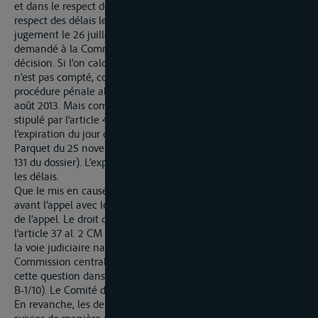
et dans le respect des délais. L’appel est parvenu dans le
respect des délais le 26 août 2013 après signification du
jugement le 26 juillet 2013, avec la remarque expresse qu’il est
demandé à la Commission de la Moselle de rendre une
décision. Si l’on calcule au jour près – le jour de la signification
n’est pas compté, conformément à l’article 42 StPO [Code de
procédure pénale allemand] – le 30e jour tombait certes le 25
août 2013. Mais comme ce jour était un dimanche, comme
stipulé par l’article 43 al. 2 StPO, le délai arrivait à échéance à
l’expiration du jour ouvré suivant, ainsi qu’une mention du
Parquet du 25 novembre 2013 l’a justement constaté (feuillet
131 du dossier). L’exposé des motifs est lui aussi parvenu dans
les délais.
Que le mis en cause ait saisi le Tribunal national supérieur
avant l’appel avec le recours ne s’oppose pas à l’admissibilité
de l’appel. Le droit d’option du mis en cause en vertu de
l’article 37 al. 2 CM n’est pas perdu du fait qu’il ait d’abord suivi
la voie judiciaire nationale. La Chambre des Appels de la
Commission centrale pour la navigation du Rhin a déjà clarifié
cette question dans son jugement rendu le 16 avril 2010 (455
B-1/10). Le Comité d’Appel adhère à cet avis.
En revanche, les deux voies de recours ne peuvent pas être