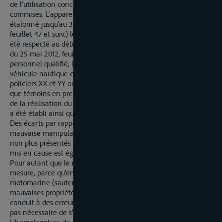
de l’utilisation concrète de l’appareil des erreurs aient été
commises. L’appareil de mesure était au moment des faits
étalonné jusqu’au 31 décembre 2012 (bordereau d’étalonnage
feuillet 47 et suiv.) le test prescrit y compris le test de visée a
été respecté au début de la mesure (procès-verbal de mesure
du 25 mai 2012, feuillet 10), l’appareil a été utilisé par un
personnel qualifié, l’attribution d’une mesure à un autre
véhicule nautique que celui du mis en cause est à exclure. Les
policiers XX et YY ont expliqué lors de leur audition en tant
que témoins en première instance la méthode et la réussite
de la réalisation du procédé de mesure dont un procès-verbal
a été établi ainsi que les circonstances de la prise de mesure.
Des écarts par rapport aux méthodes prescrites ou une
mauvaise manipulation ne sont pas manifestes et ne sont pas
non plus présentés par le mis en cause. La vitesse rapide du
mis en cause est également prouvée par une vidéo.
Pour autant que le mis en cause doute de la fiabilité de la
mesure, parce qu’en raison des mouvements de la
motomarine (sauter sur l’eau à courts intervalles) et des
mauvaises propriétés de réflexion un déplacement du faisceau
conduit à des erreurs de mesure (dit effet « Porsche »), il n’est
pas nécessaire de s’approfondir davantage sur le sujet.