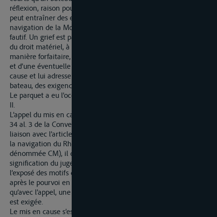
réflexion, raison pour laquelle le déplacement du faisceau
peut entraîner des erreurs de mesure. Le Tribunal de la
navigation de la Moselle n’a pas élucidé la question, ce qui est
fautif. Un grief est par ailleurs soulevé concernant la violation
du droit matériel, à savoir que le tribunal aurait statué de
manière forfaitaire, dans le cadre de la considération de torts
et d’une éventuelle intention, sur le manquement du mis en
cause et lui adresserait, à lui en tant que conducteur de
bateau, des exigences exagérées.
Le parquet a eu l’occasion de se prononcer sur la question.
II.
L’appel du mis en cause est admissible. Aux termes de l’article
34 al. 3 de la Convention (ciaprès dénommée Convention) en
liaison avec l’article 37 al. 2, 3 de la Convention révisée pour
la navigation du Rhin (Convention de Mannheim, ci-après
dénommée CM), il doit être fait appel 30 jours après la
signification du jugement auprès du tribunal qui a statué et
l’exposé des motifs doit être réalisé dans un délai de 30 jours
après le pourvoi en appel. Il convient de noter expressément
qu’avec l’appel, une décision de la Commission de la Moselle
est exigée.
Le mis en cause s’est pourvu en appel en bonne et due forme