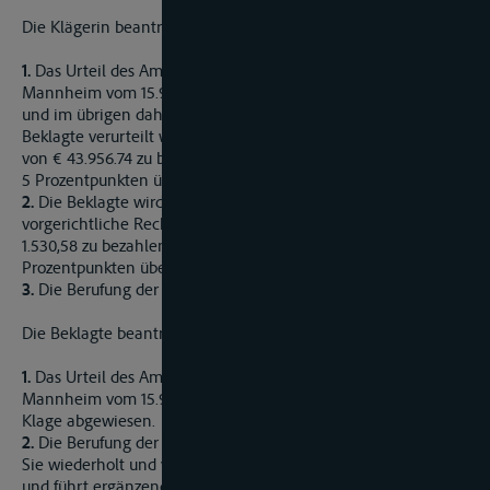
Die Klägerin beantragt:
1.
Das Urteil des Amtsgerichts – Schifffahrtsgerichts –
Mannheim vom 15.9.2010 wird im Kostenpunkt aufgehoben
und im übrigen dahingehend teilweise abgeändert, dass die
Beklagte verurteilt wird, an die Klägerin einen Betrag in Höhe
von € 43.956.74 zu bezahlen nebst Zinsen hieraus in Höhe von
5 Prozentpunkten über dem Basiszins seit dem 24.11.2009.
2.
Die Beklagte wird weiter verurteilt, an die Klägerin
vorgerichtliche Rechtsverfolgungskosten in Höhe von €
1.530,58 zu bezahlen nebst Zinsen hieraus in Höhe von 5
Prozentpunkten über dem Basiszins seit dem 7.4.2010.
3.
Die Berufung der Beklagten wird zurück gewiesen.
Die Beklagte beantragt:
1.
Das Urteil des Amtsgerichts – Schifffahrtsgerichts –
Mannheim vom 15.9.2010 wird teilweise abgeändert und die
Klage abgewiesen.
2.
Die Berufung der Klägerin wird zurück gewiesen.
Sie wiederholt und vertieft ihr erstinstanzliches Vorbringen
und führt ergänzend aus: