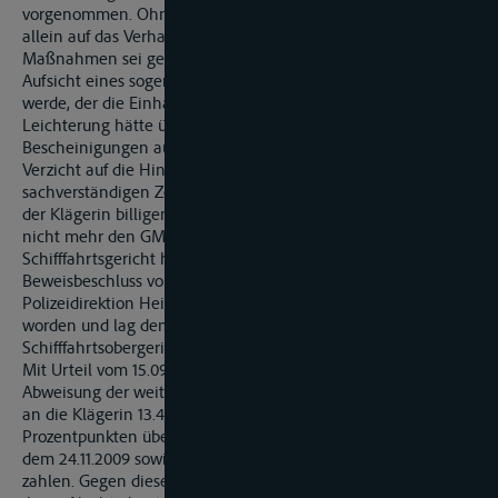
vorgenommen. Ohnehin sei eine eventuelle Verunreinigung
allein auf das Verhalten der Firma X zurückzuführen. An
Maßnahmen sei geplant gewesen, dass die Leichterung unter
Aufsicht eines sogenannten SGS-Kontrolleurs durchgeführt
werde, der die Einhaltung der GMP-Vorschriften während der
Leichterung hätte überwachen und entsprechende
Bescheinigungen ausstellen können. Allein durch den
Verzicht auf die Hinzuziehung des SGS-Kontrolleurs durch den
sachverständigen Zeugen O. habe die Versicherungsnehmerin
der Klägerin billigend in Kauf genommen, dass die Ladung
nicht mehr den GMP-Standards entsprochen habe. Das
Schifffahrtsgericht hat Beweis erhoben gemäß
Beweisbeschluss vom 26.5.2010. … Die Bußgeldakte der
Polizeidirektion Heilbronn war zu Beweiszwecken beigezogen
worden und lag dem Schifffahrtsgericht ebenso wie dem
Schifffahrtsobergericht vor.
Mit Urteil vom 15.09.2010 …, hat das Schifffahrtsgericht unter
Abweisung der weiter gehenden Klage die Beklagte verurteilt,
an die Klägerin 13.470,80 € nebst Zinsen in Höhe von 5
Prozentpunkten über dem Basiszinssatz aus 12.633,28 € seit
dem 24.11.2009 sowie aus 837,52 € seit dem 07.04.2010 zu
zahlen. Gegen dieses Urteil wenden sich, jeweils soweit zu