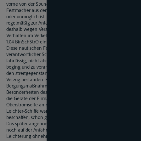
vorne von der Spundwand abgeht, und damit das Lösen der
Festmacher aus den relativ engen Pollernischen, schwierig
oder unmöglich ist. Dies insbesondere, da er seit Jahren
regelmäßig zur Anlände der Firma X. kam. Gegen ihn erging
deshalb wegen Verstoßes gegen die Grundregeln über das
Verhalten im Verkehr mit Behinderung der Schifffahrt i.S.d. §
1.04 BinSchStrO ein Bußgeldbescheid.
Diese nautischen Fehler, die der Streithelfer Ziffer 2 als
verantwortlicher Schiffsführer nach Überzeugung des Senats
fahrlässig, nicht aber grob fahrlässig oder gar vorsätzlich
beging und zu verantworten hatte, führten adäquat kausal zu
den streitgegenständlichen Schäden: Es hatte Gefahr in
Verzug bestanden. Es mussten schnellstmöglich Rettungs- und
Bergungsmaßnahmen eingeleitet werden, die den
Besonderheiten des Reviers Rechnung trugen. Dazu wurden
die Geräte der Firma M. angefordert, die auch nur von der
Oberstromseite an den Havaristen heranfahren konnten.
Leichter-Schiffe waren in der Kürze der Zeit nicht zu
beschaffen, schon gar keine Fahrzeuge mit GMP-Zertifikat.
Das später angenommene MS »T.« befand sich zu dieser Zeit
noch auf der Anfahrt zur Firma X, hätte aber für die erste
Leichterung ohnehin nicht zum Einsatz kommen können,