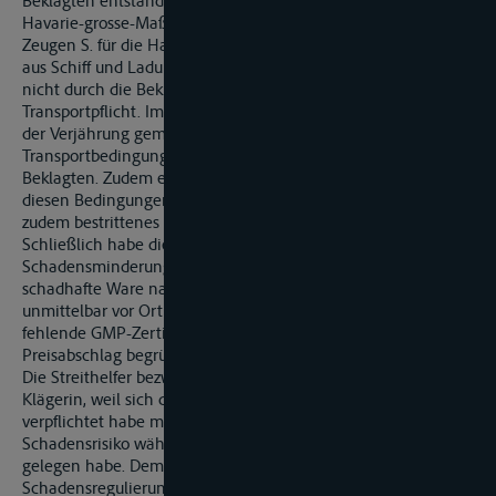
Beklagten entstanden sei. Das GMS »T.« sei im Rahmen von
Havarie-grosse-Maßnahmen durch den sachverständigen
Zeugen S. für die Havarie-grosse-Gemeinschaft, bestehend
aus Schiff und Ladung verpflichtet worden, mithin gerade
nicht durch die Beklagte zur Ausführung einer ihr obliegenden
Transportpflicht. Im Übrigen erhebt die Beklagte die Einrede
der Verjährung gemäß den Verlade- und
Transportbedingungen (Konnossementsbedingungen) der
Beklagten. Zudem ergebe sich ein Haftungsausschluss nach
diesen Bedingungen, da der angebliche Schaden durch ein
zudem bestrittenes nautisches Verschulden entstanden sei.
Schließlich habe die Firma X gegen ihre
Schadensminderungspflicht verstoßen, indem sie die
schadhafte Ware nach Rotterdam verbracht habe, anstatt sie
unmittelbar vor Ort als Schadware zu veräußern, wo eine
fehlende GMP-Zertifizierung einen wesentlichen geringeren
Preisabschlag begründet hätte.
Die Streithelfer bezweifelten die Aktivlegitimation der
Klägerin, weil sich die Firma X zu einer Lieferung »frei Haus«
verpflichtet habe mit der Folge, dass das Verlust- und
Schadensrisiko während des Transportes bei der Abnehmerin
gelegen habe. Dementsprechend habe die Klägerin eine
Schadensregulierung ohne entsprechende Verpflichtung