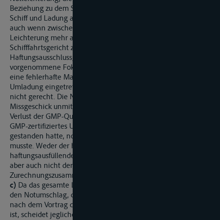
Beziehung zu dem Schiffsunglück, da sie erforderlich war, um
Schiff und Ladung aus einer akuten Gefahrenlage zu retten,
auch wenn zwischen der Havarie und dem Beginn der
Leichterung mehr als 24 Stunden lagen. Die vom
Schifffahrtsgericht zur Verneinung eines
Haftungsausschlussgrundes infolge nautischen Verschuldens
vorgenommene Fokusierung darauf, dass der Schaden durch
eine fehlerhafte Maßnahme im Zusammenhang mit der
Umladung eingetreten sei, wird dem konkreten Geschehen
nicht gerecht. Die Notleichterung war durch das nautische
Missgeschick unmittelbar bedingt. Dies gilt auch für den
Verlust der GMP-Qualität für das umgeschlagene Gut, da
GMP-zertifiziertes Umschlagsgerät nicht zur Verfügung
gestanden hatte, notgedrungen aber gehandelt werden
musste. Weder der haftungsbegründende noch der
haftungsausfüllende Ursachenzusammenhang insbesondere
aber auch nicht der haftungsrechtliche
Zurechnungszusammenhang wurden unterbrochen.
c)
Da das gesamte Ladungsgut bereits durch diesen ersten,
den Notumschlag, die GMP-Qualität verlor, wovon der Senat
nach dem Vortrag der Parteien in beiden Instanzen überzeugt
ist, scheidet jegliche Haftung der Beklagten wegen des