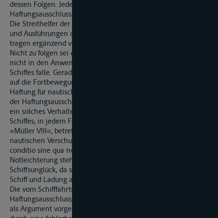
dessen Folgen. Jedenfalls greife der besondere
Haftungsausschlussgrund gemäß Art. 18 Abs. 1 a CMNI.
Die Streithelfer der Beklagten schließen sich den Anträgen
und Ausführungen der von ihnen unterstützten Partei an und
tragen ergänzend vor:
Nicht zu folgen sei der Auffassung, dass das Ablegemanöver
nicht in den Anwendungsbereich der nautischen Führung des
Schiffes falle. Gerade das Ablegen, anders als das Anlegen, sei
auf die Fortbewegung des Schiffes gerichtet. Soweit die
Haftung für nautisches Verschulden abbedungen sei, umfasse
der Haftungsausschluss sämtliche Schäden, die durch eben
ein solches Verhalten eingetreten seien. Die Leichterung des
Schiffes, in jedem Fall die Notleichterung in die Schute
»Müller VIII«, betreffe somit den Haftungsausschluss wegen
nautischen Verschuldens. Das Schiffsunglück sei nicht nur
conditio sine qua non für diese Notleichterung, die
Notleichterung stehe auch in engster Beziehung zu dem
Schiffsunglück, da sie zwingend erforderlich geworden sei, um
Schiff und Ladung aus einer akuten Gefahrenlage zu retten.
Die vom Schifffahrtsgericht zur Verneinung eines
Haftungsausschlussgrundes infolge nautischen Verschuldens
als Argument vorgebrachte Darlegung, dass der Schaden