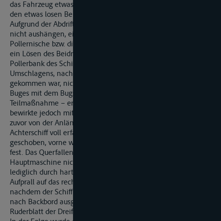
das Fahrzeug etwas zu Tal gegangen war, versuchte die Frau
den etwas losen Beidraht aus dem Poller auszuhängen.
Aufgrund der Abdrift des Vorschiffs konnte sie jedoch das Tau
nicht aushängen, ein Herausschleudern war durch die enge
Pollernische bzw. die Entfernung nicht mehr möglich. Auch
ein Lösen des Beidrahts an der vorderen backbordseitigen
Pollerbank des Schiffes war aufgrund des mehrfachen
Umschlagens, nachdem wieder Zug auf den Beidraht
gekommen war, nicht mehr möglich. Das Beidrücken des
Buges mit dem Bugststrahl – eine weitere nautische
Teilmaßnahme – erwies sich ebenfalls als erfolglos, es
bewirkte jedoch mit, dass das Achterschiff noch mehr als
zuvor von der Anlände wegdriftete. Als die Strömung das
Achterschiff voll erfasste, wurde das Fahrzeug achterlich zu Tal
geschoben, vorne war es mit dem Beidraht an der Spundwand
fest. Das Querfallen des Fahrzeugs war mit der
Hauptmaschine nicht zu stoppen, der Schiffsführer konnte
lediglich durch harte Ruderlage und »voll zurück« den
Aufprall auf das rechte Ufer dämpfen. Beim Anprall wurde,
nachdem der Schiffsführer noch kurz zuvor die Ruder hart
nach Backbord ausgedreht hatte, das steuerbordseitige
Ruderblatt der Dreiflächenruderanlage abgeschlagen.