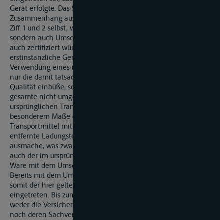
Gerät erfolgte. Das Schifffahrtsgericht verweise in diesem
Zusammenhang ausdrücklich auf den Vortrag der Streithelfer
Ziff. 1 und 2 selbst, wonach nicht nur die Beförderungsmittel,
sondern auch Umschlagsgeräte zu zertifizieren seien und
auch zertifiziert würden. Unberücksichtigt lasse das
erstinstanzliche Gericht dabei allerdings, dass bei
Verwendung eines nicht zertifizierten Umschlagsgeräts nicht
nur die damit tatsächlich umgeschlagene Ware die GMP-
Qualität einbüße, sondern in gleicher Weise auch die
gesamte nicht umgeschlagene Ware, die sich noch im
ursprünglichen Transportmittel befinde. Dies gelte in
besonderem Maße dann, wenn der aus dem ursprünglichen
Transportmittel mit dem nicht zertifizierten Umschlagsgerät
entfernte Ladungsteil wie hier über 16 % der Gesamtladung
ausmache, was zwangsläufig einen großflächigen Kontakt
auch der im ursprünglichen Transportmittel verbleibenden
Ware mit dem Umschlagsgerät zur Folge habe.
Bereits mit dem Umschlag von MS »R.« in den SL »M.« sei
somit der hier geltend gemachte Ladungsschaden
eingetreten. Bis zum Abschluss dieses Umschlags aber habe
weder die Versicherungsnehmerin der Klägerin, die Fa. X.,
noch deren Sachverständiger die Möglichkeit gehabt zu