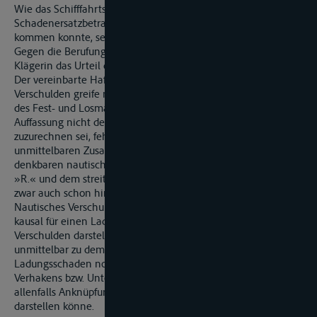
Wie das Schifffahrtsgericht demgegenüber auf einen
Schadenersatzbetrag in Höhe von lediglich € 12.633,28
kommen konnte, sei nicht nachvollziehbar.
Gegen die Berufungsangriffe der Beklagten verteidigt die
Klägerin das Urteil des Schifffahrtsgerichts und führt u.a. aus:
Der vereinbarte Haftungsausschluss für nautisches
Verschulden greife nicht. Unabhängig davon, dass der Bereich
des Fest- und Losmachens eines Schiffes nach allgemeiner
Auffassung nicht dem maßgeblichen Bereich der »Nautik«
zuzurechnen sei, fehle es vorliegend an dem notwendigen
unmittelbaren Zusammenhang zwischen einem allenfalls
denkbaren nautischen Verschulden der Besatzung des GMS
»R.« und dem streitgegenständlichen Ladungsschaden – und
zwar auch schon hinsichtlich des Umschlags in SL »M«.
Nautisches Verschulden sei nur dann in zurechenbarer Weise
kausal für einen Ladungsschaden, wenn das ein nautisches
Verschulden darstellende Handeln oder Unterlassen
unmittelbar zu dem Schaden führe. Vorliegend sei der
Ladungsschaden noch nicht einmal zwingende Folge des
Verhakens bzw. Unterlassens der Schiffsbesatzung, das
allenfalls Anknüpfungspunkt für ein nautisches Verschulden
darstellen könne.