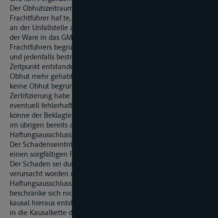
Der Obhutszeitraum, für den gemäß Art. 16 Abs. 1 CMNI der
Frachtführer haf te, sei mit Ausladen der Ware aus GMS »R.«
an der Unfallstelle abgeschlossen worden. Mit dem Einladen
der Ware in das GMS »T.« sei eine neue Obhut eines neuen
Frachtführers begründet worden. Ein wie immer gearteter –
und jedenfalls bestrittener – Schaden an der Ware sei in dem
Zeitpunkt entstanden, in dem der Frachtführer »R.« keine
Obhut mehr gehabt habe und bei dem Frachtführer »T.« noch
keine Obhut begründet worden sei. Die fehlende GMP-
Zertifizierung habe zu keinem Substanzschaden geführt. Ein
eventuell fehlerhaftes Verhalten des Sachverständigen S.
könne der Beklagten nicht zugerechnet werden. Die Klage sei
im übrigen bereits aus den allgemeinen
Haftungsausschlussgründen des Art. 16 CMNI unbegründet.
Der Schadenseintritt wäre im Sinne von Art. 16 CMNI auch für
einen sorgfältigen Frachtführer nicht vermeidbar gewesen.
Der Schaden sei durch ein Verhalten des Absenders
verursacht worden und letztlich stehe der Beklagten auch der
Haftungsausschluss für nautisches Verhalten zur Seite. Dieser
beschränke sich nicht auf die Erstschädigung sondern auf alle
kausal hieraus entstehenden weiteren Schäden. Einbezogen
in die Kausalkette des nautischen Verschuldens seien auch