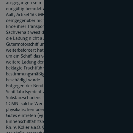
ausgegangen sein muss, dass damit die Transportpflicht
endgültig beendet worden ist (vgl. Koller, Transportrecht, 7.
Aufl., Artikel 16 CMR Rdnr. 6). Im vorliegenden Fall ist
demgegenüber nicht davon auszugehen, dass die Beklagte ein
Ende ihrer Transportpflicht nicht angenommen hat. Der
Sachverhalt weist die Besonderheit auf, dass havariebedingt
die Ladung nicht aus-, sondern lediglich in ein anderes
Gütermotorschiff umgeladen worden ist, welches die Ware
weiterbefördert hat. Dabei handelte es sich bei dem GMS »T.«
um ein Schiff, das von der Beklagten ursprünglich für eine
weitere Ladung der Firma X verwendet werden sollte. Die
beklagte Frachtführerin hatte das Gut noch nicht an den
bestimmungsmäßigen Empfänger abgeliefert, als es
beschädigt wurde.
Entgegen der Berufungsangriffe der Beklagten hat das
Schifffahrtsgericht zu Recht den Eintritt eines
Substanzschadens festgestellt. Erfasst werden von Art. 16 Abs.
1 CMNI solche Wer tminderungen, die infolge einer
physikalischen oder chemischen Substanzveränderung des
Gutes eintreten (vgl. von Waldstein/Holland,
Binnenschifffahrtsrecht, 5. Aufl., Art. 16 CMNI Rn. 4, § 425 HGB
Rn. 9; Koller a.a.O. § 425 HGB Rn. 13). Ausreichend ist insoweit