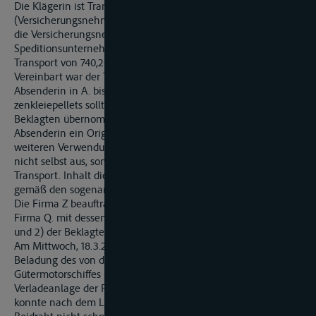
Die Klägerin ist Transportversicherer der Firma X
(Versicherungsnehmerin/Absenderin). Am 16.3.2009 schlossen
die Versicherungsnehmerin und das beklagte Transport- und
Speditionsunternehmen Y einen Frachtvertrag über den
Transport von 740,260 Tonnen Weizenkleiepellets (Tier-futter).
Vereinbart war der Transport per Binnenschiff von der
Absenderin in A. bis nach Rotterdam am 18.3.2009. Die Wei-
zenkleiepellets sollten lose zur Verfrachtung von der
Beklagten übernommen werden. Die Beklagte händigte der
Absenderin ein Original-Konnossement und eine Kopie zur
weiteren Verwendung aus. Die Beklagte führte den Transport
nicht selbst aus, sondern beauftragte die Firma Z mit dem
Transport. Inhalt dieses Vertrages war, dass der Transport
gemäß den sogenannten GMP-Richtlinien stattfinden sollte.
Die Firma Z beauftragte ihrerseits mit dem Transport die
Firma Q. mit dessen Schiffsführer B., die Streithelfer Ziffer 1)
und 2) der Beklagten.
Am Mittwoch, 18.3.2009, begann gegen Spätnachmittag die
Beladung des von dem Schiffsführer B. geführten
Gütermotorschiffes (GMS) »R.«. Die Beladung erfolgte an der
Verladeanlage der Firma X bei Neckar-km 102,2. Beim Ablegen
konnte nach dem Lösen der Taue achtern der vordere