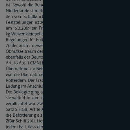
ist. Sowohl die Bundesrepublik Deutschland als auch die
Niederlande sind dem Übereinkommen beigetreten. Nach
den vom Schifffahrtsgericht rechtsfehlerfrei getroffenen
Feststellungen ist zwischen der Absenderin und der Beklagten
am 16.3.2009 ein Frachtvertrag über die Lieferung von 740.260
kg Weizenkleiepellets zustande gekommen, denen die GMP-
Regelungen für Futtermittel zugrunde liegen.
Zu der auch im zweiten Rechtszug streitigen Frage, wann der
Obhutszeitraum der Beklagten endete, schließt sich der Senat
ebenfalls der Beurteilung des Schifffahrtsgerichts an: Nach
Art. 16 Abs. 1 CMNl haftet der Frachtführer in der Zeit von der
Übernahme zur Beförderung bis zur Ablieferung. Vereinbart
war die Übernahme in A. bei der Fa. X. und die Ablieferung in
Rotterdam. Der Frachtvertrag wurde durch die Bergung der
Ladung im Anschluss an die Havarie nicht vorzeitig beendet.
Die Beklagte ging auch zu diesem Zeitpunkt davon aus, dass
sie weiterhin zum Transport der Ware nach Rotterdam
verpflichtet war. Zwar gilt im Normalfall (gemäß § 419 Abs. 3.
Satz 5 HGB; Art 16 Abs. 2 CMR) nach dem Entladen des Gutes
die Beförderung als beendet (vgl. dazu auch LG Duisburg
ZfBinSchiff 2011, Heft 5 S. 75). Voraussetzung ist jedoch in
jedem Fall, dass der Frachtführer beim Ausladen davon