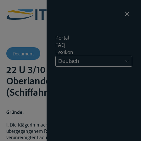
Portal
FAQ
Lexikon
Document
Deutsch
22 U 3/10 BSch -
Oberlandesgericht
(Schiffahrtsobergericht)
Gründe:
I.
Die Klägerin macht gegenüber der Beklagten aus
übergegangenem Recht Schadensersatzansprüche wegen
verunreinigter Ladung geltend.