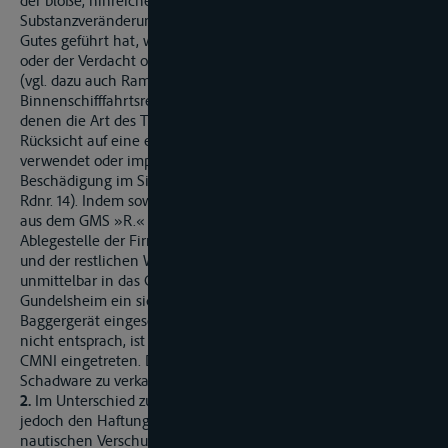
der bloße, hinreichend begründete Verdacht einer
Substanzveränderung, wenn er zu einer Wertminderung des
Gutes geführt hat, weil er entweder Tests notwendig macht
oder der Verdacht objektiv nicht ausgeräumt werden kann
(vgl. dazu auch Ramming, Hamburger Handbuch zum
Binnenschifffahrtsrecht Rdnr. 186). Nur in den Fällen, in
denen die Art des Transports dazu führt, dass das Gut ohne
Rücksicht auf eine etwaige Substanzveränderung nicht
verwendet oder importiert werden darf, erfährt das Gut keine
Beschädigung im Sinne des Artikel 16 CMNl (vgl. Koller a.a.O.
Rdnr. 14). Indem sowohl bei der Leichterung von 120 Tonnen
aus dem GMS »R.« in den Schubleichter »Müller VIll« an der
Ablegestelle der Firma X. als auch bei der Umladung dieser
und der restlichen Ware von 640 Tonnen von GMS »R.«
unmittelbar in das GMS »T.« im Oberwasser der Schleuse
Gundelsheim ein sich auf dem Stelzenponton befindliches
Baggergerät eingesetzt worden ist, dass den GMP-Richtlinien
nicht entsprach, ist ein Schaden im Sinne des Artikel 16 Abs. 1
CMNI eingetreten. Die Möglichkeit, diese Ladung nur noch als
Schadware zu verkaufen, bedeutete eine Wertminderung.
2.
Im Unterschied zum Schifffahrtsgericht erachtet der Senat
jedoch den Haftungsausschluss der Beklagten infolge
nautischen Verschuldens für durchgreifend.