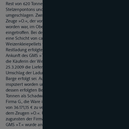
Rest von 620 Tonnen in dem GMS »R.« wurden mit Hilfe des
Stelzenpontons und des Baggergerätes in das GMS »T.«
umgeschlagen. Zwischenzeitlich war der sachverständige
Zeuge »O.«, der vom Transportversicherer der X eingeschaltet
worden war, im Oberwasser der Schleuse Gundelsheim
eingetroffen. Bei den Umlademaßnahmen blieb in der Barge
eine Schicht von ca. 10 cm zurück, um zu vermeiden, dass die
Weizenkleiepellets verschmutzt würden. Der Umschlag der
Restladung erfolgte dann am Samstag, 21.3.2009. Nach der
Ankunft des GMS »T.« in Rotterdam einige Tage später wies
die Käuferin der Weizenkleiepellets mit Schreiben vom
25.3.2009 die Lieferung zurück. Sie bemängelte, dass der
Umschlag der Ladung durch eine nicht GMP-zertifizierte
Barge erfolgt sei. Außerdem seien die Laderäume nicht
inspiziert worden und kein LCI-Bericht vorhanden. Aufgrund
dessen erfolgten Bemühungen, die verbliebene Ware von 723
Tonnen als Schadware zu verkaufen. Letztlich gelang es der
Firma G., die Ware in Rotterdam als Schadware zu einem Preis
von 36.171,15 € zu veräußern. Dies geschah in Absprache mit
dem Zeugen »O.«. Unter Abzug einer Verkaufskommission
zugunsten der Firma G. und eines Liegegeldes zugunsten des
GMS »T.« wurde an die Firma X. ein Betrag in Höhe von