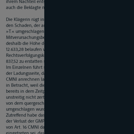
ihrem Nachteil entschieden wurde, sowohl die Klägerin als
auch die Beklagte mit ihren Berufungen.
Die Klägerin rügt insbesondere,– dass sie sich im Hinblick auf
den Schaden, der an der unmittelbar von GMS »R.« in GMS
»T.« umgeschlagenen Ladung entstanden ist, einen hälftigen
Mitverursachungsbeitrag anrechnen lassen müsse, – dass sich
deshalb die Höhe des Ladungsschadens auf lediglich €
12.633,28 belaufen würde und – dass an vorgerichtlichen
Rechtsverfolgungskosten lediglich ein Betrag in Höhe von €
837,52 zu erstatten sei.
Im Einzelnen führt sie u.a. aus: Ein Mitverursachungsbeitrag
der Ladungsseite, das die Klägerin sich gemäß Art. 18 Abs. 1 a
CMNI anrechnen lassen müsste, komme schon deshalb nicht
in Betracht, weil die gesamte Ladung ihre GMP-Qualität
bereits in dem Zeitpunkt verloren habe, in dem mit Hilfe des
unstreitig nicht zertifizierten Greifers 120 t Weizenkleiepellets
von dem quergeschlagenen GMS »R.« in den SL »M.«
umgeschlagen wurden.
Zutreffend habe das erstinstanzliche Gericht festgestellt, dass
der Verlust der GMP-Qualität einen Ladungsschaden im Sinne
von Art. 16 CMNl darstelle und dass dieser Verlust dadurch
eingetreten sei, dass der Umschlag mit nicht zertifiziertem