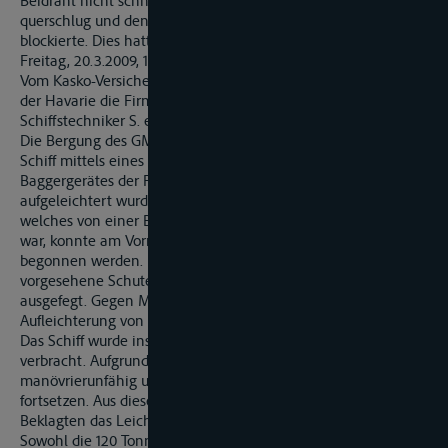
Beidraht nicht schnell genug gelöst werden, so dass das Schiff
querschlug und den Neckar auf der gesamten Breite
blockierte. Dies hatte zur Folge, dass die Schifffahrt bis
Freitag, 20.3.2009, 14.30 Uhr, gesperrt werden musste.
Vom Kasko-Versicherer des GMS »R.« wurde unmittelbar nach
der Havarie die Firma G. eingeschaltet. Vor Ort traf deren
Schiffstechniker S. ein, der als Havarie-Kommissar tätig wurde.
Die Bergung des GMS »R.« erfolgte in der Weise, dass das
Schiff mittels eines auf einem Stelzenponton befindlichen
Baggergerätes der Firma M. Spezialtief- und Wasserbau GmbH
aufgeleichtert wurde. Nach dem Eintreffen des Gerätes,
welches von einer Baustelle in Stuttgart abgezogen worden
war, konnte am Vormittag des 20.3.2009 mit der Leichterung
begonnen werden. Die für die Übernahme der Leichtermenge
vorgesehene Schute, der Schubleichter (SL) »M.«, wurde zuvor
ausgefegt. Gegen Mittag kam das GMS »R.« nach
Aufleichterung von 120 Tonnen Weizenkleiepellets wieder frei.
Das Schiff wurde ins Oberwasser der Schleuse Gundelsheim
verbracht. Aufgrund der erlittenen Schäden war das GMS »R.«
manövrierunfähig und konnte die Reise nach Rotterdam nicht
fortsetzen. Aus diesem Grunde wurde unter Einschaltung der
Beklagten das Leichterschiff »T.« zur Verfügung gestellt.
Sowohl die 120 Tonnen aus der Barge als auch der verbliebene