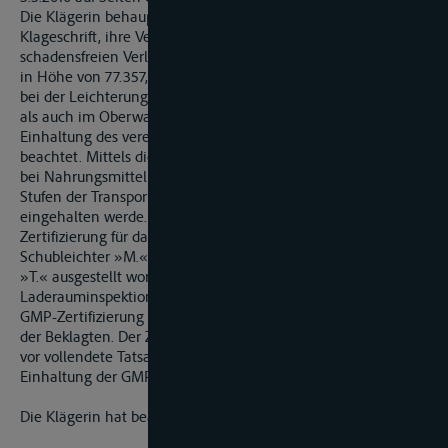
Die Klägerin behauptet in der am 7.4.2010 zugestellten
Klageschrift, ihre Versicherungsnehmerin hätte bei einem
schadensfreien Verlauf für 740,260 Tonnen einen Verkaufserlös
in Höhe von 77.357,17 € erzielen können. Die Beklagte habe
bei der Leichterung sowohl an der Anlegestelle der Firma X
als auch im Oberwasser der Schleuse Gundelsheim nicht die
Einhaltung des vereinbarten GMP-Zertifizierungssystems
beachtet. Mittels dieses Systems werde gewährleistet, dass
bei Nahrungsmitteln tierischen Ursprungs auf sämtlichen
Stufen der Transportkette ein hoher Qualitätsstandard
eingehalten werde. Neben der unstreitig nicht vorhandenen
Zertifizierung für das Baggergerät und die Barge, den
Schubleichter »M.«, sei auch kein GMP-Zertifikat für das GMS
»T.« ausgestellt worden. Ebenso sei keine erforderliche
Laderauminspektion (LCI) durchgeführt worden. Die fehlende
GMP-Zertifizierung falle allein in den Verantwortungsbereich
der Beklagten. Der Zeuge O. sei beim Eintreffen vor Ort bereits
vor vollendete Tatsachen gestellt worden und habe auf die
Einhaltung der GMP-Standards nicht mehr einwirken können.
Die Klägerin hat beantragt,