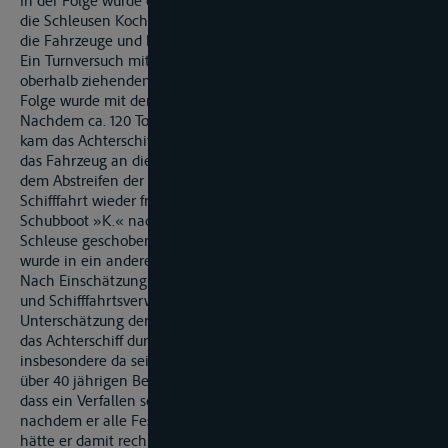
In der Folge wurde eine sofortige Schifffahrtsperre erlassen,
die Schleusen Kochendorf und Gundelsheim wahrschauten
die Fahrzeuge und belegten nach und nach ihre Liegeplätze.
Ein Turnversuch mit einem Bergfahrer (schiebend) und einem
oberhalb ziehenden Binnenschiff blieben erfolglos. In der
Folge wurde mit der Leichterung der Ladung begonnen.
Nachdem ca. 120 Tonnen in eine Schute umgebaggert waren,
kam das Achterschiff so viel hoch, dass es freischwamm und
das Fahrzeug an die Anlände verholt werden konnte. Nach
dem Abstreifen der Unfallstelle wurde dann um 14.30 Uhr die
Schifffahrt wieder freigegeben. Das GMS »R.« wurde mit dem
Schubboot »K.« nach Gundelsheim ins Oberwasser der
Schleuse geschoben und weiter geleichtert. Die Ladung
wurde in ein anderes Binnenschiff umgeschlagen.
Nach Einschätzung der Wasserschutzpolizei und der Wasser-
und Schifffahrtsverwaltung war ursächlich für die Havarie die
Unterschätzung der Strömungsstärke und ihrer Wirkung auf
das Achterschiff durch den Schiffsführer (Streithelfer Ziffer 2),
insbesondere da sein Schiff Bug zu Tal lag. Aufgrund seiner
über 40 jährigen Berufserfahrung hätte er wissen müssen,
dass ein Verfallen seines Achterschiffes möglich war,
nachdem er alle Festmacher achtern gelöst hatte. Ebenfalls
hätte er damit rechnen müssen, dass das Fahrzeug auch