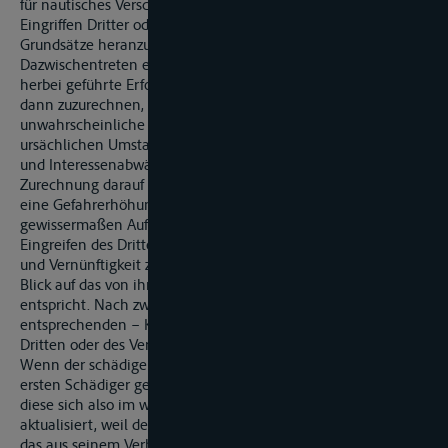
für nautisches Verschulden reicht, sind die zur Zurechnung bei
Eingriffen Dritter oder des Geschädigten entwickelten
Grundsätze heranzuziehen. Danach ist der durch
Dazwischentreten eines Dritten oder des Verletzten selbst
herbei geführte Erfolg dem ersten Verursacher nicht schon
dann zuzurechnen, wenn er nur adäquate, also nicht gänzlich
unwahrscheinliche Konsequenz des zeitlich primär
ursächlichen Umstandes ist. Vielmehr bedarf es einer Güter-
und Interessenabwägung, in deren Rahmen es für die
Zurechnung darauf ankommt, inwieweit der Erstverursacher
eine Gefahrerhöhung herbeigeführt hat, ob sein Verhalten
gewissermaßen Aufforderungscharakter hatte, inwieweit dem
Eingreifen des Dritten oder des Geschädigten Dringlichkeit
und Vernünftigkeit zuzusprechen ist und ob sein Verhalten mit
Blick auf das von ihm verfolgte Ziel der Verhältnismäßigkeit
entspricht. Nach zwei – verschiedenen Blickwinkeln
entsprechenden – Kriterien kann das Dazwischentreten eines
Dritten oder des Verletzten die Zurechnung ausschließen:
Wenn der schädigende Erfolg völlig unabhängig von der vom
ersten Schädiger gesetzten Ursache eingetreten ist, wenn
diese sich also im weiteren Geschehensverlauf nicht mehr
aktualisiert, weil der für den ersten Umstand Verantwortliche
das aus seinem Verhalten resultierende Risiko vollständig