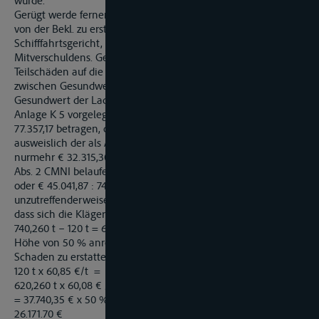
würde.
Gerügt werde ferner die Art und Weise der Berechnung des
von der Bekl. zu erstattenden Schadens durch das
Schifffahrtsgericht, und zwar unabhängig von der Frage des
Mitverschuldens. Gemäß Art. 19 Abs. 2 CMNI sei bei
Teilschäden auf die Wertminderung, d. h. die Differenz
zwischen Gesundwert und Schadwert abzustellen. Der
Gesundwert der Ladung habe vorliegend ausweislich der als
Anlage K 5 vorgelegten Rechnung der Fa. X. vom 20.3.2009 €
77.357,17 betragen, der Erlös für die Schadware dagegen
ausweislich der als Anlage K 4 vorgelegten Abrechnung G.
nurmehr € 32.315,30. Die Wertminderung im Sinne von Art. 19
Abs. 2 CMNI belaufe sich damit auf insgesamt € 45.041,87
oder € 45.041,87 : 740,260 t = 60,85 € /t. Ginge man nun –
unzutreffenderweise – mit dem Schifffahrtsgericht davon aus,
dass sich die Klägerin hinsichtlich eines Ladungsanteils von
740,260 t – 120 t = 620,260 t einen Mitverursachungsbeitrag in
Höhe von 50 % anrechnen lassen müsste, wäre folgender
Schaden zu erstatten:
120 t x 60,85 €/t = 7.301,52 €
620,260 t x 60,08 € /t
= 37.740,35 € x 50 % = 18.870,18 €
26.171.70 €