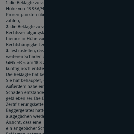
1.
die Beklagte zu verurteilen, an die Klägerin einen Betrag in
Höhe von 43.956,74 € nebst Zinsen hieraus in Höhe von 5
Prozentpunkten über dem Basiszins seit dem 24.11.2009 zu
zahlen,
2.
die Beklagte zu verurteilen, an die Klägerin vorgerichtliche
Rechtsverfolgungskosten in Höhe von 1.530,58 € nebst Zinsen
hieraus in Höhe von 5 Prozentpunkten über dem Basiszins seit
Rechtshängigkeit zu zahlen,
3.
festzustellen, dass die Beklagte der Klägerin auch den
weiteren Schaden zu ersetzen hat, der ihr aus der Havarie des
GMS »R.« am 18.3.2009 in A. bereits entstanden ist und
künftig noch entsteht.
Die Beklagte hat beantragt, die Klage abzuweisen.
Sie hat behauptet, GMS »T.« sei GMP-zertifiziert gewesen.
Außerdem habe ein LCI-Bericht vorgelegen. Zudem sei kein
Schaden entstanden, weil das Schüttgut körperlich unversehrt
geblieben sei. Die Durchbrechung der GMP-
Zertifizierungskette durch Einsatz eines nicht zertifizierten
Baggergerätes hätte durch einfache Nachkontrolle wieder
ausgeglichen werden können. Die Beklagte ist zudem der
Ansicht, dass eine Haftung bereits deshalb ausscheide, weil
ein angeblicher Schaden nicht im Obhutszeitraum der