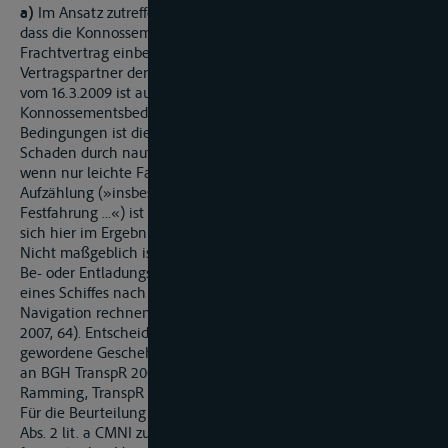
a)
Im Ansatz zutreffend hat das Schifffahrtsgericht erkannt,
dass die Konnossementsbedingungen wirksam in den
Frachtvertrag einbezogen wurden. Die Beklagte ist ständiger
Vertragspartner der Absenderin. In der Transportbestätigung
vom 16.3.2009 ist ausdrücklich vereinbart worden, dass die
Konnossementsbedingungen gelten. Gemäß § 15 lit. i der
Bedingungen ist die Haftung ausgeschlossen, sofern der
Schaden durch nautisches Verschulden verursacht wurde,
wenn nur leichte Fahrlässigkeit vorliegt. Die beispielhafte
Aufzählung (»insbesondere Zusammenstoß, Anfahrung,
Festfahrung ...«) ist nicht erschöpfend. Im Übrigen handelt es
sich hier im Ergebnis um eine Festfahrung im weiten Sinne.
Nicht maßgeblich ist, ob – jeweils isoliert betrachtet – reine
Be- oder Entladungsmaßnamen oder aber das Festmachen
eines Schiffes nach abgeschlossener Fahrt nicht mehr zur
Navigation rechnen (vgl. dazu SchiffObG Nürnberg ZfBinSch
2007, 64). Entscheidend ist vielmehr das schadensursächlich
gewordene Geschehen insgesamt zu bewerten (im Anschluss
an BGH TranspR 2007, 36 ff; vgl. dazu auch die Anm. von
Ramming, TranspR 2007, 58).
Für die Beurteilung der Frage, inwieweit der – gemäß Art. 25
Abs. 2 lit. a CMNI zulässige – vertragliche Haftungsausschluss