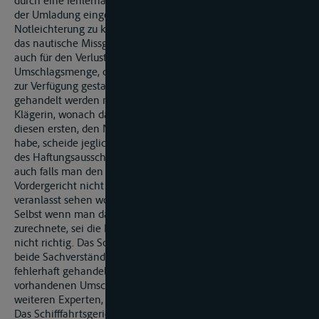
durch eine fehlerhafte Maßnahme im Zusammenhang mit
der Umladung eingetreten sei, greife zumindest für die
Notleichterung zu kurz. Gerade die Notleichterung sei durch
das nautische Missgeschick unmittelbar bedingt. Dies gelte
auch für den Verlust der GMP-Qualität für die erste
Umschlagsmenge, da GMP-zertifiziertes Umschlagsgerät nicht
zur Verfügung gestanden habe, notgedrungen aber habe
gehandelt werden müssen. Folge man der Auffassung der
Klägerin, wonach das gesamte Ladungsgut bereits durch
diesen ersten, den Notumschlag, die GMP-Qualität verloren
habe, scheide jegliche Haftung der Beklagten bereits wegen
des Haftungsausschlusses für nautisches Verschulden aus,
auch falls man den Umschlag in das GMS »T.« wie das
Vordergericht nicht mehr durch nautisches Verschulden
veranlasst sehen wollte.
Selbst wenn man das Verhalten des Experten S. der Beklagten
zurechnete, sei die Entscheidung des Schifffahrtsgerichts
nicht richtig. Das Schifffahrtsgericht gehe davon aus, dass
beide Sachverständige, der Experte S. und der Experte O.,
fehlerhaft gehandelt hätten, als sie den Umschlag mit dem
vorhandenen Umschlagsgerät ohne Hinzuziehung eines
weiteren Experten, des SGS-Kontrolleurs, zugelassen haben.
Das Schifffahrtsgericht übersehe dabei, dass der Experte S.