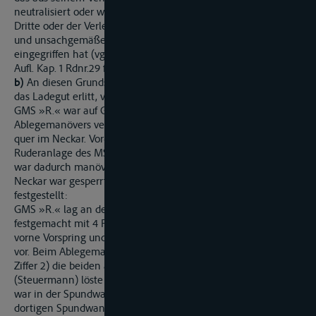
neutralisiert oder wieder gutgemacht hat, oder wenn der
Dritte oder der Verletzte in abwegiger, völlig ungewöhnlicher
und unsachgemäßer Weise in den Fortgang der Dinge
eingegriffen hat (vgl. Geigel/Kerr, Der Haftpflichtprozess, 26.
Aufl. Kap. 1 Rdnr.29 f. m.w.N.).
b)
An diesen Grundsätzen gemessen, wird der Schaden, den
das Ladegut erlitt, vom Haftungsausschluss umfasst.
GMS »R.« war auf Grund eines misslungenen
Ablegemanövers verfallen. Das Schif f lag bei Hochwasser
quer im Neckar. Vor- und Achterschiff steckten fest im Ufer. Die
Ruderanlage des MS »R.« war schwer beschädigt. Das Schiff
war dadurch manövrierunfähig und die Schifffahrt auf dem
Neckar war gesperrt. Die Wasserschutzpolizei hatte hierzu u.a.
festgestellt:
GMS »R.« lag an der Anlände X. in A.. Es war Bug zu Tal,
festgemacht mit 4 Festmachern, achtern Beidraht und Spring,
vorne Vorspring und Beidraht, dieser stand ebenfalls etwas
vor. Beim Ablegemanöver löste der Schiffsführer B (Streithelfer
Ziffer 2) die beiden achterlichen Taue, seine Frau
(Steuermann) löste die Vorspring. Der Beidraht (40 mm Tau)
war in der Spundwand an einem Poller festgemacht. In der
dortigen Spundwand sind die Pollernischen relativ klein. Als