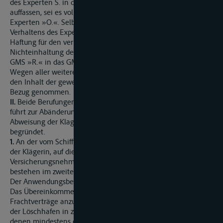
des Experten S. in diesem Zusammenhang als Fehlverhalten
auffassen, sei es vollständig überlagert von dem Verhalten des
Experten »O.«. Selbst bei unterstellter Zurechnung des
Verhaltens des Experten S. zu der Beklagten löste dies keine
Haftung für den vermeintlichen Wertverlust wegen
Nichteinhaltung der GMP-Regularien beim Umschlag vom
GMS »R.« in das GMS »T.« aus.
Wegen aller weiteren Einzelheiten des Parteivortrags wird auf
den Inhalt der gewechselten Schriftsätze nebst Anlagen
Bezug genommen.
II.
Beide Berufungen sind zulässig. Die Berufung der Beklagten
führt zur Abänderung des erstinstanzlichen Urteils und
Abweisung der Klage, die Berufung der Klägerin ist nicht
begründet.
1.
An der vom Schifffahrtsgericht bejahten Aktivlegitimation
der Klägerin, auf die etwaige Schadensersatzansprüche ihrer
Versicherungsnehmerin, der Absenderin, übergegangen sind,
bestehen im zweiten Rechtszug keine ernsthaften Zweifel.
Der Anwendungsbereich des Art. 16 Abs. 1 CMNI ist eröffnet.
Das Übereinkommen ist gemäß Art. 2 Abs. 1 CMNI auf alle
Frachtverträge anzuwenden, nach denen der Ladehafen und
der Löschhafen in zwei verschiedenen Staaten liegen, von
denen mindestens einer Vertragspartei des Übereinkommens