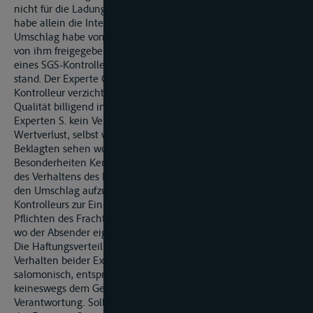
nicht für die Ladung zuständig gewesen sei. Der Experte O.
habe allein die Interessen der Ladungsseite vertreten. Der
Umschlag habe von ihm freigegeben werden müssen und sei
von ihm freigegeben worden, obgleich die Hinzuziehung
eines SGS-Kontrolleurs möglich gewesen wäre und im Raum
stand. Der Experte O. habe für die Ladungsseite auf diesen
Kontrolleur verzichtet und damit die Aufgabe der GMP-
Qualität billigend in Kauf genommen. Folglich treffe den
Experten S. kein Verschulden an dem streitgegenständlichen
Wertverlust, selbst wenn man in ihm einen Beauftragten der
Beklagten sehen wollte, der zudem von ladungsspezifischen
Besonderheiten Kenntnis hatte, sei der Experte S. angesichts
des Verhaltens des Experten »O.« nicht gehalten gewesen,
den Umschlag aufzuhalten und auf eine Beiziehung des SGS-
Kontrolleurs zur Einhaltung der GMP-Regeln zu drängen. Die
Pflichten des Frachtführers zur Ladungsfürsorge endeten dort,
wo der Absender eigene Entscheidungen treffe.
Die Haftungsverteilung 50:50 für das angeblich fehlerhafte
Verhalten beider Experten erscheine zwar auf den ersten Blick
salomonisch, entspreche angesichts des Vorgesagten jedoch
keineswegs dem Gewicht und der Reichweite der jeweiligen
Verantwortung. Sollte man überhaupt irgendein Verhalten