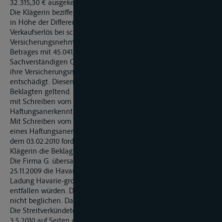
32.315,30 € ausgekehrt.
Die Klägerin beziffert gegenüber der Beklagten den Schaden
in Höhe der Differenz zwischen dem zu erwartenden
Verkaufserlös bei schadensfreiem Verlauf und des an ihre
Versicherungsnehmerin durch die Firma G. ausgekehrten
Betrages mit 45.041,87 € zuzüglich Kosten des
Sachverständigen O. in Höhe von 481,42 €. Die Klägerin hat
ihre Versicherungsnehmerin in Höhe von 43.956,74 €
entschädigt. Diesen Betrag macht sie gegenüber der
Beklagten geltend. Die Versicherungsmaklerin der X forderte
mit Schreiben vom 5.11.2009 die Beklagte auf, ein
Haftungsanerkenntnis bis spätestens 25.11.2009 abzugeben.
Mit Schreiben vom 24.11.2009 lehnte die Beklagte die Abgabe
eines Haftungsanerkenntnisses dem Grunde nach ab. Unter
dem 03.02.2010 forderte der Prozessbevollmächtigte der
Klägerin die Beklagte nochmals vergeblich zur Zahlung auf.
Die Firma G. übersandte der Klägerin mit Schreiben vom
25.11.2009 die Havariegrosse-Dispache, wonach auf die
Ladung Havarie-grosse-Beiträge in Höhe von 14.989,32 €
entfallen würden. Die Klägerin hat diesen Betrag bislang
nicht beglichen. Das Verfahren wird derzeit nicht betrieben.
Die Streitverkündeten Ziffer 1 und 2 sind mit Schriftsatz vom
3.5.2010 auf Seiten der Beklagten als Streithelfer beigetreten.