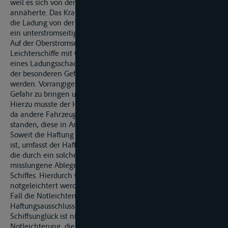
weil es sich von der falschen Seite, der Unterstromseite,
annäherte. Das Kranschiff wäre nicht in der Lage gewesen,
die Ladung von der Oberstromseite über den Havaristen in
ein unterstromseitig liegendes Leichterschiff umzuschlagen.
Auf der Oberstromseite standen jedoch keinerlei
Leichterschiffe mit GMP-Zertifikat zur Verfügung. Das Risiko
eines Ladungsschadens bei der Bergung musste in Anbetracht
der besonderen Gefahrenlage somit in Kauf genommen
werden. Vorrangiges Ziel war es, Schiff und Ladung aus der
Gefahr zu bringen und das Verkehrshindernis zu beseitigen.
Hierzu musste der Havarist vor Ort aufgeleichtert werden und,
da andere Fahrzeuge als die der Firma nicht zur Verfügung
standen, diese in Anspruch genommen werden.
Soweit die Haftung für nautisches Verschulden abbedungen
ist, umfasst der Haftungsausschluss auch sämtliche Schäden,
die durch ein solches Geschehen eingetreten sind. Das
misslungene Ablegemanöver galt der Fortbewegung des
Schiffes. Hierdurch war das Schiff verfallen und musste
notgeleichtert werden. Die Leichterung des Schiffes, in jedem
Fall die Notleichterung in die Schute »M.«, betraf somit den
Haftungsausschluss wegen nautischen Verschuldens. Das
Schiffsunglück ist nicht nur conditio sine qua non für diese
Notleichterung, die Notleichterung stand auch in enger