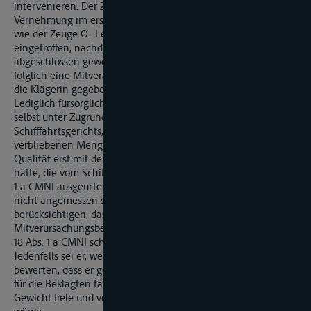
intervenieren. Der Zeuge C. habe dies anlässlich seiner
Vernehmung im erstinstanzlichen Verfahren ebenso bestätigt
wie der Zeuge O.. Letzterer sei am Havarieort erst
eingetroffen, nachdem der Umschlag in SL »M.« bereits
abgeschlossen gewesen sei. Schon aus diesem Grund scheide
folglich eine Mitverantwortlichkeit der Ladungsseite, die sich
die Klägerin gegebenenfalls zurechnen lassen müsste, aus.
Lediglich fürsorglich werde daher darauf verwiesen, dass
selbst unter Zugrundelegen der Annahme des
Schifffahrtsgerichts, dass auch die zunächst in GMS »R.«
verbliebenen Menge von 620 t Weizenkleiepellets ihre GMP-
Qualität erst mit deren Löschung in GMS »T.« verloren gehabt
hätte, die vom Schifffahrtsgericht im Rahmen des Art. 18 Abs.
1 a CMNI ausgeurteilte Mietverursachungsquote von 50 %
nicht angemessen sei. Insoweit sei zunächst zu
berücksichtigen, dass der Klägerin ein etwaiger
Mitverursachungsbeitrag des Zeugen O. im Rahmen des Art.
18 Abs. 1 a CMNI schon nicht angelastet werden könne.
Jedenfalls sei er, wenn er denn vorläge, als so geringfügig zu
bewerten, dass er gegenüber dem Verursachungsbeitrag des
für die Beklagten tätigen Sachverständigen S. nicht ins
Gewicht fiele und vollständig hinter diesem zurückstehen