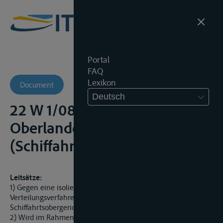
Portal
FAQ
Lexikon
Document
Deutsch
22 W 1/08 BSch -
Oberlandesgericht
(Schiffahrtsobergericht)
Leitsätze:
1) Gegen eine isolierte Kostengrundentscheidung im
Verteilungsverfahren ist die sofortige Beschwerde zum
Schiffahrtsobergericht zulässig.
2) Wird im Rahmen eines Verteilungsverfahrens eine