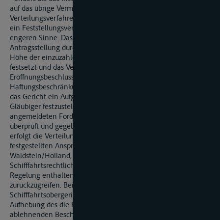
auf das übrige Vermögen des Schuldners zu verhindern. Das
Verteilungsverfahren gliedert sich in ein Eröffnungsverfahren,
ein Feststellungsverfahren und ein Verteilungsverfahren im
engeren Sinne. Das Verfahren beginnt mit der
Antragsstellung durch den Schuldner, worauf das Gericht die
Höhe der einzuzahlenden Höhe der Haftungs- summe
festsetzt und das Verteilungsverfahren eröffnet. Der
Eröffnungsbeschluss bewirkt materiell-rechtlich die
Haftungsbeschränkung. Nach Eröffnung des Verfahrens erlässt
das Gericht ein Aufgebot, um die teilnahmeberechtigten
Gläubiger festzustellen. In einem Prüfungstermin werden die
angemeldeten Forderungen auf ihre Berechtigung hin
überprüft und gegebenenfalls festgestellt. Anschließend
erfolgt die Verteilung der Haftungssumme anteilig auf die
festgestellten Ansprüche (vgl. Rittmeister und v.
Waldstein/Holland, jeweils a.a.O.). Soweit die Vorschriften der
Schifffahrtsrechtlichen Verteilungsordnung keine besondere
Regelung enthalten, ist auf die Bestimmungen der ZPO
zurückzugreifen. Bei der Kostengrundentscheidung, die das
Schifffahrtsobergericht in der Entscheidung über die
Aufhebung des die Eröffnung des Verteilungsverfahrens
ablehnenden Beschluss und die Zurückverweisung der Sache