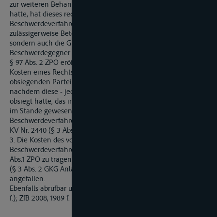
zur weiteren Behandlung dem Schifffahrtsgericht übertragen
hatte, hat dieses rechtsfehlerfrei einerseits die am
Beschwerdeverfahren tatsächlich und rechtlich
zulässigerweise Beteiligten, also nicht nur die Antragstellerin,
sondern auch die Gläubiger als Antrags- und
Beschwerdegegner berücksichtigt, und andererseits von der in
§ 97 Abs. 2 ZPO eröffneten Möglichkeit Gebrauch gemacht,
Kosten eines Rechtsmittelverfahrens (ganz oder) teilweise der
obsiegenden Partei - hier der Antragstellerin - aufzuerlegen,
nachdem diese - jedenfalls u.a. - auf Grund neuen Vorbringens
obsiegt hatte, das im ersten Rechtszug sie geltend zu machen
im Stande gewesen war. In dem früheren
Beschwerdeverfahren ist keine Gerichtsgebühr entstanden,
KV Nr. 2440 (§ 3 Abs. 2 GKG Anlage 1).
3. Die Kosten des vorliegenden sofortigen
Beschwerdeverfahrens hat die Antragstellerin gemäß § 97
Abs.1 ZPO zu tragen. An Gerichtskosten ist gemäß KV Nr. 2440
(§ 3 Abs. 2 GKG Anlage 1) eine Festgebühr von 50,00 Euro
angefallen.
Ebenfalls abrufbar unter ZfB 2008 - Nr.8 (Sammlung Seite 1989
f.); ZfB 2008, 1989 f.