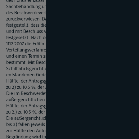
des Fonds einzuzahlen ist, sowie zur weiteren
Sachbehandlung und Entscheidung - auch über die Kosten
des Beschwerdeverfahrens - an das Schifffahrtsgericht Mainz
zurückverwiesen. Daraufhin hat das Schifffahrtsgericht
festgestellt, dass die Formalien des Antrags gegeben seien
und mit Beschluss vom 30.10.2007 die Haftungssumme
festgesetzt. Nach deren Einzahlung hat es mit Beschluss vom
1112.2007 die Eröffnung des Binnenschifffahrtsrechtlichen
Verteilungsverfahrens angeordnet, einen Sachwalter bestellt
und einen Termin zur Prüfung der angemeldeten Forderungen
bestimmt. Mit Beschluss vom 19.12.2007 hat das
Schifffahrtsgericht entschieden: Die im Beschwerdeverfahren
entstandenen Gerichtskosten fallen der Antragstellerin zur
Hälfte, der Antragsgegnerin zu 1) zu 17 %, der Antragsgegnerin
zu 2) zu 10,5 %, der Antragsgegnerin zu 3) zu 22,5 % zur Last.
Die im Beschwerdeverfahren entstandenen
außergerichtlichen Kosten der Antragstellerin fallen dieser zur
Hälfte, der Antragsgegnerin zu 1) zu 17 %, der Antragsgegnerin
zu 2.) zu 10,5 %, der Antragsgegnerin zu 3) zu 22,5 % zur Last.
Die außergerichtlichen Kosten der Antragsgegnerinnen zu 1)
bis 3) fallen jeweils zur Hälfte der Antragstellerin und jeweils
zur Hälfte den Antragsgegnerinnen zu 1) bis 3) zur Last. Zur
Begründung wird in der Entscheidung auf §§ 97 Abs. 2, 100