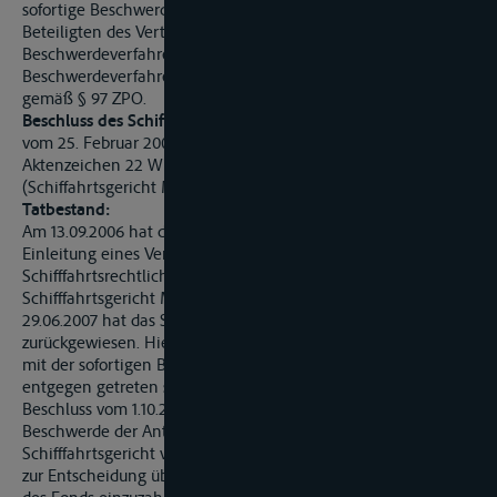
sofortige Beschwerde eingereicht und beteiligen sich die
Beteiligten des Verteilungsverfahrens am
Beschwerdeverfahren, so haben die Beteiligten des
Beschwerdeverfahrens Anspruch auf Ersatz ihrer Kosten
gemäß § 97 ZPO.
Beschluss des Schiffahrtsobergerichtes Karlsruhe
vom 25. Februar 2008
Aktenzeichen 22 W 1/08 BSch
(Schiffahrtsgericht Mainz, Aktenzeichen 77 H 68/06 BSch)
Tatbestand:
Am 13.09.2006 hat die Antragstellerin den Antrag auf
Einleitung eines Verteilungsverfahrens gemäß der
Schifffahrtsrechtlichen Verteilungsordnung (SVertO) beim
Schifffahrtsgericht Mainz gestellt. Mit Beschlussvom
29.06.2007 hat das Schifffahrtsgericht diesen Antrag
zurückgewiesen. Hiergegen wandte sich die Antragstellerin
mit der sofortigen Beschwerde, der die Antragsgegner
entgegen getreten sind. Das Schifffahrtsobergericht hat mit
Beschluss vom 1.10.2007 - 22 W 1/07 BSch - auf die sofortige
Beschwerde der Antragstellerin den Beschluss des
Schifffahrtsgericht vom 29.06.2007 aufgehoben und die Sache
zur Entscheidung über die Haftungssumme, die zur Errichtung