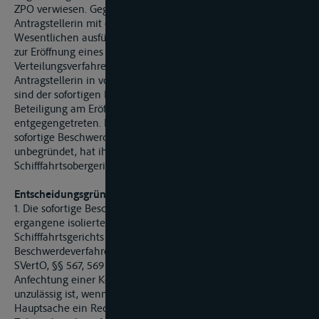
ZPO verwiesen. Gegen diese Entscheidung wendet sich die
Antragstellerin mit der sofortigen Beschwerde, zu der sie im
Wesentlichen ausführt: Eine Mitwirkung der Gläubiger sei bis
zur Eröffnung eines schifffahrtsrechtlichen
Verteilungsverfahrens nicht vorgesehen. Im Übrigen habe die
Antragstellerin in vollem Umfang obsiegt. Die Antragsgegner
sind der sofortigen Beschwerde unter Hinweis auf ihre
Beteiligung am Eröffnungs- und Beschwerdeverfahren
entgegengetreten. Das Schifffahrtsgericht erachtet die
sofortige Beschwerde für unzulässig, jedenfalls aber für
unbegründet, hat ihr deshalb nicht abgeholfen und sie dem
Schifffahrtsobergericht zur Entscheidung vorgelegt.
Entscheidungsgründe:
1. Die sofortige Beschwerde der Antragstellerin gegen die
ergangene isolierte Kostengrundentscheidung des
Schifffahrtsgerichts hinsichtlich des vorausgegangenen
Beschwerdeverfahrens ist zulässig, §§ 3 Abs. 2, 34 Abs. 2
SVertO, §§ 567, 569 ZPO. § 99 Abs. 1 ZPO, wonach die
Anfechtung einer Kostenentscheidung grundsätzlich
unzulässig ist, wenn nicht gegen die Entscheidung in der
Hauptsache ein Rechtsmittel eingelegt wird, steht der