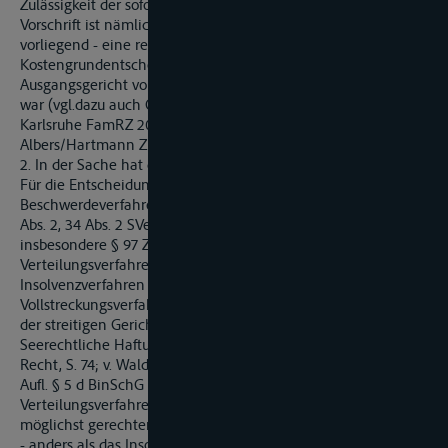
Zulässigkeit der sofortigen Beschwerde nichts entgegen. Diese
Vorschrift ist nämlich nicht anzuwenden, wenn - wie
vorliegend - eine reine (»isolierte«)
Kostengrundentscheidung ergangen ist, die dem
Ausgangsgericht vom Rechtsmittelgericht übertragen worden
war (vgl.dazu auch OLG Zweibrücken, FamRZ 1983, 1154; OLG
Karlsruhe FamRZ 2002, 682; Baumbach/Lauterbach/
Albers/Hartmann ZPO 66. Aufl. § 99 Rdnr5 m.w.N.).
2. In der Sache hat die sofortige Beschwerde keinen Erfolg.
Für die Entscheidung darüber, wem die Kosten eines
Beschwerdeverfahrens aufzuerlegen sind, gelten gemäß §§ 3
Abs. 2, 34 Abs. 2 SVertO die Vorschriften der ZPO,
insbesondere § 97 ZPO. Bei dem Schifffahrtsrechtlichen
Verteilungsverfahrens handelt es sich um ein teilweise dem
Insolvenzverfahren vergleichbares, besonders ausgestaltetes
Vollstreckungsverfahren, das nicht der freiwilligen, sondern
der streitigen Gerichtsbarkeit angehört (vgl. Rittmeister, Das
Seerechtliche Haftungsbeschränkungsverfahren nach neuem
Recht, S. 74; v. Waldstein/Holland, Binnenschifffahrtsrecht, 5.
Aufl. § 5 d BinSchG Rdnr. 5 jeweils m.w.N.). Die Funktion des
Verteilungsverfahren besteht darin, die Haftungssumme in
möglichst gerechter Weise auf die Gläubiger zu verteilen und
- anders als das Insolvenzverfahren - den Zugriff der Gläubiger