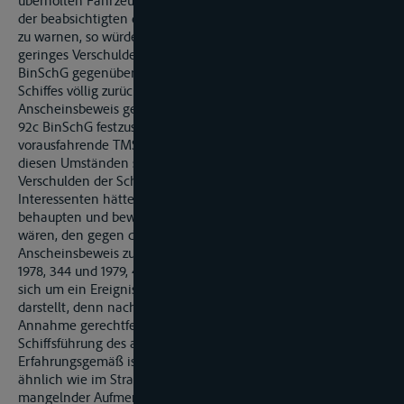
überholten Fahrzeug hätte aufnehmen sollen, um dieses vor
der beabsichtigten deutlichen Geschwindigkeitsreduzierung
zu warnen, so würde ein in dem Unterlassen liegendes
geringes Verschulden bei der Abwägung gemäß § 92c
BinSchG gegenüber dem Eigenverschulden des auffahrenden
Schiffes völlig zurücktreten. Die Grundsätze über den
Anscheinsbeweis gelten auch für das gemäß § 254 BGB oder §
92c BinSchG festzustellende Mitverschulden. MS „K." hat das
vorausfahrende TMS „S." angefahren und beschädigt. Unter
diesen Umständen spricht der Anscheinsbeweis für ein
Verschulden der Schiffsführung von MS „K.". Seine
Interessenten hätten bei dieser Sachlage Tatsachen
behaupten und beweisen müssen, die geeignet gewesen
wären, den gegen die Schiffsführung von MS „K." sprechenden
Anscheinsbeweis zu erschüttern (vgl. RhSchOG Köln, VersR
1978, 344 und 1979, 439). Bei einer Auffahrhavarie handelt es
sich um ein Ereignis, das einen typischen Geschehensablauf
darstellt, denn nach den Erfahrungen des Lebens ist die
Annahme gerechtfertigt, dass es auf einem Fehlverhalten der
Schiffsführung des auffahrenden Fahrzeugs beruht.
Erfahrungsgemäß ist ein derartiger Unfall in der Schifffahrt-
ähnlich wie im Straßenverkehr - regelmäßig nur mit
mangelnder Aufmerksamkeit oder zu dichtem Auffahren oder