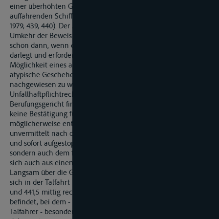
einer überhöhten Geschwindigkeit auf Seiten des
auffahrenden Schiffes erklärbar (vgl. RhSchOG Köln, VersR
1979, 439, 440). Der Anscheinsbeweis führt nicht zu einer
Umkehr der Beweislast. Seine Wirkung entfällt vielmehr
schon dann, wenn der Gegner des Beweisführers Tatsachen
darlegt und erforderlichenfalls beweist, die die ernsthafte
Möglichkeit eines anderen Geschehensablaufes ergeben. Der
atypische Geschehensablauf selbst braucht nicht positiv
nachgewiesen zu werden (vgl. Wussow/Kürschner,
Unfallhaftpflichtrecht, 15. Aufl., 2002, Kap. 20 TZ 8 m.w.N.). Das
Berufungsgericht findet im Ergebnis der Beweisaufnahme
keine Bestätigung für die Richtigkeit der den Anscheinsbeweis
möglicherweise entkräftenden Darstellung, dass sich TMS „S."
unvermittelt nach dem Überholvorgang vor MS „K." gesetzt
und sofort aufgestoppt habe. Nicht nur dem vorausfahrenden,
sondern auch dem folgenden Schiffsführer war bekannt, was
sich auch aus einem Hinweis im Radaratlas: „442,1 Achtung!
Langsam über die Grassteiner Schwelle fahren" ergibt, dass
sich in der Talfahrt Friedrichsaue zwischen Rhein-km 441,0
und 441,5 mittig rechtsrheinisch ein „trockenes Stück"
befindet, bei dem - insbesondere für einen voll abgeladenen
Talfahrer - besondere Vorsicht geboten ist. MS „K." musste