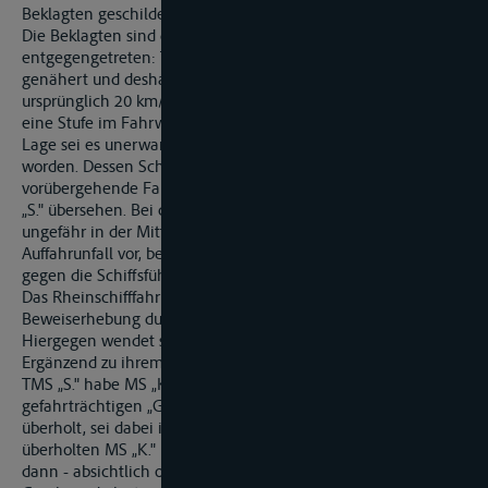
Beklagten geschilderte nachgewiesen.
Die Beklagten sind diesem Vortrag im wesentlichen wie folgt
entgegengetreten: TMS „S." habe sich Rhein-km 441,5
genähert und deshalb seine Geschwindigkeit von
ursprünglich 20 km/h auf etwa 14 km/h reduziert, weil es auf
eine Stufe im Fahrwasser Rücksicht nehmen wollte. In dieser
Lage sei es unerwartet durch MS „K." achtern angefahren
worden. Dessen Schiffsführer habe offenbar die
vorübergehende Fahrtreduzierung des vorausfahrenden TMS
„S." übersehen. Bei dem Zusammenstoß befand sich TMS „S."
ungefähr in der Mitte des Fahrwassers. Es liege ein typischer
Auffahrunfall vor, bei dem der Beweis des ersten Anscheins
gegen die Schiffsführung des auffahrenden Schiffes spreche.
Das Rheinschifffahrtsgericht hat die Klage nach
Beweiserhebung durch Urteil vom 31.06.2002 abgewiesen.
Hiergegen wendet sich die Klägerin mit der Berufung.
Ergänzend zu ihrem erstinstanzlichen Vorbringen trägt sie vor:
TMS „S." habe MS „K." vor der bekanntermaßen
gefahrträchtigen „Grassteiner Schwelle" vor Rhein-km 442
überholt, sei dabei in sorgfaltswidriger Weise kurz vor dem
überholten MS „K." in dessen Kurslinie eingeschert und habe
dann - absichtlich oder unabsichtlich - drastisch an