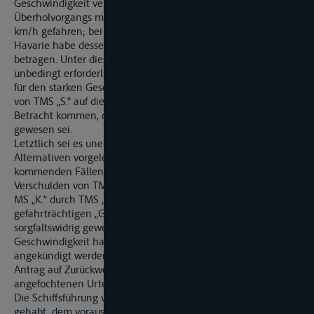
Geschwindigkeit verloren. TMS „S." sei während des
Überholvorgangs mit einer Geschwindigkeit von etwa 20
km/h gefahren; bei der unmittelbar hierauf sich ereignenden
Havarie habe dessen Geschwindigkeit nur noch 7 bis 8 km/h
betragen. Unter diesen Umständen wäre eine Warnung
unbedingt erforderlich gewesen. Als eine andere Möglichkeit
für den starken Geschwindigkeitsverlust könne ein Auflaufen
von TMS „S." auf die bei Rhein-km 441 befindliche Schwelle in
Betracht kommen, da TMS „S." zu kopflastig abgeladen
gewesen sei.
Letztlich sei es unerheblich, welche der beiden dargestellten
Alternativen vorgelegen habe - in beiden in Betracht
kommenden Fällen sei die Havarie auf ein alleiniges
Verschulden von TMS „S." zurückzuführen. Das Überholen des
MS „K." durch TMS „S." kurz vor der bekanntermaßen
gefahrträchtigen „Grassteiner Schwelle" sei per se
sorgfaltswidrig gewesen. Die drastische Verringerung der
Geschwindigkeit habe daher über Funk oder durch Signal
angekündigt werden müssen. Die Beklagten stützen ihren
Antrag auf Zurückweisung der Berufung auf die Gründe des
angefochtenen Urteils und tragen ergänzend vor:
Die Schiffsführung von MS „K." habe genügend Zeit und Raum
gehabt, dem vorausfahrenden TMS „S." zu folgen, dessen Kurs