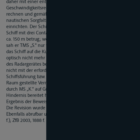
daher mit einer entsprechenden deutlichen
Geschwindigkeitsreduzierung des vorauslaufenden TMS „S."
rechnen und gemäß § 1.04 RhSchPVO im Rahmen der
nautischen Sorgfaltspflicht das eigene Fahrverhalten darauf
einrichten. Der Schiffsführer von MS „K." gab an, dass sein
Schiff mit drei Containern beladen war und seine Sicht voraus
ca. 150 m betrug; wegen dieses „toten Winkels" von ca. 150 m
sah er TMS „S." nur während des Überholvorgangs. Nachdem
das Schiff auf die Kurslinie eingeschwenkt war, konnte er es
optisch nicht mehr wahrnehmen, sondern musste es mit Hilfe
des Radargerätes beobachten. Dies geschah offensichtlich
nicht mit der erforderlichen Sorgfalt. Die von der
Schiffsführung bzw. den Interessenten von MS „K" in den
Raum gestellte Vermutung, dass TMS „S." vor der Anfahrung
durch MS „K." auf Grund geraten sei und deshalb ein
Hindernis bereitet habe, sieht das Berufungsgericht nach dem
Ergebnis der Beweisaufnahme als widerlegt an.
Die Revision wurde nicht zugelassen.
Ebenfalls abrufbar unter ZfB 2003 - Nr.3 (Sammlung Seite 1888
f.); ZfB 2003, 1888 f.