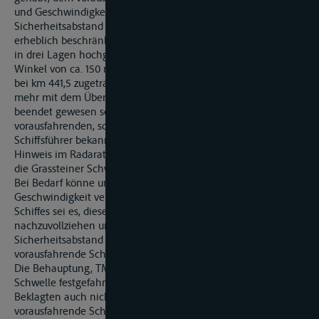
und Geschwindigkeit zu beobachten und den notwendigen
Sicherheitsabstand einzuhalten. Allerdings sei die Sicht
erheblich beschränkt gewesen, weil die Container auf MS „K."
in drei Lagen hochgestaut waren, so dass voraus ein toter
Winkel von ca. 150 m bestanden habe. Da sich der Unfall erst
bei km 441,5 zugetragen habe, bestehe kein Zusammenhang
mehr mit dem Überholmanöver, das bereits bei km 440
beendet gewesen sei. Es sei nicht nur für den
vorausfahrenden, sondern auch für den nachfolgenden
Schiffsführer bekannt gewesen, was sich auch aus einem
Hinweis im Radaratlas ergebe: „442,1 Achtung! Langsam über
die Grassteiner Schwelle fahren".
Bei Bedarf könne und müsse das vorausfahrende Schiff seine
Geschwindigkeit vermindern, Aufgabe des nachfolgenden
Schiffes sei es, diese Geschwindigkeitsreduzierung
nachzuvollziehen und einen angemessenen
Sicherheitsabstand beizubehalten. Dazu müsse die
vorausfahrende Schifffahrt beobachtet werden.
Die Behauptung, TMS „S." habe sich auf der besagten
Schwelle festgefahren, treffe nicht zu und habe von dem
Beklagten auch nicht bewiesen werden können. Das
vorausfahrende Schiff sei bei Verringerung der