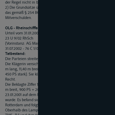
der Regel nicht in besonderer Weise warnen.
2) Die Grundsätze über den Anscheinsbeweis gelten auch für
das gemäß § 254 BGB oder § 92 c BinSchG festzustellende
Mitverschulden.
OLG - Rheinschifffahrtsgericht – Karlsruhe
Urteil vom 31.01.2003
23 U 9/02 RhSch
(Vorinstanz: AG Mainz, Rheinschifffahrtsgericht, Urteil vom
31.07.2002 - 76 C 1/02 BSchRh)
Tatbestand:
Die Parteien streiten um die Folgen einer Auffahr-Havarie.
Die Klägerin versichert das Containermotorschiff MS „K." (110
m lang, 11,40 m breit, 2495 t groß, 1750 PS + Bugstrahlruder
450 PS stark). Sie klagt aus übergangenem bzw. abgetretenem
Recht.
Die Beklagte Ziffer 1 ist Eignerin des TMS „S." (97 m lang, 9,50
m breit, 900 PS + 200 PS Bugstrahlruder, 1800 t groß), das am
23.01.2001 auf dem Rhein vom Beklagten Ziffer 2 geführt
wurde. Es befand sich in der Talfahrt von Karlsruhe nach
Rotterdam und folgte dem vorausfahrenden TMS „R.".
Oberhalb des Lampertheimer Altrheins überholte (zunächst