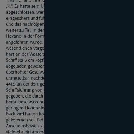
TMS „R." und ihm folgend) TMS „S." das zu Tal fahrende MS
„K.". Es hatte sein Überholmanöver etwa bei km 440,0
abgeschlossen, war wieder auf Kurslinie von MS „K."
eingeschert und fuhr ebenso wie das vorausfahrende TMS „R."
und das nachfolgende TMS „S." etwa in der Fahrwassermitte
weiter zu Tal. In der Folge kam es bei Rhein-km 441,5 zu einer
Havarie in der Form, dass TMS „S." durch MS „K." von achtern
angefahren wurde. Die Klägerin hat im ersten Rechtszug im
wesentlichen vorgetragen: TMS „S." sei bei fallendem Wasser
hart an der Wasserstandsgrenze abgeladen gewesen. Das
Schiff sei 3 cm kopflastig und damit für die Talfahrt sachwidrig
abgeladen gewesen. Deshalb und wegen nicht angepasster
überhöhter Geschwindigkeit von 19 km/h habe sich TMS „S."
unmittelbar, nachdem es MS „K." überholt habe, bei Rhein-km
441,5 an der dortigen Schwelle festgefahren. Für die
Schiffsführung von MS „K." habe es keine Möglichkeit
gegeben, die durch die plötzliche Festfahrung von TMS „S."
heraufbeschworene Havariegefahr abzuwenden. Aufgrund des
geringen Höhenabstandes habe MS „K." nur noch wenig nach
Backbord halten können, als es dann schon zur Havarie
gekommen sei. Bei diesem Havarieverlauf greife der
Anscheinsbeweis zu Lasten der Klägerin nicht ein, es sei
vielmehr ein anderer Geschehensablauf als der von den