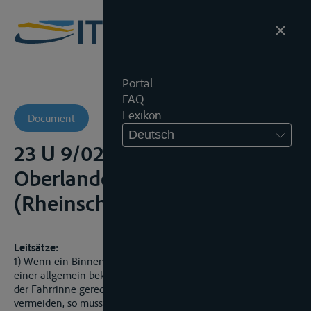
Portal
FAQ
Lexikon
Document
Deutsch
23 U 9/02 RhSch -
Oberlandesgericht
(Rheinschiffahrtsobergericht)
Leitsätze:
1) Wenn ein Binnenschiff die Fahrt deutlich herabsetzt, um
einer allgemein bekannten geringeren Sohlentiefe innerhalb
der Fahrrinne gerecht zu werden und eine Grundberührung zu
vermeiden, so muss es dazu die nachfolgende Schifffahrt in