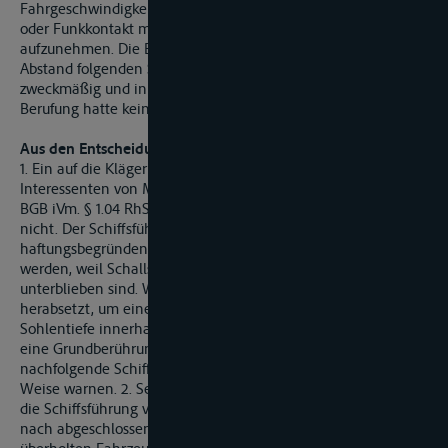
Fahrgeschwindigkeit nicht verpflichtet, Warnsignale zu geben
oder Funkkontakt mit dem nachfolgenden Talfahrer
aufzunehmen. Die Beobachtung der in ausreichendem
Abstand folgenden Schifffahrt sei weder vorgeschrieben noch
zweckmäßig und in vielen Fällen auch nicht möglich. Die
Berufung hatte keinen Erfolg.
Aus den Entscheidungsgründen:
1. Ein auf die Klägerin übergegangener Anspruch der
Interessenten von MS „K." aus § 823 Abs. 1 BGB, § 823 Abs. 2
BGB iVm. § 1.04 RhSchPVO, §§ 3, 4, 92 ff BinSchG besteht
nicht. Der Schiffsführung von TMS „S." können
haftungsbegründende Vorwürfe nicht deshalb gemacht
werden, weil Schallsignale oder eine Funkkontaktaufnahme
unterblieben sind. Wenn ein Fahrzeug die Fahrt deutlich
herabsetzt, um einer allgemein bekannten geringeren
Sohlentiefe innerhalb der Fahrrinne gerecht zu werden und
eine Grundberührung zu vermeiden, so muss es dazu die
nachfolgende Schifffahrt in der Regel nicht in besonderer
Weise warnen. 2. Selbst wenn man jedoch fordern würde, dass
die Schiffsführung von TMS „S." in der vorliegenden Situation
nach abgeschlossenem Überholmanöver Funkkontakt zu dem