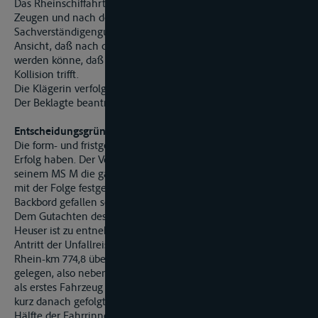
Das Rheinschiffahrtsgericht hat nach Vernehmung von
Zeugen und nach dem Einholen eines
Sachverständigengutachtens die Klage abgewiesen. Es ist der
Ansicht, daß nach dem Beweisergebnis nicht festgestellt
werden könne, daß den Beklagten ein Verschulden an der
Kollision trifft.
Die Klägerin verfolgt mit der Berufung den Klagantrag weiter.
Der Beklagte beantragt, die Berufung zurückzuweisen.
Entscheidungsgründe:
Die form- und fristgerecht eingelegte Berufung kann keinen
Erfolg haben. Der Vorwurf der Klägerin, der Beklagte habe mit
seinem MS M die garantierte Fahrrinne verlassen, sei darauf
mit der Folge festgekommen, daß das Schiff quer nach
Backbord gefallen sei, ist nicht bewiesen.
Dem Gutachten des gerichtlichen Sachverständigen Prof. Dr.
Heuser ist zu entnehmen, daß MS R und MS M vor dem
Antritt der Unfallreise nebeneinander am rechten Ufer bei
Rhein-km 774,8 übernachtet haben; MS M hat außen
gelegen, also neben der Steuerbordseite des MS R. MS M hat
als erstes Fahrzeug die Bergfahrt angetreten ; MS R ist ihm
kurz danach gefolgt. Beide Fahrzeuge haben Kurs in die linke
Hälfte der Fahrrinne genommen. Diese verläuft nach der