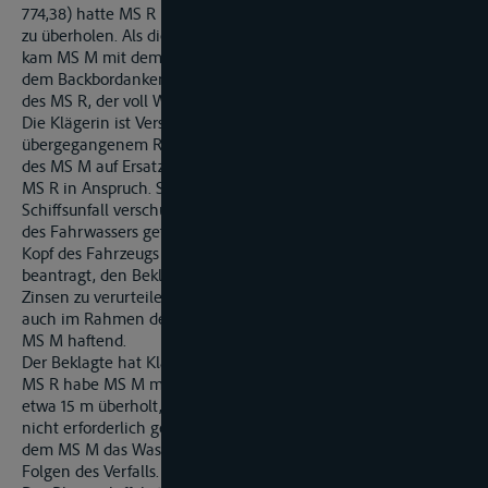
774,38) hatte MS R begonnen, MS M an dessen Backbordseite
zu überholen. Als die Schiffe etwa auf gleicher Höhe waren,
kam MS M mit dem Kopf nach Backbord herüber, stieß mit
dem Backbordanker gegen die Steuerbordseite von Raum 3
des MS R, der voll Wasser lief.
Die Klägerin ist Versicherer des MS R. Sie nimmt aus
übergegangenem Recht den Beklagten als Eigner und Führer
des MS M auf Ersatz der Unfallschäden der Interessenten des
MS R in Anspruch. Sie wirft dem Beklagten vor, den
Schiffsunfall verschuldet zu haben. Er sei mit MS M außerhalb
des Fahrwassers gefahren, dabei festgekommen und mit dem
Kopf des Fahrzeugs herumgeschlagen. Die Klägerin hat
beantragt, den Beklagten zur Zahlung von 58.801,81 DM nebst
Zinsen zu verurteilen, und zwar nicht nur persönlich, sondern
auch im Rahmen des Binnenschiffahrtsgesetzes dinglich mit
MS M haftend.
Der Beklagte hat Klagabweisung beantragt. Er behauptet:
MS R habe MS M mit einem sehr geringen Seitenabstand von
etwa 15 m überholt, obwohl dies nach der Lage im Revier
nicht erforderlich gewesen wäre; dadurch habe der Überholer
dem MS M das Wasser weggezogen mit den schädlichen
Folgen des Verfalls.