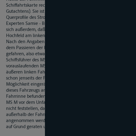
Schiffahrtskarte rechtsrheinisch (vgl. Anlage 1 des
Gutachtens). Sie ist 150 m breit (nach der Aufzeichnung der
Querprofile des Stromes von km 774,0 - 773,8 durch den
Experten Samie - Bl. 47 der Akten). Aus der Schiffskarte ergibt
sich außerdem, daß der Strompfeiler der Eisenbahnbrücke
Hochfeld am linken Rand der Fahrrinne befindet.
Nach den Angaben des Schiffsführers von MS M ist er nach
dem Passieren der Brücke in gerader Linie mit dem Pfeiler
gefahren, also etwa am linken Rand der Fahrrinne. Der
Schiffsführer des MS R hat sich zu dem Kurs des
vorauslaufenden MS M geäußert, daß es vor dem Unfall am
äußeren linken Fahrrinnenrand gefahren, wenn es nicht
schon jenseits der Fahrrinne gewesen sei. Damit hat er die
Möglichkeit eingeräumt, daß MS M, wie der Schiffsführer
dieses Fahrzeugs angegeben hat, sich nicht außerhalb der
Fahrrinne befunden hat. Weitere Aussagen zum Kurs des
MS M vor dem Unfall liegen nicht vor. Infolgedessen läßt sich
nicht feststellen, daß der Kurs des MS M vor dem Unfall
außerhalb der Fahrrinne verlaufen ist. Damit kann auch nicht
angenommen werden, daß MS M außerhalb der Fahrrinne
auf Grund geraten und dadurch quer gefallen ist.