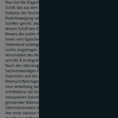
Nun hat die Klägerin weiter vorgetragen, daß gegen ein
Schiff, das aus dem Kurs gerät, bei einer darauf beruhenden
Kollision der Anscheinsbeweis für eine falsche
Ruderbewegung oder ein sonstiges fehlerhaftes Verhalten des
Schiffes spricht; zwar könne in diesen Fällen der Schiffsführer,
dessen Schiff den Kurs ändert, den gegen ihn sprechenden
Beweis des ersten Anscheins erschüttern ; er müsse dann aber
einen vom typischen Geschehensablauf abweichenden
Tatbestand aufzeigen und beweisen; hierzu habe der Beklagte
nichts vorgetragen. Dieser Vortrag genügt nicht, um ein
Verschulden des Beklagten an der Kollision zwischen MS M
und MS R zu begründen:
Nach den überzeugenden Ausführungen des gerichtlichen
Sachverständigen Prof. Dr. H in seinem schriftlichen
Gutachten und bei dessen mündlicher Erläuterung vor dem
Rheinschiffahrtsgericht ist es zu dem Unfallhergang durch
eine Verkettung widriger Umstände gekommen, wobei beide
Schiffsführer die Entwicklung kaum abschätzen oder gar
voraussehen konnten. MS M habe mit an Sicherheit
grenzender Wahrscheinlichkeit kurz oder während des
Überholmanövers durch MS R keine Grundberührung gehabt.
Von einer solchen hat der Beklagte bei seiner Anhörung durch