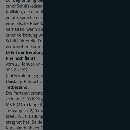
Zur Begründung des Verschuldens eines Schiffsführers an
einer Schiffskollision genügt nicht der Vortrag, bei einer
Kollision, die darauf beruhe, daß ein Schiff aus dem Kurs
gerate, spreche der zu widerlegende Anscheinsbeweis, für
eine falsche Ruderbewegung oder ein sonstiges fehlerhaftes
Verhalten, wenn die Ursache des Schiffszusammenstoßes in
einer Verkettung widriger Umstände liegt, unter denen beide
Schiffsführer die Entwicklung kaum abschätzen oder gar
voraussehen konnten.
Urteil der Berufungskammer der Zentralkommission für die
Rheinschiffahrt
vom 23. Januar 1997
353 Z - 1/97
(auf Berufung gegen das Urteil des Rheinschiffahrtsgerichts
Duisburg-Ruhrort vom 13. November 1995 - 5 C 51/93 Bsch -)
Tatbestand:
Die Parteien streiten über einen Schiffszusammenstoß, der
sich am 21.09.1992 gegen 6 Uhr bei Rhein-km 773,9 zwischen
MS R (82 m lang; 8,20 m breit; 1.040 t; Ladung ca. 850 t;
Tiefgang ca. 2,10 m; 831 PS) und MS M (60,20 m lang; 5,77 m
breit; 752 t; Ladung 624 t; Tiefgang ca. 2,60 m; 2 x 278 PS)
ereignet hat. Beide Fahrzeuge fuhren linksrheinisch zu Berg.
Kurz oberhalb der Eisenbahnbrücke Hochfeld (Rhein-km