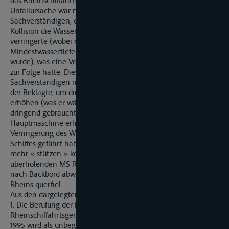
das Rheinschiffahrtsgericht auch nicht mehr gesprochen.
Unfallursache war nach den Darlegungen des
Sachverständigen, daß in der entscheidenden Phase vor der
Kollision die Wassertiefe sich in der Fahrspur von MS M
verringerte (wobei die für die Fahrrinne garantierte
Mindestwassertiefe von 2,50 m keinesfalls unterschritten
wurde), was eine Verminderung der Kursstabilität des MS M
zur Folge hatte. Diese ist nach den weiteren Angaben des
Sachverständigen noch dadurch beeinträchtigt worden, daß
der Beklagte, um die Steuerfähigkeit seines Schiffes zu
erhöhen (was er während des Überholmanövers durch MS R
dringend gebraucht habe), die Drehzahl seiner
Hauptmaschine erhöht hat, aber auch zu einer zusätzlichen
Verringerung des Wasserpolsters unter dem Boden seines
Schiffes geführt habe; danach habe er sein Fahrzeug nicht
mehr « stützen » können, als es unter den Einfluß des
überholenden MS R aus seiner Strömungs-Längsrichtung
nach Backbord abwich und alsdann durch die Strömung des
Rheins querfiel.
Aus den dargelegten Gründen wird für Recht erkannt:
1. Die Berufung der Klägerin gegen das Urteil des
Rheinschiffahrtsgerichts Duisburg-Ruhrort vom 13. November
1995 wird als unbegründet zurückgewiesen.