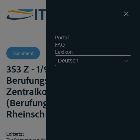
Portal
FAQ
Lexikon
Document
Deutsch
353 Z - 1/97 -
Berufungskammer der
Zentralkommission
(Berufungsinstanz
Rheinschiffahrt)
Leitsatz: