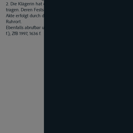
2. Die Klägerin hat die Kosten des Berufungsverfahrens zu
tragen. Deren Festsetzung gemäß Artikel 39 der Mannheimer
Akte erfolgt durch das Rheinschiffahrtsgericht Duisburg-
Ruhrort.
Ebenfalls abrufbar unter ZfB 1997 - Nr.10 (Sammlung Seite 1636
f.); ZfB 1997, 1636 f.