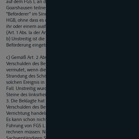
auf dem FGS L an der Fahrt von Rüdesheim nach St.
Goarshausen teilnehmen sollte. Die Beklagte ist deshalb
"Beförderer" im Sinne des Art. 2 Abs. 1 der Anlage zu § 664
HGB, ohne dass es darauf ankommt, ob die Beförderung von
ihr oder einem ausführenden Beförderer durchgeführt wurde
(Art. 1 Abs. la der Anlage zu § 664 HGB).
b) Unstreitig ist die Körperverletzung des Klägers während der
Beförderung eingetreten.
c) Gemäß Art. 2 Abs. 3 der Anlage zu § 664 HGB wird das
Verschulden des Beförderers bis zum Beweis des Gegenteils
vermutet, wenn die Körperverletzung des Reisenden durch
Strandung des Schiffes entstanden ist oder doch mit einem
solchen Ereignis in Zusammenhang steht. Dies ist hier der
Fall. Unstreitig wurde der Kläger verletzt, als FGS L in die
Steine des linksrheinischen Ufers bei RheinKm 554,3 lief.
3. Die Beklagte hat nicht nachgewiesen, der Unfall sei ohne
Verschulden des Beförderers oder seiner in Ausübung ihrer
Verrichtung handelnden Bediensteten zustande gekommen:
Es kann schon nicht als erwiesen angesehen werden, die
Führung von FGS L habe mit einer Grundberührung nicht
rechnen müssen. Nach dem Gutachten des
Sachverständigen S in dem Ermittlungsverfahren 2040 Js