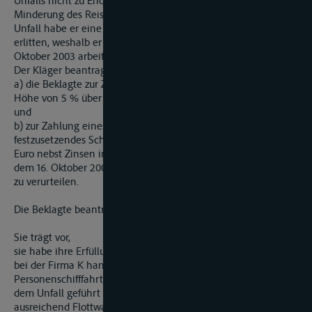
Unfalls nicht zu Ende gebracht habe. Deshalb sei eine
Minderung des Reisepreises um 1/3 gerechtfertigt. Bei dem
Unfall habe er eine Prellung des rechten Unterschenkels
erlitten, weshalb er in der Zeit vom 29. September 2003 bis 17.
Oktober 2003 arbeitsunfähig gewesen sei.
Der Kläger beantragt,
a) die Beklagte zur Zahlung von 138,41 Euro nebst Zinsen in
Höhe von 5 % über dem Basiszins seit dem 16. Oktober 2003
und
b) zur Zahlung eines in das Ermessen des Gerichtes
festzusetzendes Schmerzensgeld, mindestens jedoch 350,00
Euro nebst Zinsen in Höhe von 5 % über dem Basiszins seit
dem 16. Oktober 2003
zu verurteilen.
Die Beklagte beantragt, die Klage abzuweisen.
Sie trägt vor,
sie habe ihre Erfüllungsgehilfin sorgfältig ausgewählt. Denn
bei der Firma K handele es sich um ein sehr bekanntes
Personenschifffahrtsunternehmen auf dem Rhein. Was zu
dem Unfall geführt habe, sei völlig ungeklärt. Das Schiff habe
ausreichend Flottwasser gehabt, so dass die Grundberührung