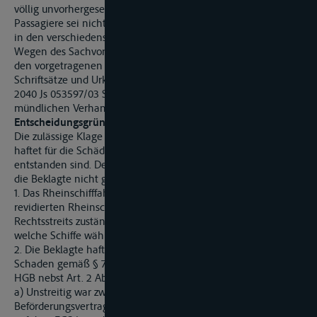
völlig unvorhergesehen gewesen sei. Eine Warnung der
Passagiere sei nicht möglich gewesen, zumal diese Warnung
in den verschiedensten Sprachen hätte erfolgen müssen.
Wegen des Sachvortrages der Parteien im einzelnen wird auf
den vorgetragenen Inhalt der zu den Akten gereichten
Schriftsätze und Urkunden verwiesen. Die Ermittlungsakten
2040 Js 053597/03 StA Koblenz waren Gegenstand der
mündlichen Verhandlung.
Entscheidungsgründe:
Die zulässige Klage ist zum Teil auch begründet. Die Beklagte
haftet für die Schäden, die den von ihr beförderten Personen
entstanden sind. Den ihr obliegenden Entlastungsbeweis hat
die Beklagte nicht geführt.
1. Das Rheinschifffahrtsgericht ist gemäß Art. 34 Abs. 2c der
revidierten Rheinschifffahrtsakte für die Entscheidung des
Rechtsstreits zuständig. Dessen Gegenstand sind die Schäden,
welche Schiffe während der Fahrt anderen verursacht haben.
2. Die Beklagte haftet für den dem Kläger entstandenen
Schaden gemäß § 77 Abs. 1 BSchG i. V. m. § 664 Abs. 1 Satz 1
HGB nebst Art. 2 Abs. 1 der Anlage zu § 664 HGB.
a) Unstreitig war zwischen den Parteien ein
Beförderungsvertrag zustande gekommen, wonach der Kläger