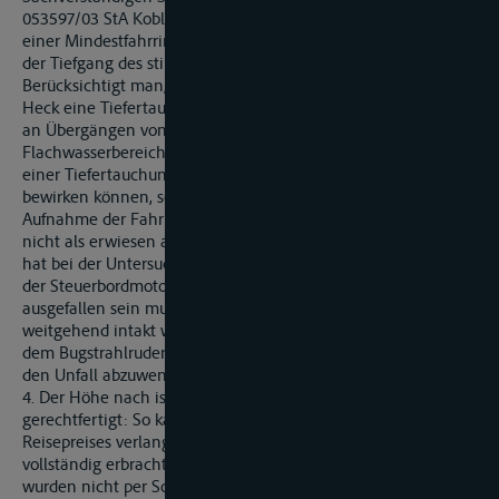
053597/03 StA Koblenz konnte Schiffsführer H von FGS L mit
einer Mindestfahrrinnentiefe von 1,44 m rechnen, während
der Tiefgang des stillliegenden Schiffes bereits 1,30 m betrug.
Berücksichtigt man, dass nach der Aufnahme der Fahrt das
Heck eine Tiefertauchung um 15 bis 30 cm erfuhr und zudem
an Übergängen von größeren Wassertiefen auf großflächige
Flachwasserbereiche zusätzliche Sogkräfte auftreten, welche
einer Tiefertauchung des Schiffes im Dezimeterbereich
bewirken können, so war mit einer Grundberührung schon bei
Aufnahme der Fahrt zu rechnen. Auch ein Ruderausfall kann
nicht als erwiesen angesehen werden. Der Sachverständige
hat bei der Untersuchung des Schiffes festgestellt, dass zwar
der Steuerbordmotor alsbald nach der Grundberührung
ausgefallen sein musste, der Backbordmotor jedoch
weitgehend intakt war und sowohl mit diesem als auch mit
dem Bugstrahlruder es hätte möglich gewesen sein müssen,
den Unfall abzuwenden.
4. Der Höhe nach ist die Klage indes nicht vollends
gerechtfertigt: So kann der Kläger keine Minderung des
Reisepreises verlangen, da die Beklagte ihre Leistungen fast
vollständig erbracht hatte. Lediglich 1 bis 2 km der Reise
wurden nicht per Schiff, sondern mit dem Bus zurückgelegt.