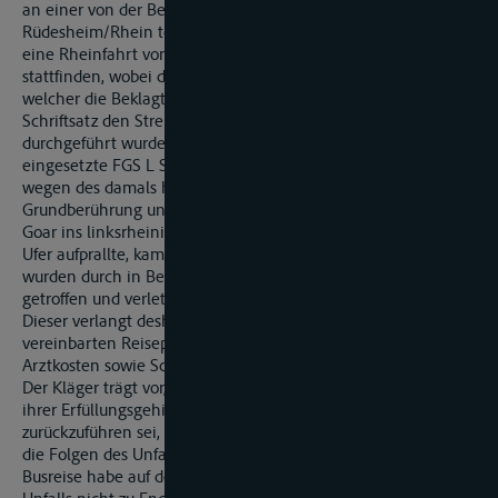
an einer von der Beklagten veranstalteten Busreise nach
Rüdesheim/Rhein teil. Im Rahmen dieser Reise sollte auch
eine Rheinfahrt von Rüdesheim nach St. Goarshausen
stattfinden, wobei diese unter Vermittlung der Streithelferin,
welcher die Beklagte mit am 12. Juni 2004 zugestelltem
Schriftsatz den Streit verkündet hat, von der Firma K,
durchgeführt wurde. Als das von K im Linienbetrieb
eingesetzte FGS L St. Goarshausen fast erreicht hatte, erlitt es
wegen des damals herrschenden extremen Niedrigwassers
Grundberührung und lief gegenüber dem Loreleyfelsen bei St.
Goar ins linksrheinische Ufer. Als der Bug des Schiffes auf das
Ufer aufprallte, kamen viele der Fahrgäste zu Fall und/oder
wurden durch in Bewegung geratenes Schiffsinventar
getroffen und verletzt. So auch die Klägerin.
Dieser verlangt deshalb von der Beklagten Minderung des
vereinbarten Reisepreises, Erstattung der ihm entstandenen
Arztkosten sowie Schmerzensgeld.
Der Kläger trägt vor, die Beklagte müsse sich das Verschulden
ihrer Erfüllungsgehilfen, worauf das Unfallereignis
zurückzuführen sei, anrechnen lassen und habe deshalb für
die Folgen des Unfalls einzustehen. Ein Schwergewicht der
Busreise habe auf der Rheinfahrt gelegen, die man wegen des