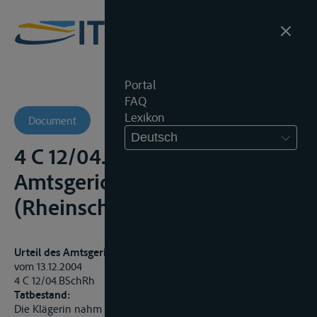
Portal
FAQ
Lexikon
Document
Deutsch
4 C 12/04.BSchRh -
Amtsgericht
(Rheinschiffahrtsgericht)
Urteil des Amtsgerichts – Rheinschiffahrtsgericht St. Goar
vom 13.12.2004
4 C 12/04.BSchRh
Tatbestand:
Die Klägerin nahm in der Zeit vom 27. bis 28. September 2003