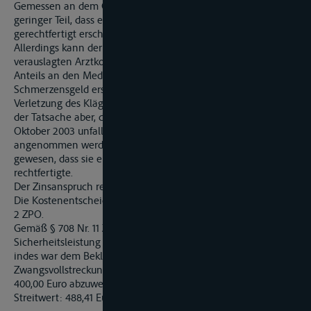
Gemessen an dem Gesamtprogramm ist dies nur ein so
geringer Teil, dass eine Minderung des Reisepreises nicht
gerechtfertigt erscheint.
Allerdings kann der Kläger Erstattung der von ihm
verauslagten Arztkosten sowie des auf ihn entfallenden
Anteils an den Medikamentenkosten verlangen. Als
Schmerzensgeld erschienen 200,00 Euro angemessen. Die
Verletzung des Klägers war nicht sehr erheblich, angesichts
der Tatsache aber, dass er in der Zeit vom 29. September bis 17.
Oktober 2003 unfallbedingt krank geschrieben war, kann nicht
angenommen werden, die Verletzung sei so geringfügig
gewesen, dass sie ein Schmerzensgeld überhaupt nicht
rechtfertigte.
Der Zinsanspruch rechtfertigt sich aus §§ 284, 286, 288 BGB.
Die Kostenentscheidung beruht auf §§ 92, 101, 281 Abs. 3 Satz
2 ZPO.
Gemäß § 708 Nr. 11 ZPO war das Urteil ohne
Sicherheitsleistung für vorläufig vollstreckbar zu erklären,
indes war dem Beklagten nachzulassen, die
Zwangsvollstreckung gegen Sicherheitsleistung in Höhe von
400,00 Euro abzuwenden.
Streitwert: 488,41 Euro.