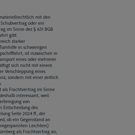
materiellrechtlich mit den
 Schubvertrag oder ein
trag im Sinne des § 631 BGB
ahrt gibt.
reich starker
Turnhilfe in schwierigen
chifffahrt, ist inzwischen in
Transport eines oder mehrerer
äftigt sich nicht mit einem
der Verschleppung eines
z, sondern mit einer zeitlich
.
 als Frachtvertrag im Sinne
 deshalb interessant, weil
Verbringung von
en Entscheidung des
ung Seite 2024 ff., der
ied, ob ein Gegenstand an
 vorgespannten Leichters)
ürnberg als Frachtvertrag an,