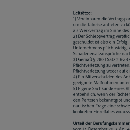
Leitsätze:
1) Vereinbaren die Vertragspa
um die Talreise antreten zu k
als Werkvertrag im Sinne des §
2) Der Schleppvertrag verpfl
geschuldet ist also ein Erfol
Unternehmens pflichtwidrig, 
Schadenersatzansprüche nach §
3) Gemäß § 280 I Satz 2 BGB w
Pflichtverletzung zu vertrete
Pflichtverletzung weder auf e
4) Ein Mitverschulden des An
geeignete Maßnahmen unterstü
5) Eigene Sachkunde eines Rh
entbehrlich, wenn der Richte
den Parteien bekanntgibt und i
nautischen Frage eine schwie
konkreten Einzelfalles vorauss
Urteil der Berufungskammer 
vom 12. Dezember 2013, Az.: 48