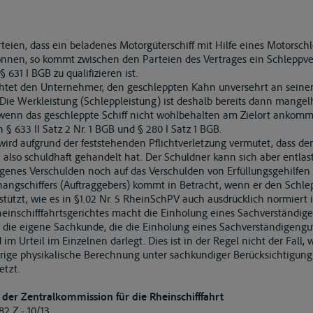
rteien, dass ein beladenes Motorgüterschiff mit Hilfe eines Motorsch
önnen, so kommt zwischen den Parteien des Vertrages ein Schleppver
 631 I BGB zu qualifizieren ist.
ichtet den Unternehmer, den geschleppten Kahn unversehrt an sein
g. Die Werkleistung (Schleppleistung) ist deshalb bereits dann mange
wenn das geschleppte Schiff nicht wohlbehalten am Zielort ankomm
 633 II Satz 2 Nr. 1 BGB und § 280 I Satz 1 BGB.
ird aufgrund der feststehenden Pflichtverletzung vermutet, dass de
n, also schuldhaft gehandelt hat. Der Schuldner kann sich aber entlas
igenes Verschulden noch auf das Verschulden von Erfüllungsgehilfen 
hangschiffers (Auftraggebers) kommt in Betracht, wenn er den Schl
tzt, wie es in §1.02 Nr. 5 RheinSchPV auch ausdrücklich normiert i
einschifffahrtsgerichtes macht die Einholung eines Sachverständi
r die eigene Sachkunde, die die Einholung eines Sachverständigeng
m Urteil im Einzelnen darlegt. Dies ist in der Regel nicht der Fall,
rige physikalische Berechnung unter sachkundiger Berücksichtigun
etzt.
der Zentralkommission für die Rheinschifffahrt
2 Z - 10/13