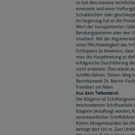
so hat dies massive rechtlich
einerseits und einer Haftung
Schubleichter oder geschleppt
Im Gegenzug hat er die Privi
Wert der transportierten Güt
Berufungskammer aber den Unt
nivelliert. Mit der Argumenta
einer Pflichtwidrigkeit des Sc
Schleppers zu beweisen, dass 
man die Hauptleistung so defi
erfolgreiche Durchführung des
nicht erwiesen. Dies würde zu
Schiffes führen. Diesen Weg 
Rechtsanwalt Dr. Martin Fisch
Frankfurt am Main
Aus dem Tatbestand:
Die Klägerin ist Schiffseign
beschriebenen Schiffsunfalls 
Klägerin beauftragt worden, 
verantwortlicher Schiffsführe
frühen Morgenstunden bei Rhe
beträgt dort 120 m. Zum Unfal