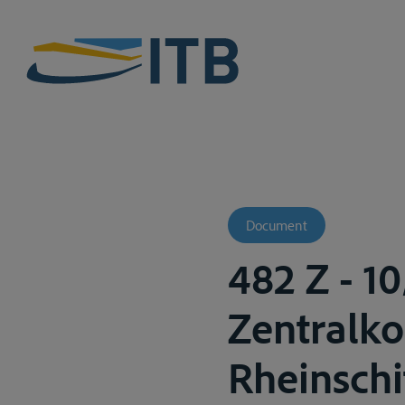
Document
482 Z - 1
Zentralk
Rheinschi