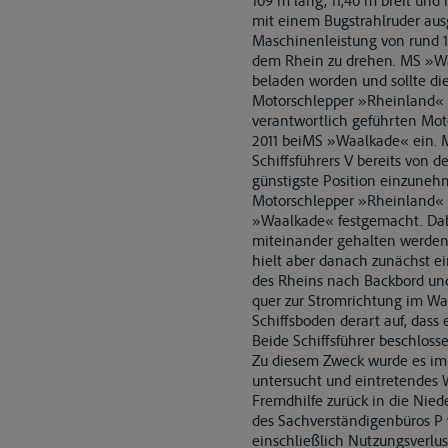
109 m lang, 11,40 m breit und 
mit einem Bugstrahlruder ausg
Maschinenleistung von rund 1.
dem Rhein zu drehen. MS »Wa
beladen worden und sollte di
Motorschlepper »Rheinland« a
verantwortlich geführten Moto
2011 beiMS »Waalkade« ein. M
Schiffsführers V bereits von
günstigste Position einzunehm
Motorschlepper »Rheinland« 
»Waalkade« festgemacht. Dabei
miteinander gehalten werden 
hielt aber danach zunächst e
des Rheins nach Backbord un
quer zur Stromrichtung im Was
Schiffsboden derart auf, dass
Beide Schiffsführer beschlo
Zu diesem Zweck wurde es im 
untersucht und eintretendes
Fremdhilfe zurück in die Nie
des Sachverständigenbüros P v
einschließlich Nutzungsverlus