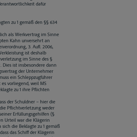
erantwortlichkeit dafür
lagten zu 1 gemäß den §§ 634
lich als Werkvertrag im Sinne
ppten Kahn unversehrt an
verordnung, 3. Aufl. 2006,
erkleistung ist deshalb
htverletzung im Sinne des §
. Dies ist insbesondere dann
ngsvertrag der Unternehmer
muss ein Schleppzugführer
 es vorliegend, weil MS
lagte zu 1 ihre Pflichten
ass der Schuldner – hier die
 die Pflichtverletzung weder
einer Erfüllungsgehilfen (§
n Urteil war die Klägerin
n sich die Beklagte zu 1 gemäß
ass das Schiff der Klägerin