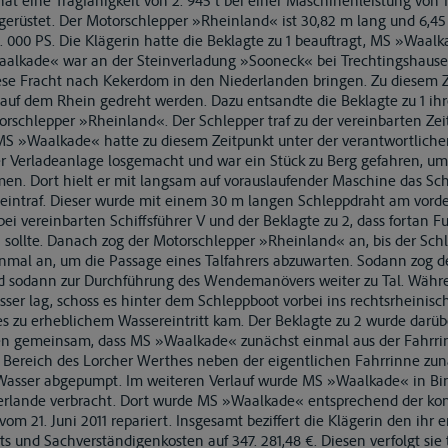
hat eine Tragfähigkeit von 2. 945 t bei einer Maschinenleistung von 1
erüstet. Der Motorschlepper »Rheinland« ist 30,82 m lang und 6,45 m
 000 PS. Die Klägerin hatte die Beklagte zu 1 beauftragt, MS »Waalk
alkade« war an der Steinverladung »Sooneck« bei Trechtingshausen
ese Fracht nach Kekerdom in den Niederlanden bringen. Zu diesem 
uf dem Rhein gedreht werden. Dazu entsandte die Beklagte zu 1 ih
rschlepper »Rheinland«. Der Schlepper traf zu der vereinbarten Zei
S »Waalkade« hatte zu diesem Zeitpunkt unter der verantwortlichen
 der Verladeanlage losgemacht und war ein Stück zu Berg gefahren, 
en. Dort hielt er mit langsam auf vorauslaufender Maschine das Schif
eintraf. Dieser wurde mit einem 30 m langen Schleppdraht am vord
 vereinbarten Schiffsführer V und der Beklagte zu 2, dass fortan F
sollte. Danach zog der Motorschlepper »Rheinland« an, bis der Sch
inmal an, um die Passage eines Talfahrers abzuwarten. Sodann zog d
d sodann zur Durchführung des Wendemanövers weiter zu Tal. Wäh
ser lag, schoss es hinter dem Schleppboot vorbei ins rechtsrheinisch
 es zu erheblichem Wassereintritt kam. Der Beklagte zu 2 wurde darübe
ssen gemeinsam, dass MS »Waalkade« zunächst einmal aus der Fahrr
Bereich des Lorcher Werthes neben der eigentlichen Fahrrinne zun
 Wasser abgepumpt. Im weiteren Verlauf wurde MS »Waalkade« in Bi
derlande verbracht. Dort wurde MS »Waalkade« entsprechend der ko
om 21. Juni 2011 repariert. Insgesamt beziffert die Klägerin den ih
ts und Sachverständigenkosten auf 347. 281,48 €. Diesen verfolgt sie