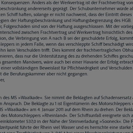
e Konsequenzen. Anders als der Werkvertrag ist der Frachtvertrag v
sbeschränkung andererseits geprägt. Der Schubunternehmer würde a
en Schiff haften, solange er nicht nachweist, dass der Eintritt dies
legien der Haftungsbeschränkung und Haftungsbegrenzung des HGB. 
er, Folgeschäden sind von der Haftung ausgeschlossen. Mit der vorli
erschied zwischen Frachtvertrag und Werkvertrag hinsichtlich des 
tion, die Verbringung von A nach B sei der geschuldete Erfolg, kom
hleppers in jedem Falle, wenn das verschleppte Schiff beschädigt wird
ihn kein Verschulden trifft. Dies kommt der frachtvertraglichen Ob
nieren, dass nur die Unterstützung des zu drehenden Schiffes geschu
 gesamten Manövers, wäre auch bei einer Havarie der Erfolg erbrach
 einer vollständigen Beweislast für Pflichtwidrigkeit und Verschulde
ist die Berufungskammer aber nicht gegangen.
er,
erin des MS »Waalkade«. Sie nimmt die Beklagten auf Schadensersat
in Anspruch. Die Beklagte zu 1 ist Eigentümerin des Motorschlepper
MS »Waalkade« am 4. Januar 2011 auf dem Rhein zu drehen. Der Bekl
r des Motorschleppers »Rheinland«. Der Schiffsunfall ereignete sich 
inkilometer 537,0 in der Nähe der Steinverladung »Sooneck«. Die F
lzeitpunkt führte der Rhein viel Wasser und es herrschte eine star