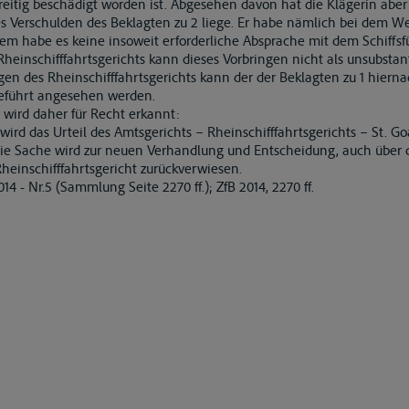
eitig beschädigt worden ist. Abgesehen davon hat die Klägerin aber 
s Verschulden des Beklagten zu 2 liege. Er habe nämlich bei dem 
em habe es keine insoweit erforderliche Absprache mit dem Schiffsf
heinschifffahrtsgerichts kann dieses Vorbringen nicht als unsubsta
gen des Rheinschifffahrtsgerichts kann der der Beklagten zu 1 hiern
geführt angesehen werden.
wird daher für Recht erkannt:
wird das Urteil des Amtsgerichts – Rheinschifffahrtsgerichts – St. Go
ie Sache wird zur neuen Verhandlung und Entscheidung, auch über 
heinschifffahrtsgericht zurückverwiesen.
14 - Nr.5 (Sammlung Seite 2270 ff.); ZfB 2014, 2270 ff.