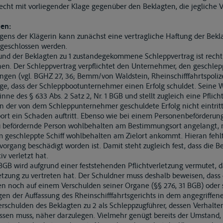
cht mit vorliegender Klage gegenüber den Beklagten, die jegliche V
en:
ngens der Klägerin kann zunächst eine vertragliche Haftung der Bek
usgeschlossen werden.
 und der Beklagten zu 1 zustandegekommene Schleppvertrag ist recht
dnen. Der Schleppvertrag verpflichtet den Unternehmer, den geschle
gen (vgl. BGHZ 27, 36; Bemm/von Waldstein, Rheinschifffahrtspolizei
Folge, dass der Schleppbootunternehmer einen Erfolg schuldet. Seine W
ne des § 633 Abs. 2 Satz 2, Nr. 1 BGB und stellt zugleich eine Pflic
nn der von dem Schleppunternehmer geschuldete Erfolg nicht eintritt
port ein Schaden auftritt. Ebenso wie bei einem Personenbeförderu
 zu befördernde Person wohlbehalten am Bestimmungsort angelangt, 
hm geschleppte Schiff wohlbehalten am Zielort ankommt. Hieran fehlt
gang beschädigt worden ist. Damit steht zugleich fest, dass die Bek
v verletzt hat.
BGB wird aufgrund einer feststehenden Pflichtverletzung vermutet, d
rletzung zu vertreten hat. Der Schuldner muss deshalb beweisen, dass
n noch auf einem Verschulden seiner Organe (§§ 276, 31 BGB) oder s
gen der Auffassung des Rheinschifffahrtsgerichts in dem angegriffene
erschulden des Beklagten zu 2 als Schleppzugführer, dessen Verhalte
ssen muss, näher darzulegen. Vielmehr genügt bereits der Umstand, d