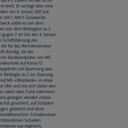
.180 PS. Zudem ist das Schiff
 breit. Er verfügt über eine
ade« am 4. Januar 2011 auf
 mit 1. 800 t Grauwacke
Zweck sollte es von dem
ren von dem Beklagten zu 2
t gegen 7:30 Uhr des 4. Januar
 Schiffsführung des
um die für das Wendemanöver
f ständig, als der
eren Backbordpoller von MS
unkkontakt auf Kanal 12
leppdraht auf Spannung war,
er Beklagte zu 2 zur Querung
rend MS »Waalkade« in etwa
e Ufer und riss sich dabei den
r sofort über Funk informiert.
inne gezogen werden müsse.
ächst gesichert, auf Schäden
ngen gelöscht und ohne
ntradiktorischen Schadenstaxe
r entstandenen Schaden
 teilweise aus eigenem,