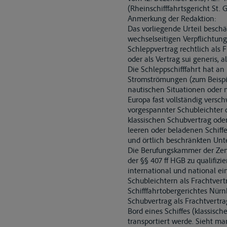
(Rheinschifffahrtsgericht St. G
Anmerkung der Redaktion:
Das vorliegende Urteil beschä
wechselseitigen Verpflichtung
Schleppvertrag rechtlich als 
oder als Vertrag sui generis, al
Die Schleppschifffahrt hat an
Stromströmungen (zum Beispiel
nautischen Situationen oder n
Europa fast vollständig versch
vorgespannter Schubleichter d
klassischen Schubvertrag oder
leeren oder beladenen Schiffe
und örtlich beschränkten Unte
Die Berufungskammer der Zent
der §§ 407 ff HGB zu qualifizi
international und national ei
Schubleichtern als Frachtvert
Schifffahrtobergerichtes Nürn
Schubvertrag als Frachtvertr
Bord eines Schiffes (klassisc
transportiert werde. Sieht ma