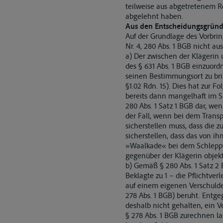
teilweise aus abgetretenem Re
abgelehnt haben.
Aus den Entscheidungsgründ
Auf der Grundlage des Vorbri
Nr. 4, 280 Abs. 1 BGB nicht a
a) Der zwischen der Klägerin
des § 631 Abs. 1 BGB einzuor
seinen Bestimmungsort zu brin
§1.02 Rdn. 15). Dies hat zur 
bereits dann mangelhaft im Sin
280 Abs. 1 Satz 1 BGB dar, we
der Fall, wenn bei dem Trans
sicherstellen muss, dass die
sicherstellen, dass das von i
»Waalkade« bei dem Schleppvor
gegenüber der Klägerin objekti
b) Gemäß § 280 Abs. 1 Satz 2 
Beklagte zu 1 – die Pflichtve
auf einem eigenen Verschulde
278 Abs. 1 BGB) beruht. Entge
deshalb nicht gehalten, ein V
§ 278 Abs. 1 BGB zurechnen la