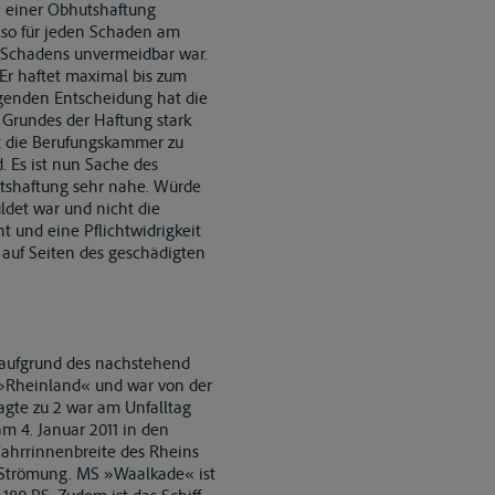
on einer Obhutshaftung
lso für jeden Schaden am
es Schadens unvermeidbar war.
Er haftet maximal bis zum
egenden Entscheidung hat die
Grundes der Haftung stark
mt die Berufungskammer zu
. Es ist nun Sache des
hutshaftung sehr nahe. Würde
ldet war und nicht die
t und eine Pflichtwidrigkeit
n auf Seiten des geschädigten
z aufgrund des nachstehend
s »Rheinland« und war von der
agte zu 2 war am Unfalltag
am 4. Januar 2011 in den
ahrrinnenbreite des Rheins
ke Strömung. MS »Waalkade« ist