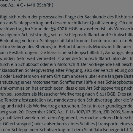
oar, Az.: 4 C - 14/11 BSchRh)
ftigt sich neben der prozessualen Frage der Sachkunde des Richters 
en aus Schleppvertrag und dessen rechtlicher Qualifizierung. Ob ein
Frachtvertrag im Sinne der §§ 407 ff HGB anzusehen ist, als Werkver
so eigener Art, ist streitig, seit es Schleppschifffahrt und Schubschifff
 Bedeutung verloren. Schleppschifffahrt kommt heute nur noch im Be
 im Gebirge des Rheines) in Betracht oder als Manövrierhilfe oder 
ach Festfahrungen. Die klassische Schleppschifffahrt, Anhangschlepps
wunden. Sehr weit verbreitet ist aber die Schubschifffahrt, also der 
urch ein Schubboot oder ein Motorschiff. Der vorliegende Fall besch
 klassischen Schleppvertrag alter Prägung, also der Verschiebung o
s oder Leichters von einem Ort zum anderen über eine längere Distan
rstützung eines motorisierten Schiffes mit Hilfe eines Schleppbootes
ralkommission hat entschieden, dass diese Art Schleppvertrag nicht
eren sei, sondern als klassischer Werkvertrag nach § 631 BGB. Dies ist
ne Tendenz festzustellen ist, mindestens den Schubvertrag über die 
rag und nicht als Werkvertrag anzusehen. So ist in der grundlegend
berg vom 20. Dezember 2007, Az.: 11 U - 1017/07 BSch, ZfB 2009, Samml
ag qualifiziert worden mit dem Argument, es mache keinen Untersch
her Gütertransport) oder außenbords eines Schiffes (Transporte eines
n den Schlepp- oder Schubvertrag mit dem Schifffahrtsobergericht N