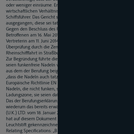
oder weniger einräume. Er habe keine Angaben zu seinen
wirtschaftlichen Verhältnissen gemacht; er sei angestellter
Schiffsführer. Das Gericht sei daher von der Regelbuße
ausgegangen; diese sei tat- und schuldangemessen.
Gegen den Beschluss des Rheinschifffahrtsgerichts, der dem
Betroffenen am 16. Mai 2014 zugestellt worden ist, hat dessen
Vertreterin am 11. Juni 2014 „Einspruch“ erhoben und die
Überprüfung durch die Zentralkommission für die
Rheinschifffahrt in Straßburg verlangt.
Zur Begründung führte die Vertreterin des Betroffenen aus, es
seien funkenfreie Nadeln verwendet worden. Dies ergebe sich
aus dem der Berufung beigelegten Zertifikat: Dieses zeige,
„dass die Nadeln auch tatzächlig funkfrei sind gemäss die
Europäische Richtlinie EN 10204:20043.1 (gelb markiert)“.
Nadeln, die nicht funken, seien nicht verboten in der
Ladungszone; sie seien dafür entwickelt worden.
Das der Berufungserklärung beigelegte „Zertifikat“ war
wiederum das bereits erwähnte test certificate der Fa. NGK B
(U.K.) LTD. vom 18. Januar 2011. Die Vertreterin des Betroffenen
hat auf diesem Dokument zwei Passagen mit gelbem
Leuchtstift gekennzeichnet: einerseits die Angaben über
Relating Specifications: „B 25/C17200 (HARD) WIRE“ und