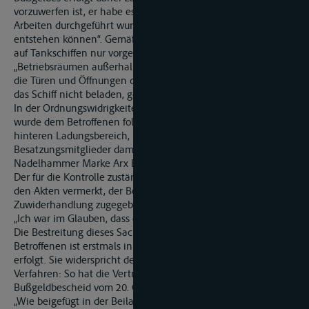
vorzuwerfen ist, er habe es geduldet, dass im Ladungsbereich
Arbeiten durchgeführt wurden, „bei deren Ausführung Funken
entstehen können“. Gemäß 8.3.5 ADN dürfen solche Arbeiten
auf Tankschiffen nur vorgenommen werden in
„Betriebsräumen außerhalb des Bereichs der Ladung, wenn
die Türen und Öffnungen dieser Räume geschlossen sind und
das Schiff nicht beladen, gelöscht oder entgast wird“.
In der Ordnungswidrigkeiten-Anzeige vom 9. August 2013
wurde dem Betroffenen folgender Sachverhalt mitgeteilt: „Im
hinteren Ladungsbereich, Backbordseite war eines Ihrer
Besatzungsmitglieder damit beschäftigt, mit einem
Nadelhammer Marke Arx Entrostungsarbeiten durchzuführen.“
Der für die Kontrolle zuständige Beamte, Herr G, POK, hat in
den Akten vermerkt, der Betroffene habe die
Zuwiderhandlung zugegeben und sich wie folgt geäussert:
„Ich war im Glauben, dass der Nadelhammer zugelassen ist“.
Die Bestreitung dieses Sachverhalts durch die Vertreterin des
Betroffenen ist erstmals in der Verhandlung vom 23. April 2015
erfolgt. Sie widerspricht den früheren Äusserungen im
Verfahren: So hat die Vertreterin ihren Einspruch gegen den
Bußgeldbescheid vom 20. Oktober 2013 wie folgt begründet:
„Wie beigefügt in der Beilage können Sie sehen dass die