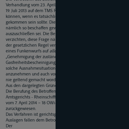
Verhandlung vom 23. April 2015 geltend gemacht, es habe am
19. Juli 2013 auf dem TMS R selbst dann keine Gefahr bestehen
können, wenn es tatsächlich zu einem Funkenwurf
gekommen sein sollte. Die Ladung des Tankschiffs sei
nämlich so beschaffen gewesen, dass eine solche Gefahr
auszuschließen sei. Die Berufungskammer kann darauf
verzichten, diese Frage näher zu prüfen. Der klare Wortlaut
der gesetzlichen Regel verbietet das Arbeiten mit der Gefahr
eines Funkenwurfs auf
allen
Tankschiffen, so lange keine
„Genehmigung der zuständigen Behörde oder eine
Gasfreiheitsbescheinigung für das Schiff vorliegt“. Dass eine
solche Ausnahmesituation bestanden habe, ist nicht
anzunehmen und auch von der Vertreterin des Betroffenen
nie geltend gemacht worden.
Aus den dargelegten Gründen wird daher für Recht erkannt:
Die Berufung des Betroffenen gegen den Beschluss des
Amtsgerichts - Rheinschifffahrtsgerichts – Duisburg-Ruhrort
vom 7. April 2014 – 18 OWi-113 JS 7/14-7/14 BSch – wird
zurückgewiesen.
Das Verfahren ist gerichtsgebührenfrei. Die notwendigen
Auslagen fallen dem Betroffenen zur Last.
Der