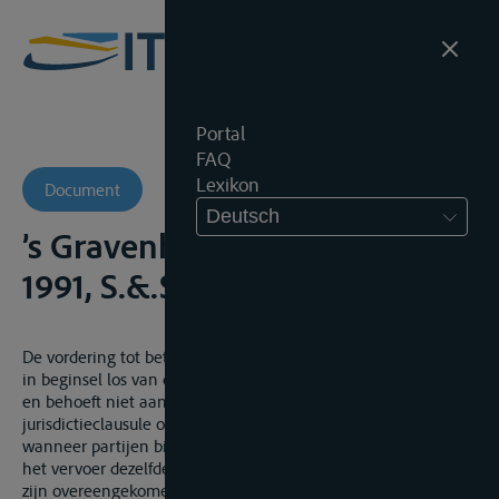
Portal
FAQ
Lexikon
Document
Deutsch
’s Gravenhage, 3 september
1991, S.&.S., 1993, nr. 13
De vordering tot betaling van de bijdrage in averij grosse staat
in beginsel los van de bevrachting- en vervoerovereenkomst
en behoeft niet aan de in die overeenkomst voortkomende
jurisdictieclausule onderworpen te zijn. Zij is dat echter wel
wanneer partijen bij de averij grosse en bij de bevrachting en
het vervoer dezelfde zijn, zij in de vervoersdocumenten regels
zijn overeengekomen voor de afwikkeling van de averij grosse