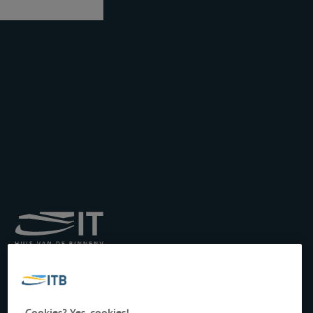
Königliches Institut für
Transport auf der
Binnenwasserstraße
Drukpersstraat 19
Cookies? Yes, cookies!