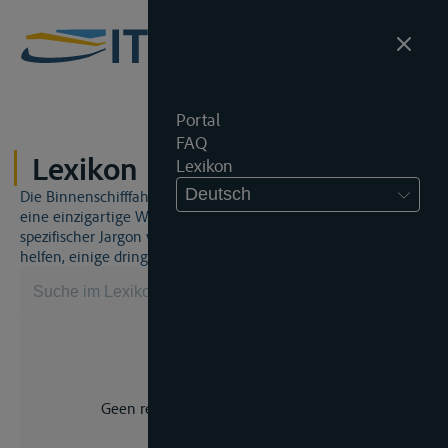
Portal
FAQ
Lexikon
Lexikon
Deutsch
Die Binnenschifffahrt und das Binnenschifffahrtsrecht sind
eine einzigartige Welt. Dies bedeutet, dass häufig ein
spezifischer Jargon verwendet wird. Dieses Lexikon wird Ihnen
helfen, einige dringend benötigte Begriffe zu beherrschen.
Geen resultaat voor uw zoekopdracht.