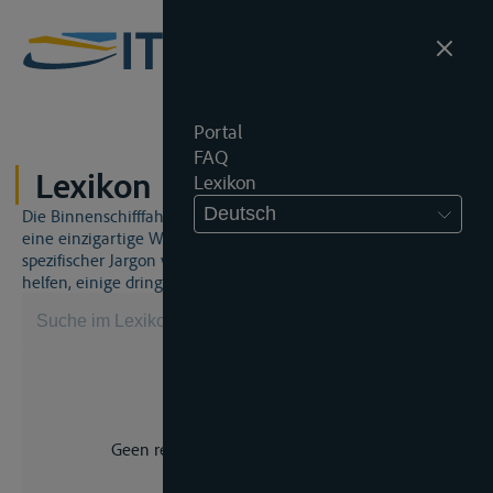
Portal
FAQ
Lexikon
Lexikon
Deutsch
Die Binnenschifffahrt und das Binnenschifffahrtsrecht sind
eine einzigartige Welt. Dies bedeutet, dass häufig ein
spezifischer Jargon verwendet wird. Dieses Lexikon wird Ihnen
helfen, einige dringend benötigte Begriffe zu beherrschen.
Geen resultaat voor uw zoekopdracht.