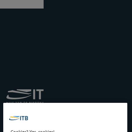
Königliches Institut für
Transport auf der
Binnenwasserstraße
Drukpersstraat 19
Cookies? Yes, cookies!