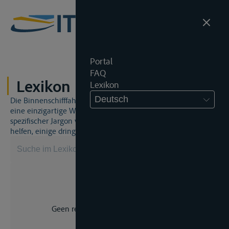
Portal
FAQ
Lexikon
Lexikon
Deutsch
Die Binnenschifffahrt und das Binnenschifffahrtsrecht sind
eine einzigartige Welt. Dies bedeutet, dass häufig ein
spezifischer Jargon verwendet wird. Dieses Lexikon wird Ihnen
helfen, einige dringend benötigte Begriffe zu beherrschen.
Geen resultaat voor uw zoekopdracht.