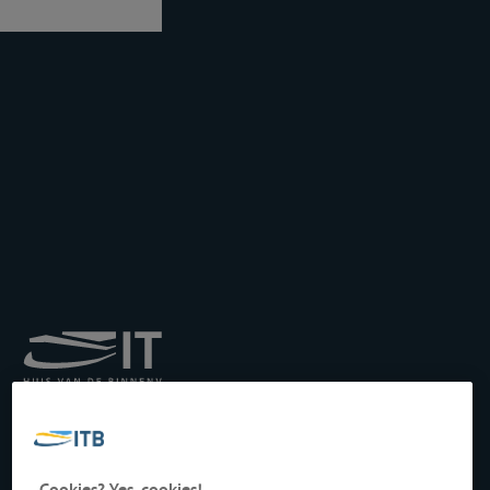
Königliches Institut für
Transport auf der
Binnenwasserstraße
Drukpersstraat 19
Cookies? Yes, cookies!